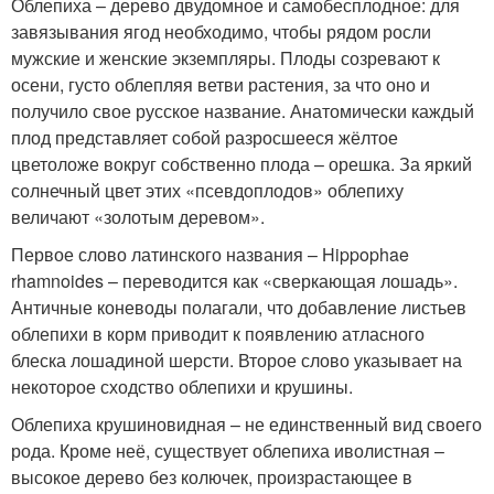
Облепиха – дерево двудомное и самобесплодное: для
завязывания ягод необходимо, чтобы рядом росли
мужские и женские экземпляры. Плоды созревают к
осени, густо облепляя ветви растения, за что оно и
получило свое русское название. Анатомически каждый
плод представляет собой разросшееся жёлтое
цветоложе вокруг собственно плода – орешка. За яркий
солнечный цвет этих «псевдоплодов» облепиху
величают «золотым деревом».
Первое слово латинского названия – Hippophae
rhamnoides – переводится как «сверкающая лошадь».
Античные коневоды полагали, что добавление листьев
облепихи в корм приводит к появлению атласного
блеска лошадиной шерсти. Второе слово указывает на
некоторое сходство облепихи и крушины.
Облепиха крушиновидная – не единственный вид своего
рода. Кроме неё, существует облепиха иволистная –
высокое дерево без колючек, произрастающее в