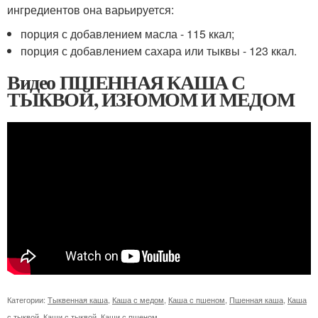
ингредиентов она варьируется:
порция с добавлением масла - 115 ккал;
порция с добавлением сахара или тыквы - 123 ккал.
Видео ПШЕННАЯ КАША С
ТЫКВОЙ, ИЗЮМОМ И МЕДОМ
Категории:
Тыквенная каша
,
Каша с медом
,
Каша с пшеном
,
Пшенная каша
,
Каша
с тыквой
,
Каши с тыквой
,
Каши с пшеном