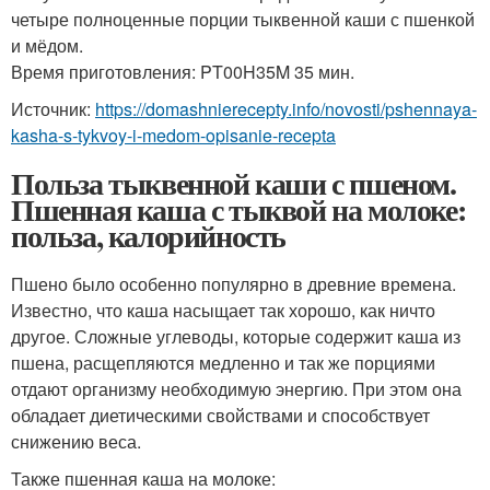
четыре полноценные порции тыквенной каши с пшенкой
и мёдом.
Время приготовления: PT00H35M 35 мин.
Источник:
https://domashnierecepty.info/novosti/pshennaya-
kasha-s-tykvoy-i-medom-opisanie-recepta
Польза тыквенной каши с пшеном.
Пшенная каша с тыквой на молоке:
польза, калорийность
Пшено было особенно популярно в древние времена.
Известно, что каша насыщает так хорошо, как ничто
другое. Сложные углеводы, которые содержит каша из
пшена, расщепляются медленно и так же порциями
отдают организму необходимую энергию. При этом она
обладает диетическими свойствами и способствует
снижению веса.
Также пшенная каша на молоке: