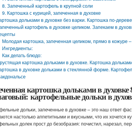
8. Запеченный картофель в крупной соли
9. Картошка с курицей, запеченная в духовке
артошка дольками в духовке без варки. Картошка по-дереве
апеченный картофель в духовке целиком. Запекаем в духо
ецепты
Молодая картошка, запеченная целиком, прямо в кожуре –
Ингредиенты:
Как делать блюдо:
рустящая картошка дольками в духовке. Картошка дольками
артошка в духовке дольками в стеклянной форме. Картофель
акдональсе
еченная картошка дольками в духовке 8
аговый: картофельные дольки в духов
фельные дольки, запеченные в духовке – это наш ответ фа
аются настолько аппетитными и вкусными, что их хочется к
фельных долек прост до безобразия: почистил, нарезал, пер