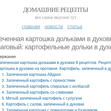
ДОМАШНИЕ РЕЦЕПТЫ
все самое вкусное тут
главная
новости
статьи
еченная картошка дольками в духовк
аговый: картофельные дольки в дух
ержание
апеченная картошка дольками в духовке 8 рецептов. Рецеп
артошка в духовке на противне. Картофель, запеченный в д
1. Запеченная картошка Айдахо
2. Запеченный картофель с пряностями
3. Запеченный картофель спиралью с колбасой
4. Запеченный картофель со сливками
5. Мятый запеченный картофель с сулугуни
6. Картофель с салом, запеченный в духовке
7. Запеченная картошка с помидорами и базиликом