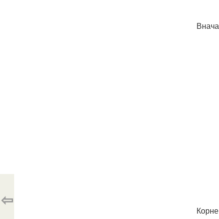
Внача
⇦
Корне