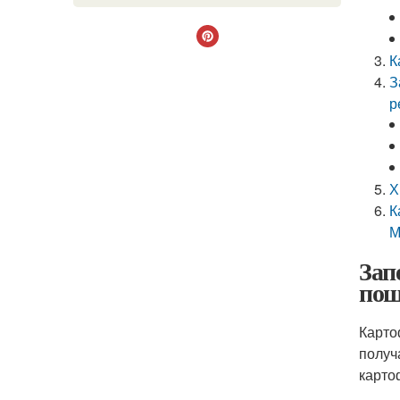
К
З
р
Х
К
М
Зап
пош
Карто
получ
карто