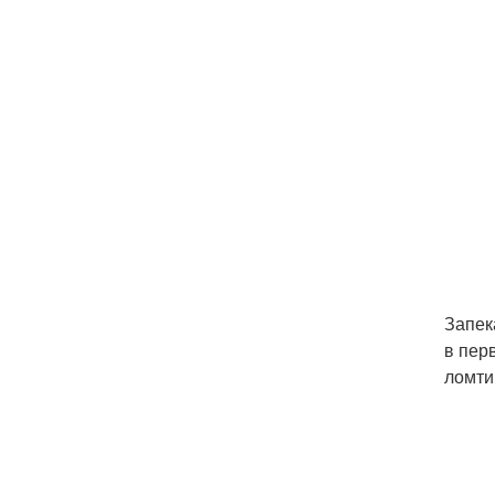
Запек
в пер
ломти