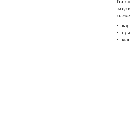
Готов
закус
свеже
кар
при
мас