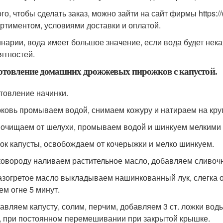
ого, чтобы сделать заказ, можно зайти на сайт фирмы https:
ортиментом, условиями доставки и оплатой.
инарии, вода имеет большое значение, если вода будет нек
ятностей.
товление домашних дрожжевых пирожков с капустой.
товление начинки.
рковь промываем водой, снимаем кожуру и натираем на кру
к очищаем от шелухи, промываем водой и шинкуем мелкими
лок капусты, освобождаем от кочерыжки и мелко шинкуем.
сковороду наливаем растительное масло, добавляем сливоч
разогретое масло выкладываем нашинкованный лук, слегка
ем огне 5 минут.
бавляем капусту, солим, перчим, добавляем 3 ст. ложки вод
, при постоянном перемешивании при закрытой крышке.