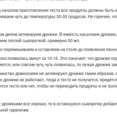
 началом приготовления теста все продукты должны быть 
реваем чуть до температуры 30-35 градусов. Не горячее, ч
.
м делом активируем дрожжи. В емкость насыпаем дрожжи, 
аем теплой сывороткой, примерно 50 мл.
то перемешиваем и оставляем на столе до появления пенн
 она появилась минут за 10-15. Это означает, что дрожжи х
яется, или совсем чуть чуть появилась, то лучше дрожжи за
инство домохозяек не активируют дрожжи таким образом, а 
то дрожжи не работают, тогда и тесто не получится, придетс
ится тесто или нет, чтобы не переводить продукты и не тра
.
с дрожжами все хорошо, то в оставшуюся сыворотку добав
ьной тарелочке.