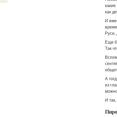
какие
как де
И вме
време
Руси, 
Еще б
Так ч
Вспом
сентя
общег
А тог
из гл
можно
И так,
Пиро