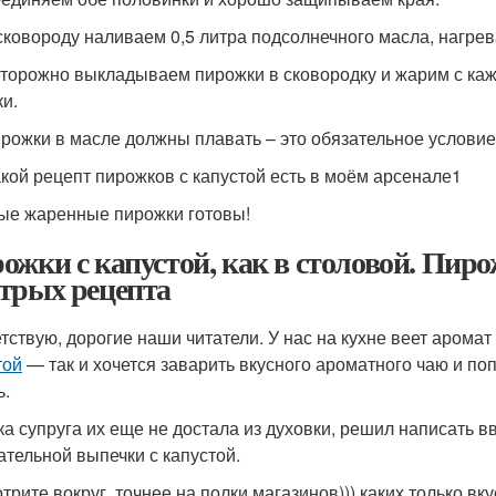
 сковороду наливаем 0,5 литра подсолнечного масла, нагрев
сторожно выкладываем пирожки в сковородку и жарим с каж
ки.
ирожки в масле должны плавать – это обязательное условие
акой рецепт пирожков с капустой есть в моём арсенале1
ые жаренные пирожки готовы!
ожки с капустой, как в столовой. Пиро
трых рецепта
тствую, дорогие наши читатели. У нас на кухне веет арома
той
— так и хочется заварить вкусного ароматного чаю и попи
ь.
ка супруга их еще не достала из духовки, решил написать 
ательной выпечки с капустой.
рите вокруг, точнее на полки магазинов))) каких только вкус