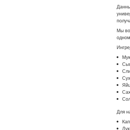
Данны
униве
получ
Мы во
одном
Ингре
Мук
Сыв
Сли
Сух
Яйц
Сах
Сол
Для н
Кап
Лук