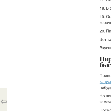
18. В
19. О
короч
20. П
Вот т
Вкусн
Пир
быс
Приве
капус
нибуд
Но по
⇦
замеч
Посмот