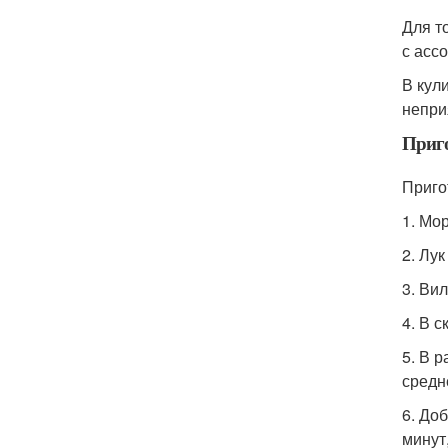
Для т
с асс
В кул
непри
Приго
Приго
1. Мо
2. Лу
3. Ви
4. В 
5. В 
средн
6. До
минут