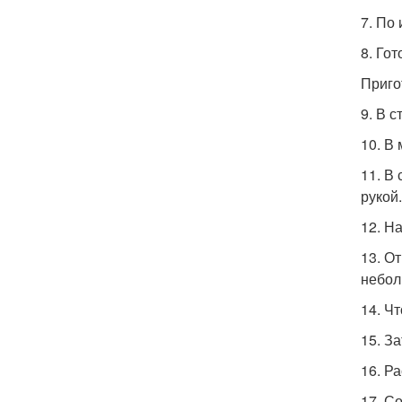
7. По
8. Го
Приго
9. В 
10. В
11. В
рукой
12. Н
13. О
небол
14. Ч
15. З
16. Р
17. С