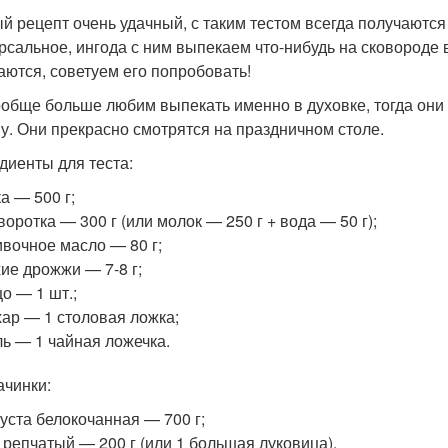
й рецепт очень удачный, с таким тестом всегда получаются
рсальное, ингода с ним выпекаем что-нибудь на сковороде 
аются, советуем его попробовать!
обще больше любим выпекать именно в духовке, тогда они 
у. Они прекрасно смотрятся на праздничном столе.
диенты для теста:
а — 500 г;
оротка — 300 г (или молок — 250 г + вода — 50 г);
вочное масло — 80 г;
ие дрожжи — 7-8 г;
о — 1 шт.;
ар — 1 столовая ложка;
ь — 1 чайная ложечка.
ачинки:
уста белокочанная — 700 г;
 репчатый — 200 г (или 1 большая луковица).