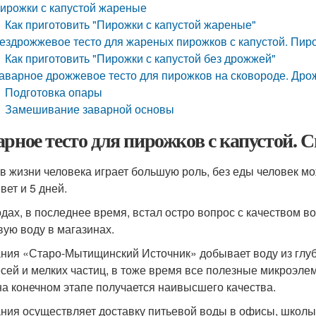
ирожки с капустой жареные
Как приготовить "Пирожки с капустой жареные"
ездрожжевое тесто для жареных пирожков с капустой. Пиро
Как приготовить "Пирожки с капустой без дрожжей"
аварное дрожжевое тесто для пирожков на сковороде. Дро
Подготовка опары
Замешивание заварной основы
арное тесто для пирожков с капустой. 
 в жизни человека играет большую роль, без еды человек мо
вет и 5 дней.
одах, в последнее время, встал остро вопрос с качеством в
вую воду в магазинах.
ния «Старо-Мытищинский Источник» добывает воду из глуб
сей и мелких частиц, в тоже время все полезные микроэлем
на конечном этапе получается наивысшего качества.
ния осуществляет доставку питьевой воды в офисы, школы,