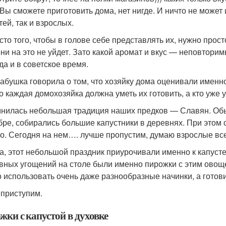
 Вы сможете приготовить дома, нет нигде. И ничто не может
тей, так и взрослых.
сто того, чтобы в голове себе представлять их, нужно просто
ни на это не уйдет. Зато какой аромат и вкус — неповтори
да и в советское время.
абушка говорила о том, что хозяйку дома оценивали именно п
то каждая домохозяйка должна уметь их готовить, а кто уже
нилась небольшая традиция наших предков — Славян. Обы
бре, собирались большие капустники в деревнях. При этом
о. Сегодня на нем…. лучше пропустим, думаю взрослые все
да, этот небольшой праздник приурочивали именно к капуст
авных угощений на столе были именно пирожки с этим овощем
 использовать очень даже разнообразные начинки, а готовить
 приступим.
жки с капустой в духовке