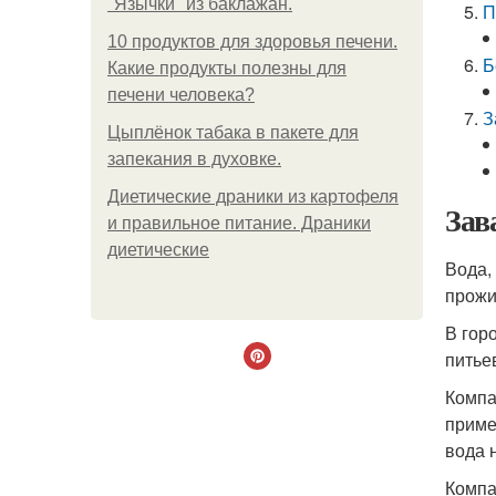
"Язычки" из баклажан.
П
10 продуктов для здоровья печени.
Б
Какие продукты полезны для
печени человека?
З
Цыплёнок табака в пакете для
запекания в духовке.
Диетические драники из картофеля
Зав
и правильное питание. Драники
диетические
Вода,
прожи
В гор
питье
Компа
приме
вода 
Компа