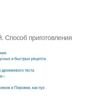
й. Способ приготовления
ения
вкусных и быстрых рецепта
о дрожжевого теста
а»:
ожков и Пирожки, как пух