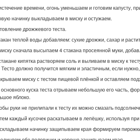
 истечение времени, огонь уменьшаем и готовим капусту, при
товую начинку выкладываем в миску и остужаем.
товление дрожжевого теста.
стакан теплой воды добавляем: сухие дрожжи, сахар и раст
 миску сначала высыпаем 4 стакана просеянной муки, доб
 стакане кипятка растворяем соль и выливаем в миску к тес
. Тесто должно получится мягким и эластичным, если нужно,
акрываем миску с тестом пищевой плёнкой и оставляем подх
т основного куска теста отрываем небольшую его часть, фор
ьшое яблоко.
тобы руки не прилипали к тесту их можно смазать подсолне
атем каждый кусочек раскатываем в лепёшку, используя при
аскладываем начинку защипываем края формируем пирожки
оединяем обе половинки и хорошо защипываем края.