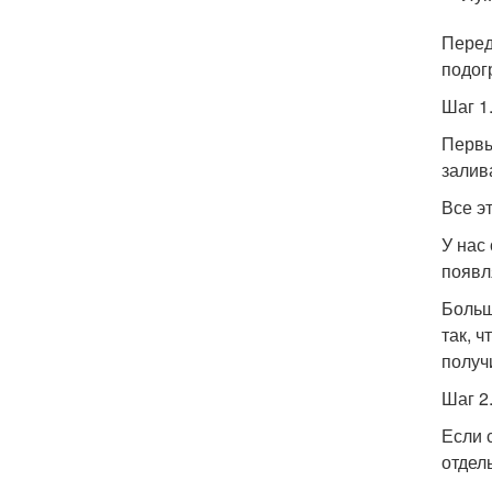
Перед
подог
Шаг 1
Первы
залив
Все э
У нас
появл
Больш
так, ч
получ
Шаг 2
Если 
отдел