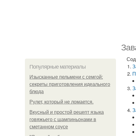
Зав
Сод
З
Популярные материалы
П
Изысканные пельмени с семгой:
секреты приготовления идеального
З
блюда
Рулет, который не ломается.
З
Вкусный и простой рецепт языка
говяжьего с шампиньонами в
сметанном соусе