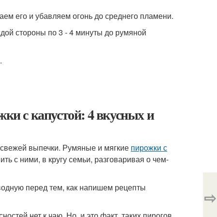
аем его и убавляем огонь до среднего пламени.
дой стороны по 3 - 4 минуты до румяной
.
жки с капустой: 4 вкусных и
т свежей выпечки. Румяные и мягкие
пирожки с
ть с ними, в кругу семьи, разговаривая о чем-
вводную перед тем, как напишем рецепты
⇨
ностей нет к чаю. Но, и это факт, таких пирогов,