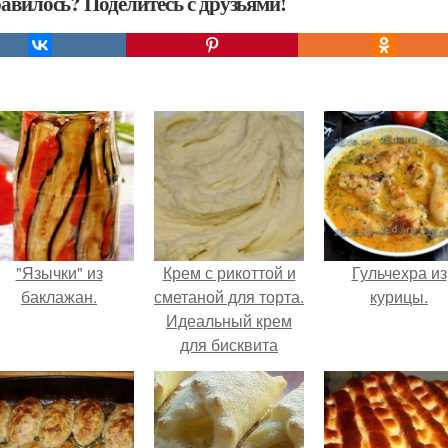
авилось? Поделитесь с друзьями!
"Язычки" из
Крем с рикоттой и
Гульчехра из
баклажан.
сметаной для торта.
курицы.
Идеальный крем
для бисквита