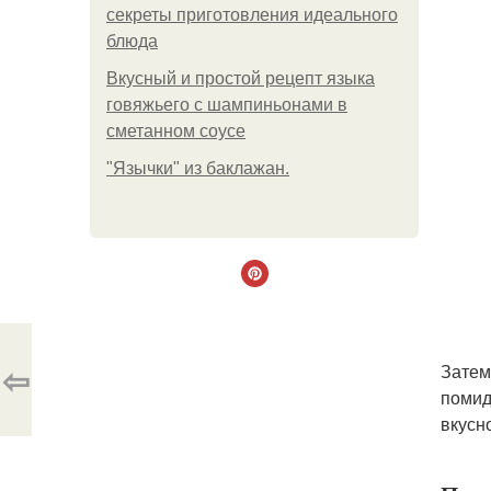
секреты приготовления идеального
блюда
Вкусный и простой рецепт языка
говяжьего с шампиньонами в
сметанном соусе
"Язычки" из баклажан.
⇦
Затем
помид
вкусн