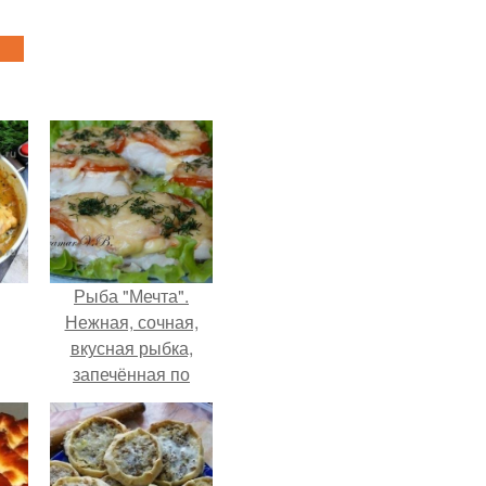
Рыба "Мечта".
Нежная, сочная,
вкусная рыбка,
запечённая по
этому рецепту,
полюбилась моей
семье.