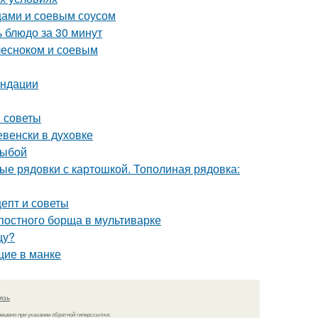
щами и соевым соусом
 блюдо за 30 минут
 чесноком и соевым
ендации
и советы
евенски в духовке
рыбой
ые рядовки с картошкой. Тополиная рядовка:
цепт и советы
постного борща в мультиварке
цу?
щие в манке
язь
решено при указании обратной гиперссылки.