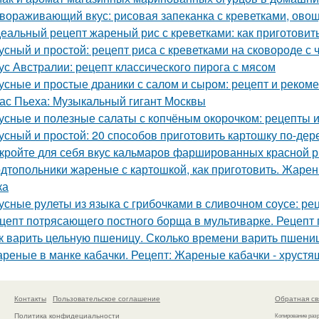
вораживающий вкус: рисовая запеканка с креветками, ово
еальный рецепт жареный рис с креветками: как приготовить
усный и простой: рецепт риса с креветками на сковороде с
ус Австралии: рецепт классического пирога с мясом
усные и простые драники с салом и сыром: рецепт и реком
ас Пьеха: Музыкальный гигант Москвы
усные и полезные салаты с копчёным окорочком: рецепты 
усный и простой: 20 способов приготовить картошку по-дер
кройте для себя вкус кальмаров фаршированных красной 
дтопольники жареные с картошкой, как приготовить. Жарен
ка
усные рулеты из языка с грибочками в сливочном соусе: ре
цепт потрясающего постного борща в мультиварке. Рецепт 
к варить цельную пшеницу. Сколько времени варить пшени
реные в манке кабачки. Рецепт: Жареные кабачки - хрустя
Контакты
Пользовательское соглашение
Обратная св
Политика конфидециальности
Копирование раз