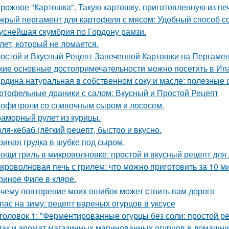
рожное "Картошка". Такую картошку, приготовленную из печ
крый пергамент для картофеля с мясом: Удобный способ с
уснейшая скумбрия по Гордону рамзи.
лет, который не ломается.
остой и Вкусный Рецепт Запеченной Картошки на Пергаме
кие основные достопримечательности можно посетить в И
рдина натуральная в собственном соку и масле: полезные 
ртофельные драники с салом: Вкусный и Простой Рецепт
офитроли со сливочным сыром и лососем.
аморный рулет из курицы.
ля-кебаб (лёгкий рецепт, быстро и вкусно.
риная грудка в шубке под сыром.
ощи гриль в микроволновке: простой и вкусный рецепт для
кроволновая печь с грилем: что можно приготовить за 10 м
риное Филе в кляре.
чему повторение моих ошибок может стоить вам дорого
пас на зиму: рецепт вареных огурцов в уксусе
головок 1: "Ферментированные огурцы без соли: простой р
ак и аромат магазинных маринованных огурцов в домашни