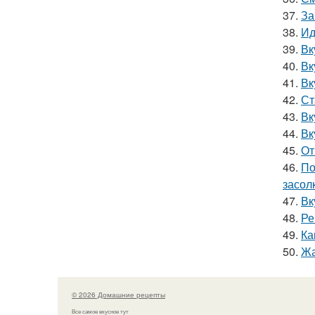
37.
За
38.
Ид
39.
Вк
40.
Вк
41.
Вк
42.
Ст
43.
Вк
44.
Вк
45.
От
46.
По
засол
47.
Вк
48.
Ре
49.
Ка
50.
Жа
© 2026 Домашние рецепты
Все самое вкусное тут