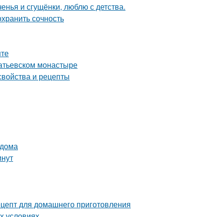
енья и сгущёнки, люблю с детства.
охранить сочность
нте
патьевском монастыре
свойства и рецепты
 дома
инут
ецепт для домашнего приготовления
х условиях