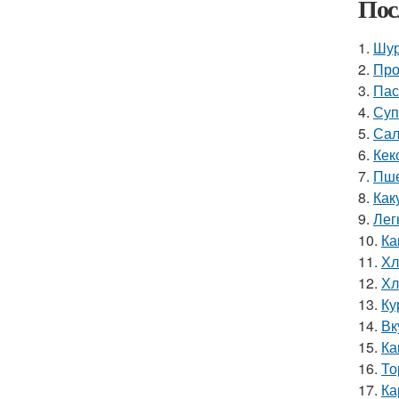
Пос
1.
Шур
2.
Про
3.
Пас
4.
Суп
5.
Сал
6.
Кек
7.
Пше
8.
Как
9.
Лег
10.
Ка
11.
Хл
12.
Хл
13.
Ку
14.
Вк
15.
Ка
16.
То
17.
Ка