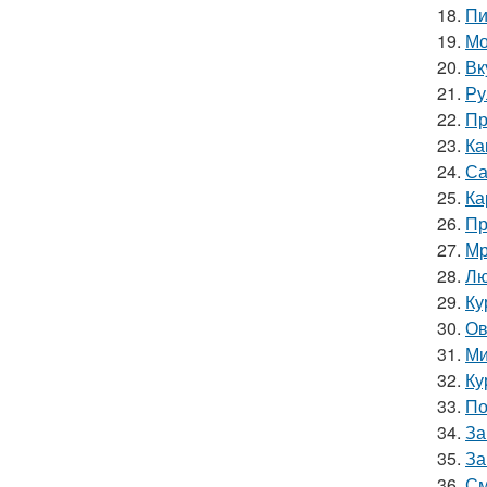
18.
Пи
19.
Мо
20.
Вк
21.
Ру
22.
Пр
23.
Ка
24.
Са
25.
Ка
26.
Пр
27.
Мр
28.
Лю
29.
Ку
30.
Ов
31.
Ми
32.
Ку
33.
По
34.
За
35.
За
36.
См