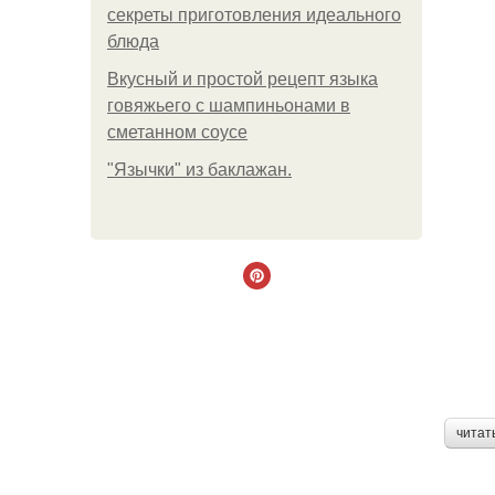
секреты приготовления идеального
блюда
Вкусный и простой рецепт языка
говяжьего с шампиньонами в
сметанном соусе
"Язычки" из баклажан.
читат