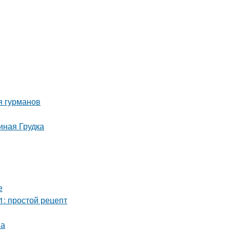
я гурманов
иная Грудка
е
1: простой рецепт
ма