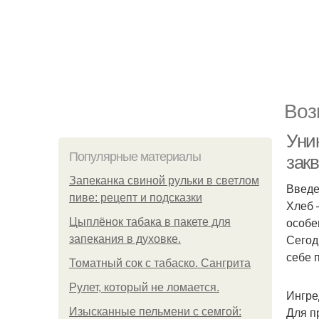
Воз
Уни
Популярные материалы
закв
Запеканка свиной рульки в светлом
Введ
пиве: рецепт и подсказки
Хлеб 
особе
Цыплёнок табака в пакете для
Сегод
запекания в духовке.
себе 
Томатный сок с табаско. Сангрита
Рулет, который не ломается.
Ингре
Для п
Изысканные пельмени с семгой: