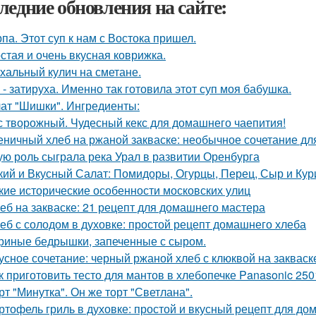
ледние обновления на сайте:
па. Этот суп к нам с Востока пришел.
стая и очень вкусная коврижка.
хальный кулич на сметане.
 - затируха. Именно так готовила этот суп моя бабушка.
ат "Шишки". Ингредиенты:
с творожный. Чудесный кекс для домашнего чаепития!
ничный хлеб на ржаной закваске: необычное сочетание дл
ую роль сыграла река Урал в развитии Оренбурга
кий и Вкусный Салат: Помидоры, Огурцы, Перец, Сыр и Кур
кие исторические особенности московских улиц
еб на закваске: 21 рецепт для домашнего мастера
еб с солодом в духовке: простой рецепт домашнего хлеба
риные бедрышки, запеченные с сыром.
усное сочетание: черный ржаной хлеб с клюквой на закваск
к приготовить тесто для мантов в хлебопечке Panasonic 250
рт "Минутка". Он же торт "Светлана".
ртофель гриль в духовке: простой и вкусный рецепт для до