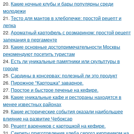
20.
Какие ночные клубы и бары популярны среди
молодежи
21.
Тесто для мантов в хлебопечке: простой рецепт и
лепка
22.
Ароматный картофель с розмарином: простой рецепт
запекания в пергаменте
23.
Какие основные достопримечательности Москвы
рекомендуют посетить туристам
24.
Есть ли уникальные памятники или скульптуры в
городе
25.
Сардины в консервах: полезный ли это продукт
26.
Пирожное "Картошка" заварное.
27.
Простое и быстрое печенье на кефире.
28.
Какие уникальные кафе и рестораны находятся в
менее известных районах
29.
Какие исторические события оказали наибольшее
влияние на развитие Чебоксар
30.
Рецепт вареников с картошкой на кефире.
31.
Секреты приготовления хлеба серого кирпичиком на