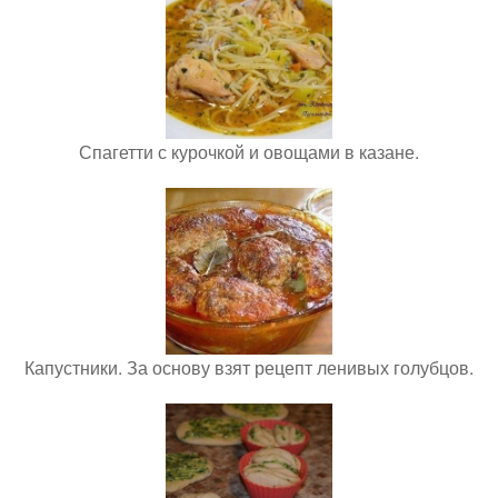
Спагетти с курочкой и овощами в казане.
Капустники. За основу взят рецепт ленивых голубцов.