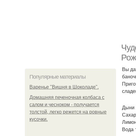
Чуд
Рож
Вы да
баноч
Популярные материалы
Приго
Варенье "Вишня в Шоколаде".
сладе
Домашняя печеночная колбаса с
салом и чесноком - получается
Дыни 2
толстой, легко режется на ровные
Сахар 
кусочки.
Лимон
Вода 