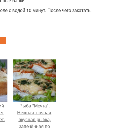
анные банки.
ле с водой 10 минут. После чего закатать.
ий
Рыба "Мечта".
ет
Нежная, сочная,
ет.
вкусная рыбка,
запечённая по