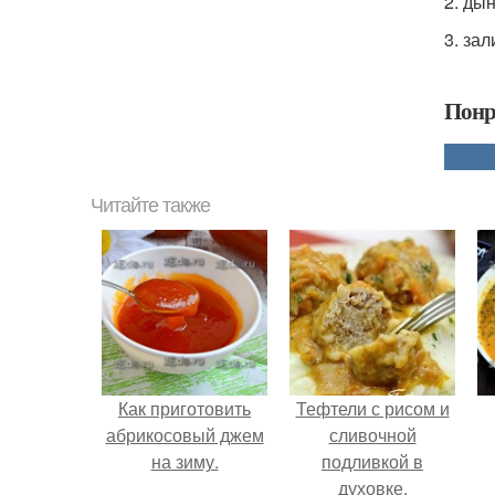
2. ды
3. за
Понр
Читайте также
Как приготовить
Тефтели с рисом и
абрикосовый джем
сливочной
на зиму.
подливкой в
духовке.