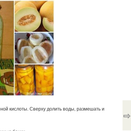
онной кислоты. Сверху долить воды, размешать и
⇨