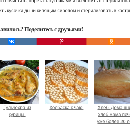
ню почистить, порезать кусочками и выложить в стерилизов
лить кусочки дыни кипящим сиропом и стерилизовать в кастрю
авилось? Поделитесь с друзьями!
Гульчехра из
Колбаска к чаю.
Хлеб. Домашн
курицы.
хлеб мама печ
уже более 20 л