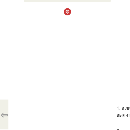
1. в 
⇦
вылит