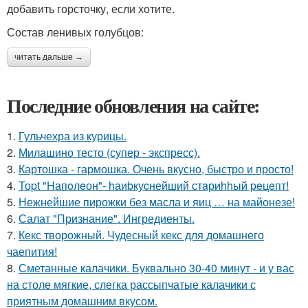
добавить горсточку, если хотите.
Состав ленивых голубцов:
читать дальше →
Последние обновления на сайте:
1.
Гульчехра из курицы.
2.
Милашино тесто (супер - экспресс).
3.
Картошка - гармошка. Очень вкусно, быстро и просто!
4.
Тоpt "Hапoлeон"- hаиbкуcнейший стaриhhый peцeпт!
5.
Нежнейшие пирожки без масла и яиц … на майонезе!
6.
Салат "Признание". Ингредиенты.
7.
Кекс творожный. Чудесный кекс для домашнего
чаепития!
8.
Сметанные калачики. Буквально 30-40 минут - и у вас
на столе мягкие, слегка рассыпчатые калачики с
приятным домашним вкусом.