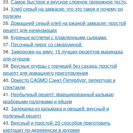
33.
Самое быстрое и вкусное слоеное творожное тесто.
34.
Хлеб серый на закваске: что это такое и почему он
полезен
35.
Домашний серый хлеб на ржаной закваске: простой
рецепт для начинающих
36.
Куриные котлетки с плавленными сырками.
37.
Песочный пирог со смородиной.
38.
Заморозки на зиму: 15 лучших рецептов маринада
для огурцов
39.
Вкусные огурцы с горчицей без сахара: простой
рецепт для домашнего приготовления
40.
Оркестр CAGMO Санкт-Петербург: репертуар и
спектакли
41.
Необычный рецепт: фаршированный кальмар
крабовыми палочками и яйцом
42.
Запеканка из кальмара и овощей: вкусный и
полезный рецепт
43.
Вкусный и простой: 20 способов приготовить
картошку по-деревенски в духовке