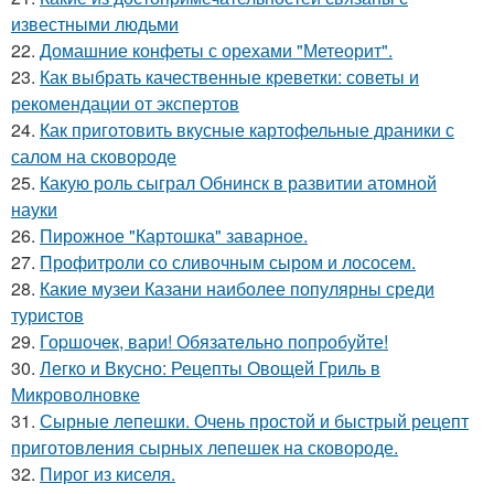
известными людьми
22.
Домашние конфеты с орехами "Метеорит".
23.
Как выбрать качественные креветки: советы и
рекомендации от экспертов
24.
Как приготовить вкусные картофельные драники с
салом на сковороде
25.
Какую роль сыграл Обнинск в развитии атомной
науки
26.
Пирожное "Картошка" заварное.
27.
Профитроли со сливочным сыром и лососем.
28.
Какие музеи Казани наиболее популярны среди
туристов
29.
Гоpшочeк, вари! Обязатeльнo пoпробуйте!
30.
Легко и Вкусно: Рецепты Овощей Гриль в
Микроволновке
31.
Сырные лепешки. Очень простой и быстрый рецепт
приготовления сырных лепешек на сковороде.
32.
Пирог из киселя.