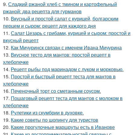
9.
Сладкий ржаной хлеб с тмином и картофельный
ржаной: два рецепта для гурманов
10.
Вкусный и простой салат с курицей, болгарским
перцем и сыром: рецепт для каждого дня
11.
Салат Цезарь с грибами, курицей и сыром: простой и
вкусный рецепт
12.
Как Мичуринск связан с именем Ивана Мичурина
13.
Вкусное тесто для мантов: простой рецепт в
хлебопечке
14.
Рецепт рыбы под маринадом с луком и морковью.
15.
Простой и быстрый рецепт теста для мантов в
хлебопечке
16.
Печеночный торт со сметанным соусом.
17.
Пошаговый рецепт теста для мантов с молоком в
хлебопечке
18.
Рулетики из скумбрии в духовке.
19.
Какие советы по шопингу для туристов
20.
Какие прогулочные маршруты есть в Иванове
21.
Какие из достопримечательностей связаны с