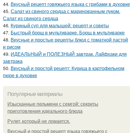
44.
Вкусный рецепт говяжьего языка с грибами в духовке
45.
Салат из свиного сердца с маринованным луком.
Салат из свиного сердца
46.
Куриный суп для малышей: рецепт и советы
47.
Быстрый борщ в мультиварке. Борщ в мультиварке
48.
Вкусные и простые рецепты блюд с томатной пастой
и рисом
49.
ИДЕАЛЬНЫЙ и ПОЛЕЗНЫЙ завтрак. Лайфхаки для
завтрака
50.
Вкусный и простой рецепт: Курица в картофельном
пюре в духовке
Популярные материалы
Изысканные пельмени с семгой: секреты
приготовления идеального блюда
Рулет, который не ломается.
Вкусный и простой рецепт языка говяжьего с