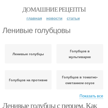
ДОМАШНИЕ РЕЦЕПТЫ
главная
новости
статьи
Ленивые голубцовы
Голубцов в
Ленивые голубцы
мультиварке
Голубцов в томатно-
Голубцов на противне
сметанном соусе
Показать все
Ленивые голубцы с перцем. Как
Соус для ленивых
Голубцов со сметаной