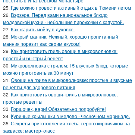
посетить в Ипатьевском монастыре
25.
Где можно провести активный отдых в Тюмени летом
26.
Вэрзэре. Перед вами национальное блюдо
молдавской кухни - небольшие пирожочки с капустой.
27.
Как жарить мойву в духовке.
28.
Мокрый манник. Нежный, хорошо пропитанный
манник поразит вас своим вкусом!
29.
Как приготовить гриль овощи в микроволновке:
простой и быстрый рецепт
30.
Микроволновка с грилем: 15 вкусных блюд, которые
можно приготовить за 30 минут
31.
Овощи на гриле в микроволновке: простые и вкусные
рецепты для здорового питания
32.
Как приготовить овощи-гриль в микроволновке:
простые рецепты
33.
Горшочек, вари! Обязательно попробуйте!
34.
Куриные крылышки в медово - чесночном маринаде.
35.
Секреты приготовления хлеба серого кирпичиком на
закваске: мастер-класс