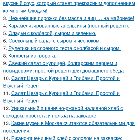
вкусный соус, который станет прекрасным дополнением
ко многим блюдам!
3.
Нежнейшие пирожки без масла и яиц … на майонезе!
4.
Карамелизированные апельсины (постный рецепт).
5.
Оладьи с колбасой, сыром и зеленью.
6.
Свекольный салат с сыром и чесноком.
7.
Рулетики из слоеного теста с колбасой и сыром.
8.
Конфеты из творога.
9.
Свежий салат с курицей, болгарским перцем и
помидорами: простой рецепт для домашнего обеда
10.
Салат Цезарь с Курицей и Грибами: Простой и
Вкусный Рецепт
11.
Салат Цезарь с Курицей и Грибами: Простой и
Вкусный Рецепт
12.
Уникальный пшенично-ржаной наливной хлеб с
солодом: простота и польза на закваске
13.
Какие музеи в Москве считаются обязательными для
посещения
14.
Ржано-пшеничный хлеб с солодом на закваске: