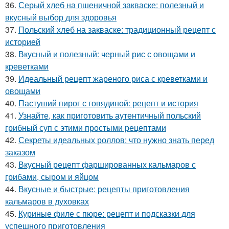
36.
Серый хлеб на пшеничной закваске: полезный и
вкусный выбор для здоровья
37.
Польский хлеб на закваске: традиционный рецепт с
историей
38.
Вкусный и полезный: черный рис с овощами и
креветками
39.
Идеальный рецепт жареного риса с креветками и
овощами
40.
Пастуший пирог с говядиной: рецепт и история
41.
Узнайте, как приготовить аутентичный польский
грибный суп с этими простыми рецептами
42.
Секреты идеальных роллов: что нужно знать перед
заказом
43.
Вкусный рецепт фаршированных кальмаров с
грибами, сыром и яйцом
44.
Вкусные и быстрые: рецепты приготовления
кальмаров в духовках
45.
Куриные филе с пюре: рецепт и подсказки для
успешного приготовления