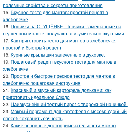
полезные свойства и секреты приготовления
15.
Вкусное тесто для мантов: простой рецепт в
хлебопечке
16.
Пончики на СГУЩЁНКЕ. Пончики, замешанные на
сгущённом молоке, получаются изумительно вкусными.
17.
Как приготовить тесто для мантов в хлебопечке:
простой и быстрый рецепт
18.
Куриные крылышки запечённые в духовке.
19.
Пошаговый рецепт вкусного теста для мантов в
хлебопечке
20.
Простое и быстрое пресное тесто для мантов в
хлебопечке: пошаговая инструкция
21.
Красивый и вкусный картофель дольками: как
приготовить идеальное блюдо
22.
Наивкуснейший тёртый пирог с творожной начинкой.
23.
Мокрый пергамент для картофеля с мясом: Удобный
способ сохранить сочность
24.
Какие основные достопримечательности можно