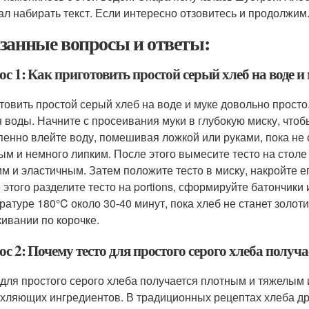
ал набирать текст. Если интересно отзовитесь и продолжим
занные вопросы и ответы:
с 1: Как приготовить простой серый хлеб на воде и
товить простой серый хлеб на воде и муке довольно просто.
н воды. Начните с просеивания муки в глубокую миску, что
пенно влейте воду, помешивая ложкой или руками, пока не 
ым и немного липким. После этого вымесите тесто на столе в
им и эластичным. Затем положите тесто в миску, накройте е
 этого разделите тесто на portions, сформируйте батончики 
ратуре 180°C около 30-40 минут, пока хлеб не станет золот
кивании по корочке.
ос 2: Почему тесто для простого серого хлеба полу
 для простого серого хлеба получается плотным и тяжелым 
хляющих ингредиентов. В традиционных рецептах хлеба д