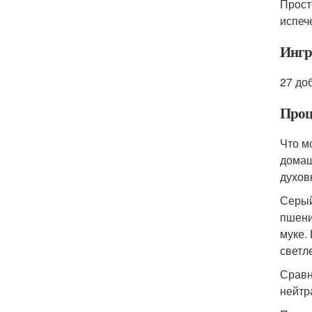
Прост
испеч
Ингр
27 до
Проц
Что м
домаш
духов
Серый
пшени
муке.
светл
Сравн
нейтр