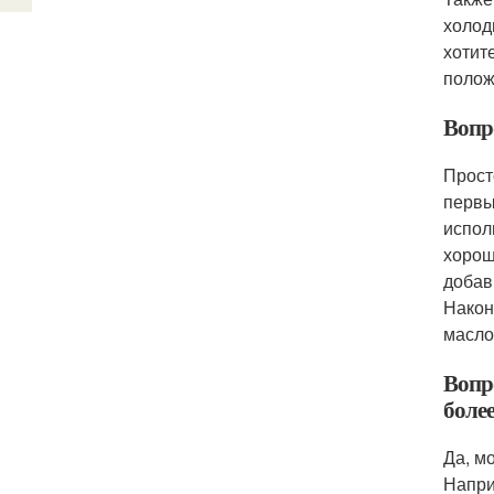
холод
хотит
полож
Вопр
Прост
первы
испол
хорош
добав
Након
масло
Вопро
боле
Да, м
Напри