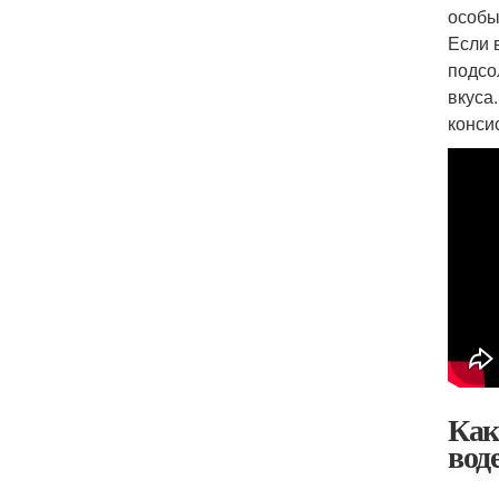
особы
Если 
подсо
вкуса
конси
Как
вод