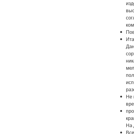
изд
выс
сог
ком
Пов
Ита
Дан
сор
ник
мел
пол
исп
раз
Не 
вре
про
кра
На 
Все