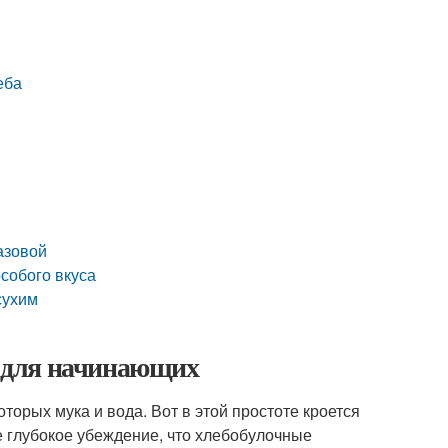
еба
азовой
собого вкуса
сухим
пт для начинающих
торых мука и вода. Вот в этой простоте кроется
е глубокое убеждение, что хлебобулочные