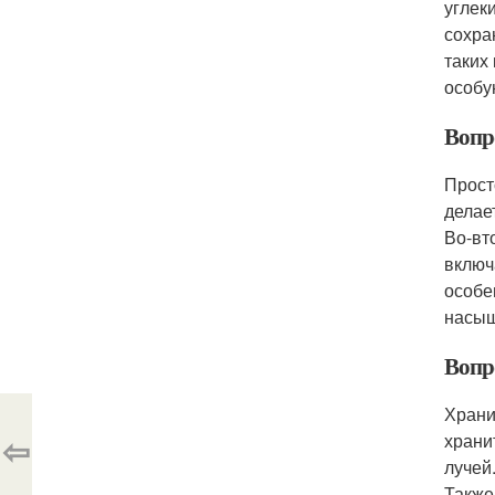
углек
сохра
таких
особу
Вопро
Прост
делае
Во-вт
включ
особе
насыщ
Вопро
Храни
⇦
храни
лучей
Также