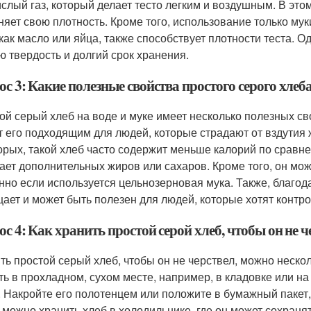
ислый газ, который делает тесто легким и воздушным. В это
няет свою плотность. Кроме того, использование только му
 как масло или яйца, также способствует плотности теста. О
ю твердость и долгий срок хранения.
с 3: Какие полезные свойства простого серого хлеба
ой серый хлеб на воде и муке имеет несколько полезных св
т его подходящим для людей, которые страдают от вздутия
орых, такой хлеб часто содержит меньше калорий по сравне
ает дополнительных жиров или сахаров. Кроме того, он мож
нно если используется цельнозерновая мука. Также, благод
ает и может быть полезен для людей, которые хотят контро
с 4: Как хранить простой серой хлеб, чтобы он не ч
ть простой серый хлеб, чтобы он не черствел, можно неско
ть в прохладном, сухом месте, например, в кладовке или н
. Накройте его полотенцем или положите в бумажный пакет,
 можно хранить хлеб в холодильнике, где он может сохранят