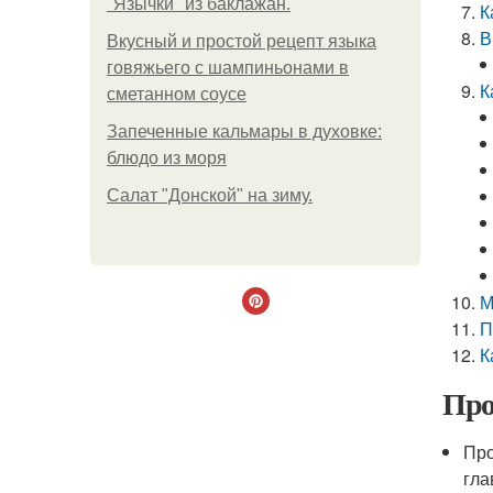
"Язычки" из баклажан.
К
В
Вкусный и простой рецепт языка
говяжьего с шампиньонами в
К
сметанном соусе
Запеченные кальмары в духовке:
блюдо из моря
Салат "Донской" на зиму.
М
П
К
Про
Про
гла