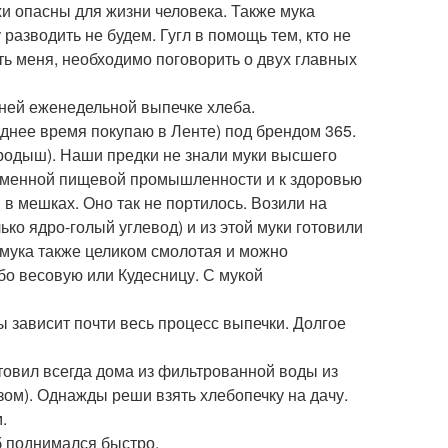
и опасны для жизни человека. Также мука
 разводить не будем. Гугл в помощь тем, кто не
ть меня, необходимо поговорить о двух главных
тней еженедельной выпечке хлеба.
еднее время покупаю в Ленте) под брендом 365.
ародыш). Наши предки не знали муки высшего
временной пищевой промышленности и к здоровью
в мешках. Оно так не портилось. Возили на
ько ядро-голый углевод) и из этой муки готовили
 мука также целиком смолотая и можно
бо весовую или Кудесницу. С мукой
ы зависит почти весь процесс выпечки. Долгое
отовил всегда дома из фильтрованной воды из
зом). Однажды реши взять хлебопечку на дачу.
.
б поднимался быстро.