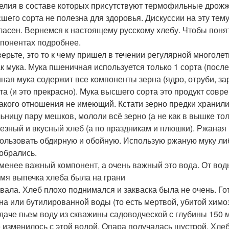
елия в составе которых присутствуют термофильные дрожж
шего сорта не полезна для здоровья. Дискуссии на эту тему
ласен. Вернемся к настоящему русскому хлебу. Чтобы поня
понентах подробнее.
ерьте, это то к чему пришел в течении регулярной многоле
к мука. Мука пшеничная используется только 1 сорта (посл
ная мука содержит все компоненты зерна (ядро, отруби, з
та (и это прекрасно). Мука высшего сорта это продукт со
акого отношения не имеющий. Кстати зерно предки хранили 
ьницу пару мешков, мололи всё зерно (а не как в вышке тол
езный и вкусный хлеб (а по праздникам и плюшки). Ржаная
ользовать обдирную и обойную. Использую ржаную муку ли
обрались.
менее важный компонент, а очень важный это вода. От вод
мя выпечка хлеба была на грани
вала. Хлеб плохо поднимался и закваска была не очень. Г
на или бутилированной воды (то есть мертвой, убитой химо
даче пьем воду из скважины садоводческой с глубины 150 м
 изменилось с этой водой. Опара получалась шустрой. Хле