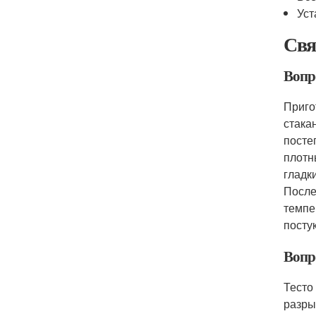
Уст
Свя
Вопро
Приго
стака
посте
плотн
гладк
После
темпе
посту
Вопр
Тесто
разры