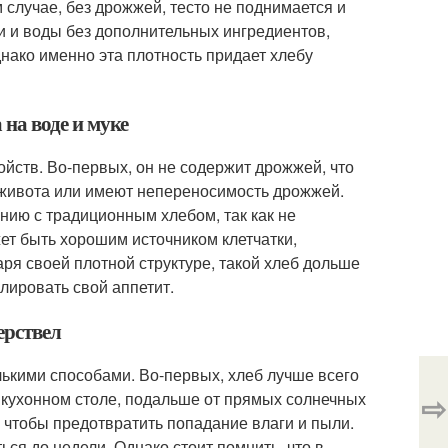
м случае, без дрожжей, тесто не поднимается и
ки и воды без дополнительных ингредиентов,
днако именно эта плотность придает хлебу
 на воде и муке
ойств. Во-первых, он не содержит дрожжей, что
 живота или имеют непереносимость дрожжей.
нию с традиционным хлебом, так как не
ет быть хорошим источником клетчатки,
аря своей плотной структуре, такой хлеб дольше
лировать свой аппетит.
ерствел
лькими способами. Во-первых, хлеб лучше всего
⇨
а кухонном столе, подальше от прямых солнечных
 чтобы предотвратить попадание влаги и пыли.
ься до недели. Однако стоит помнить, что в