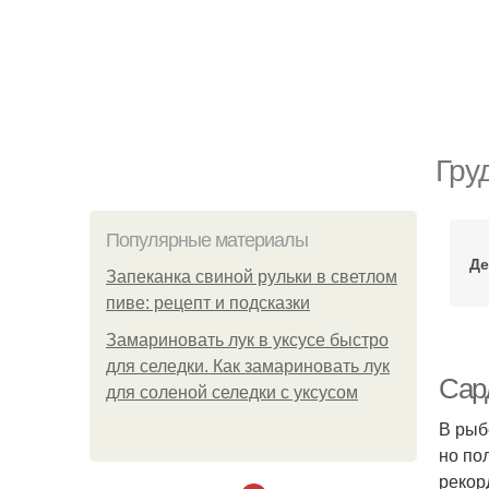
Гру
Популярные материалы
Де
Запеканка свиной рульки в светлом
пиве: рецепт и подсказки
Замариновать лук в уксусе быстро
для селедки. Как замариновать лук
Сар
для соленой селедки с уксусом
В рыб
но по
рекор