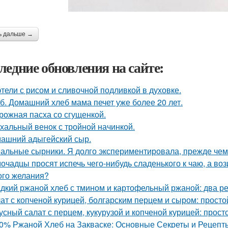
ь дальше →
ледние обновления на сайте:
тели с рисом и сливочной подливкой в духовке.
б. Домашний хлеб мама печет уже более 20 лет.
рожная пасха со сгущенкой.
хальный венок с тройной начинкой.
ашний адыгейский сыр.
альные сырники. Я долго экспериментировала, прежде чем
очадцы просят испечь чего-нибудь сладенького к чаю, а воз
ого желания?
дкий ржаной хлеб с тмином и картофельный ржаной: два р
ат с копченой курицей, болгарским перцем и сыром: просто
усный салат с перцем, кукурузой и копченой курицей: прост
0% Ржаной Хлеб на Закваске: Основные Секреты и Рецепт