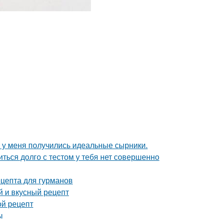
 у меня получились идеальные сырники.
иться долго с тестом у тебя нет совершенно
ецепта для гурманов
й и вкусный рецепт
ой рецепт
ы