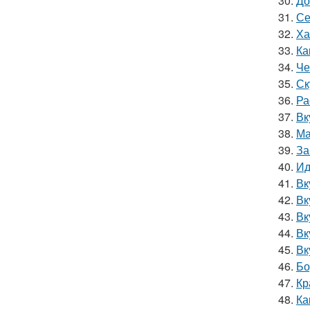
30.
До
31.
Се
32.
Ха
33.
Ка
34.
Че
35.
Ск
36.
Ра
37.
Вк
38.
Ма
39.
За
40.
Ид
41.
Вк
42.
Вк
43.
Вк
44.
Вк
45.
Вк
46.
Бо
47.
Кр
48.
Ка