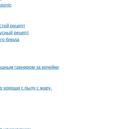
asonic
стой рецепт
кусный рецепт
ого блюда
вощным гарниром за копейки
 хороши с пылу с жару.