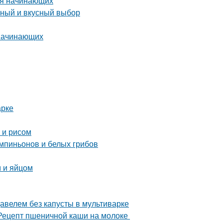
ля начинающих
зный и вкусный выбор
 начинающих
арке
 и рисом
ампиньонов и белых грибов
 и яйцом
авелем без капусты в мультиварке
 Рецепт пшеничной каши на молоке