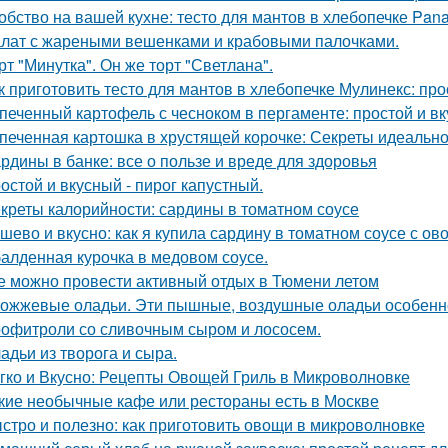
обство на вашей кухне: тесто для мантов в хлебопечке Pan
лат с жареными вешенками и крабовыми палочками.
рт "Минутка". Он же торт "Светлана".
к приготовить тесто для мантов в хлебопечке Мулинекс: про
печенный картофель с чесноком в пергаменте: простой и в
печенная картошка в хрустящей корочке: Секреты идеальн
рдины в банке: все о пользе и вреде для здоровья
остой и вкусный - пирог капустный.
креты калорийности: сардины в томатном соусе
шево и вкусно: как я купила сардину в томатном соусе с о
алденная курочка в медовом соусе.
е можно провести активный отдых в Тюмени летом
ожжевые оладьи. Эти пышные, воздушные оладьи особенно
офитроли со сливочным сыром и лососем.
адьи из творога и сыра.
гко и Вкусно: Рецепты Овощей Гриль в Микроволновке
кие необычные кафе или рестораны есть в Москве
стро и полезно: как приготовить овощи в микроволновке