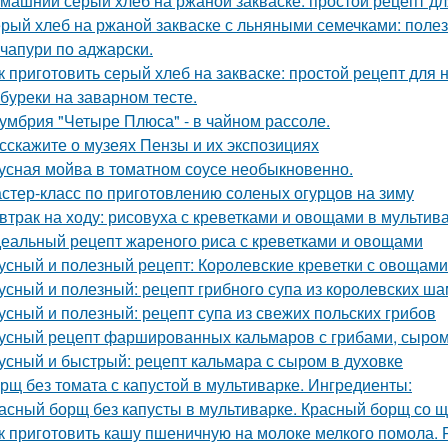
машний серый хлеб на ржаной закваске: простой рецепт д
рый хлеб на ржаной закваске с льняными семечками: поле
чапури по аджарски.
к приготовить серый хлеб на закваске: простой рецепт для
буреки на заварном тесте.
умбрия "Четыре Плюса" - в чайном рассоле.
сскажите о музеях Пензы и их экспозициях
усная мойва в томатном соусе необыкновенно.
стер-класс по приготовлению соленых огурцов на зиму
втрак на ходу: рисовуха с креветками и овощами в мультив
еальный рецепт жареного риса с креветками и овощами
усный и полезный рецепт: Королевские креветки с овощами
усный и полезный: рецепт грибного супа из королевских ш
усный и полезный: рецепт супа из свежих польских грибов
усный рецепт фаршированных кальмаров с грибами, сыром
усный и быстрый: рецепт кальмара с сыром в духовке
рщ без томата с капустой в мультиварке. Ингредиенты:
асный борщ без капусты в мультиварке. Красный борщ со щ
к приготовить кашу пшеничную на молоке мелкого помола.