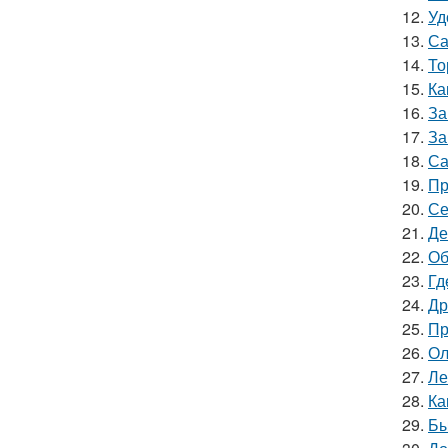
12.
Уд
13.
Са
14.
То
15.
Ка
16.
За
17.
За
18.
Са
19.
Пр
20.
Се
21.
Де
22.
Об
23.
Гд
24.
Др
25.
Пр
26.
Ол
27.
Ле
28.
Ка
29.
Бы