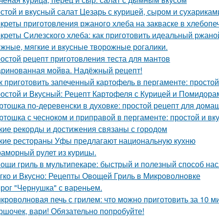
стой и вкусный салат Цезарь с курицей, сыром и сухарика
креты приготовления ржаного хлеба на закваске в хлебопе
креты Силезского хлеба: как приготовить идеальный ржаной
жные, мягкие и вкусные творожные рогалики.
остой рецепт приготовления теста для мантов
ринованная мойва. Надёжный рецепт!
к приготовить запеченный картофель в пергаменте: простой
остой и Вкусный: Рецепт Картофеля с Курицей и Помидора
ртошка по-деревенски в духовке: простой рецепт для дома
ртошка с чесноком и приправой в пергаменте: простой и вк
кие рекорды и достижения связаны с городом
кие рестораны Уфы предлагают национальную кухню
аморный рулет из курицы.
ощи гриль в мультипекаре: быстрый и полезный способ нас
гко и Вкусно: Рецепты Овощей Гриль в Микроволновке
рог "Чернушка" с вареньем.
кроволновая печь с грилем: что можно приготовить за 10 м
ршочек, вари! Обязательно попробуйте!