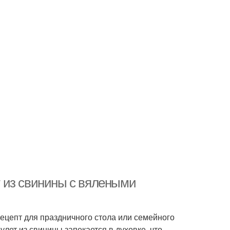
 из свинины с вялеными
ецепт для праздничного стола или семейного
лет из свинины запекается в духовке, что