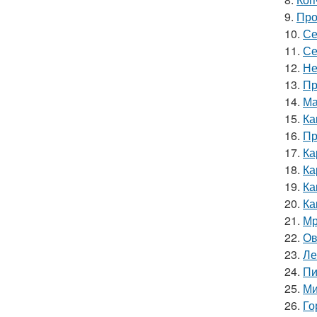
9.
Про
10.
Се
11.
Се
12.
Не
13.
Пр
14.
Ма
15.
Ка
16.
Пр
17.
Ка
18.
Ка
19.
Ка
20.
Ка
21.
Мр
22.
Ов
23.
Ле
24.
Пи
25.
Ми
26.
Го