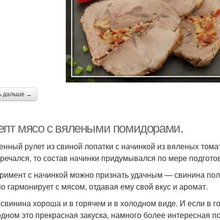
ь дальше →
епт мясо с вялеными помидорами.
енный рулет из свиной лопатки с начинкой из вяленых тома
тречался, то состав начинки придумывался по мере подгото
римент с начинкой можно признать удачным — свинина полу
о гармонирует с мясом, отдавая ему свой вкус и аромат.
 свинина хороша и в горячем и в холодном виде. И если в г
одном это прекрасная закуска, намного более интересная по