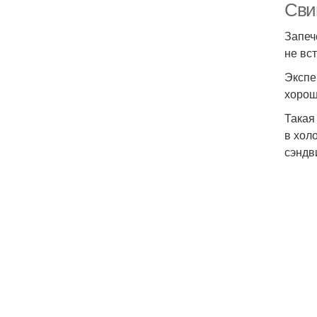
Сви
Запеч
не вс
Экспе
хорош
Такая
в хол
сэндв