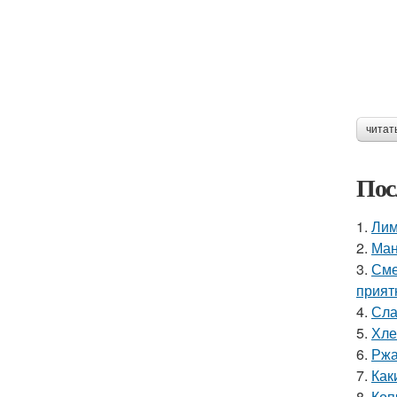
читат
Пос
1.
Лим
2.
Ман
3.
Сме
прият
4.
Сла
5.
Хле
6.
Ржа
7.
Как
8.
Коп