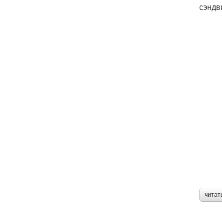
сэндв
читат