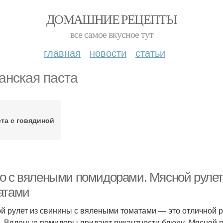
ДОМАШНИЕ РЕЦЕПТЫ
все самое вкусное тут
главная
новости
статьи
анская паста
та с говядиной
о с вялеными помидорами. Мясной рулет
атами
й рулет из свинины с вялеными томатами — это отличной р
. Вяленые помидоры придают пикантности блюду. Мясной ру