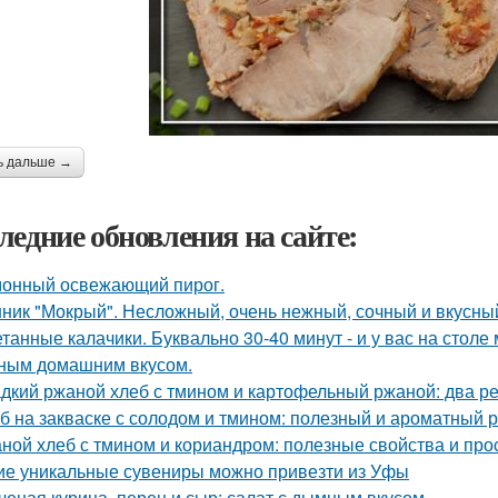
ь дальше →
ледние обновления на сайте:
онный освежающий пирог.
ник "Мокрый". Несложный, очень нежный, сочный и вкусный
танные калачики. Буквально 30-40 минут - и у вас на столе
ным домашним вкусом.
дкий ржаной хлеб с тмином и картофельный ржаной: два р
б на закваске с солодом и тмином: полезный и ароматный 
ной хлеб с тмином и кориандром: полезные свойства и про
ие уникальные сувениры можно привезти из Уфы
ченая курица, перец и сыр: салат с дымным вкусом