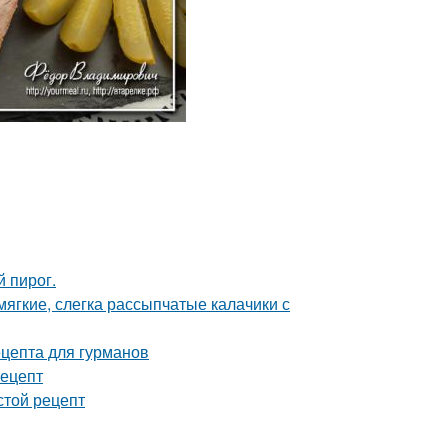
 пирог.
 мягкие, слегка рассыпчатые калачики с
ецепта для гурманов
рецепт
стой рецепт