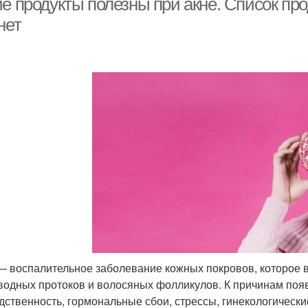
е продукты полезны при акне. Список прод
нет
— воспалительное заболевание кожных покровов, которое 
водных протоков и волосяных фолликулов. К причинам поя
дственность, гормональные сбои, стрессы, гинекологическ