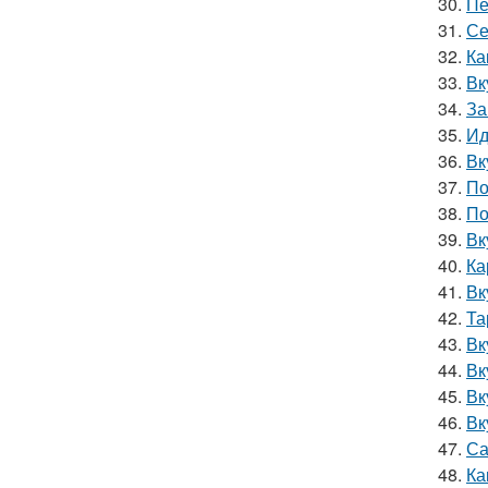
30.
Пе
31.
Се
32.
Ка
33.
Вк
34.
За
35.
Ид
36.
Вк
37.
По
38.
По
39.
Вк
40.
Ка
41.
Вк
42.
Та
43.
Вк
44.
Вк
45.
Вк
46.
Вк
47.
Са
48.
Ка