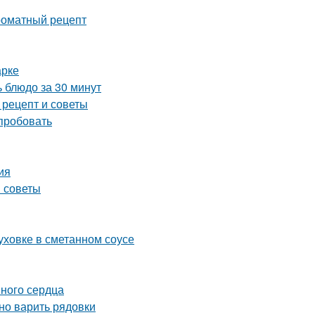
роматный рецепт
арке
 блюдо за 30 минут
 рецепт и советы
опробовать
ия
и советы
уховке в сметанном соусе
иного сердца
ьно варить рядовки