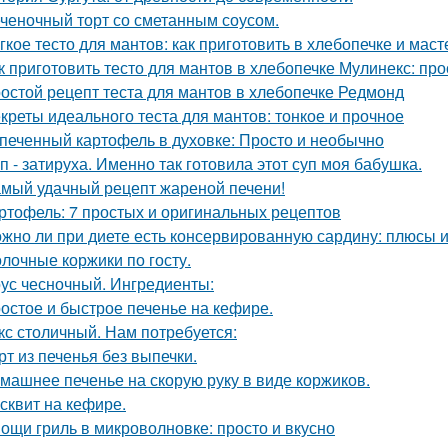
ченочный торт со сметанным соусом.
гкое тесто для мантов: как приготовить в хлебопечке и маст
к приготовить тесто для мантов в хлебопечке Мулинекс: про
остой рецепт теста для мантов в хлебопечке Редмонд
креты идеального теста для мантов: тонкое и прочное
печенный картофель в духовке: Просто и необычно
п - затируха. Именно так готовила этот суп моя бабушка.
мый удачный рецепт жареной печени!
ртофель: 7 простых и оригинальных рецептов
жно ли при диете есть консервированную сардину: плюсы 
лочные коржики по госту.
ус чесночный. Ингредиенты:
остое и быстрое печенье на кефире.
кс столичный. Нам потребуется:
рт из печенья без выпечки.
машнее печенье на скорую руку в виде коржиков.
сквит на кефире.
ощи гриль в микроволновке: просто и вкусно