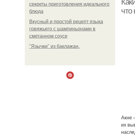
Каки
секреты приготовления идеального
что 
блюда
Вкусный и простой рецепт языка
говяжьего с шампиньонами в
сметанном соусе
"Язычки" из баклажан.
Акне 
их вы
насле