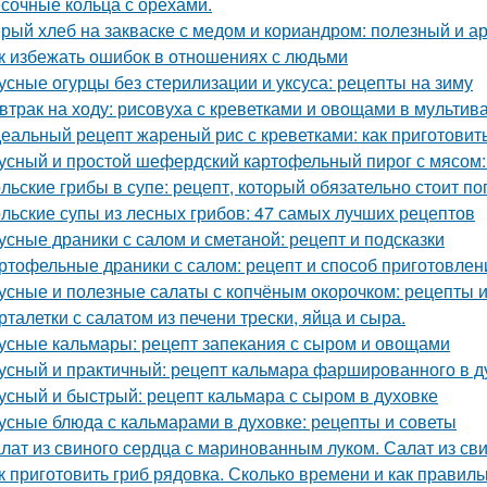
сочные кольца с орехами.
рый хлеб на закваске с медом и кориандром: полезный и а
к избежать ошибок в отношениях с людьми
усные огурцы без стерилизации и уксуса: рецепты на зиму
втрак на ходу: рисовуха с креветками и овощами в мультив
еальный рецепт жареный рис с креветками: как приготовить
усный и простой шефердский картофельный пирог с мясом:
льские грибы в супе: рецепт, который обязательно стоит п
льские супы из лесных грибов: 47 самых лучших рецептов
усные драники с салом и сметаной: рецепт и подсказки
ртофельные драники с салом: рецепт и способ приготовлен
усные и полезные салаты с копчёным окорочком: рецепты 
рталетки с салатом из печени трески, яйца и сыра.
усные кальмары: рецепт запекания с сыром и овощами
усный и практичный: рецепт кальмара фаршированного в д
усный и быстрый: рецепт кальмара с сыром в духовке
усные блюда с кальмарами в духовке: рецепты и советы
лат из свиного сердца с маринованным луком. Салат из св
к приготовить гриб рядовка. Сколько времени и как правил