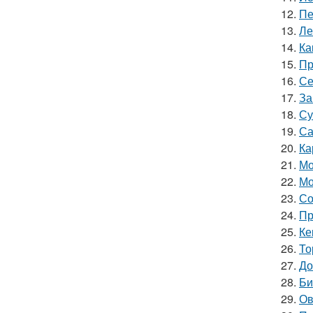
12.
Пе
13.
Ле
14.
Ка
15.
Пр
16.
Се
17.
За
18.
Су
19.
Са
20.
Ка
21.
Мо
22.
Мо
23.
Со
24.
Пр
25.
Ке
26.
То
27.
До
28.
Би
29.
Ов