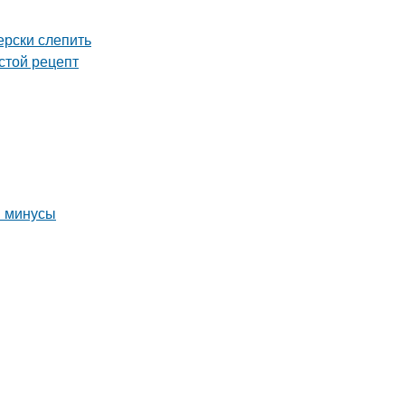
ерски слепить
стой рецепт
и минусы