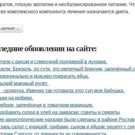
ратов, плохую экологию и несбалансированное питание. Чт
тве комплексного компонента лечения назначается диета.
ь дальше →
ледние обновления на сайте:
тели с рисом и сливочной подливкой в духовке.
золи. Бризоль, по сути, это омлетный блинчик, запечённый 
 оригинально и красиво покрасить яйца.
ьский маковый рулет.
 - затируха. Именно так готовила этот суп моя бабушка.
ки на кефире.
мбрия, запечённая в томатном маринаде.
 добавить солод в хлеб на закваске: советы и секреты
ие археологические находки были сделаны в районе Ростов
зарь салат с курицей, грибами, сыром и яйцом: рецепт с се
тория Сургута: от древности до современности