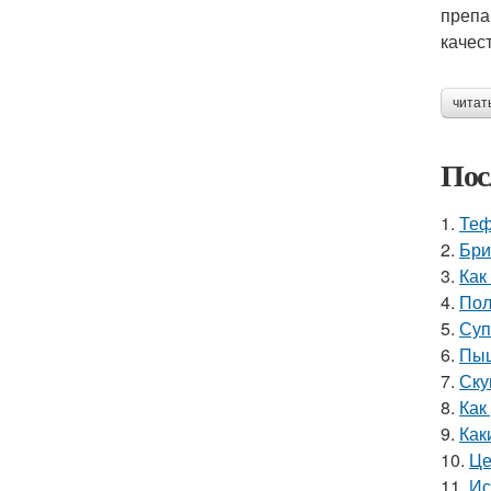
препа
качес
читат
Пос
1.
Теф
2.
Бри
3.
Как
4.
Пол
5.
Суп
6.
Пыш
7.
Ску
8.
Как
9.
Как
10.
Це
11.
Ис