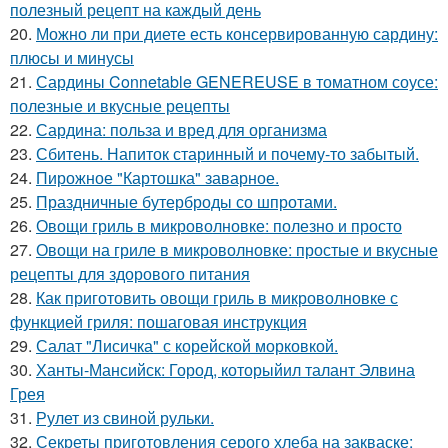
полезный рецепт на каждый день
20.
Можно ли при диете есть консервированную сардину:
плюсы и минусы
21.
Сардины Connetable GENEREUSE в томатном соусе:
полезные и вкусные рецепты
22.
Сардина: польза и вред для организма
23.
Сбитень. Напиток старинный и почему-то забытый.
24.
Пирожное "Картошка" заварное.
25.
Праздничные бутерброды со шпротами.
26.
Овощи гриль в микроволновке: полезно и просто
27.
Овощи на гриле в микроволновке: простые и вкусные
рецепты для здорового питания
28.
Как приготовить овощи гриль в микроволновке с
функцией гриля: пошаговая инструкция
29.
Салат "Лисичка" с корейской морковкой.
30.
Ханты-Мансийск: Город, которыйил талант Элвина
Грея
31.
Рулет из свиной рульки.
32.
Секреты приготовления серого хлеба на закваске: