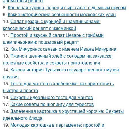
ароматный рецепт
8.
Копченая курица, перец и сыр: салат с дымным вкусом
9.
Какие исторические особенности московских улиц
10.
Салат цезарь с курицей и шампиньонами:
классический рецепт с изюминкой
11.
Простой и вкусный салат Цезарь с грибами
шампиньонами: пошаговый рецепт
12.
Как Мичуринск связан с именем Ивана Мичурина
13.
Ржано-пшеничный хлеб с солодом на закваске:
полезные свойства и секреты приготовления
14.
Какова история Тульского государственного музея
оружия
15.
Тесто для мантов в хлебопечке: как приготовить
быстро и просто
16.
Секреты идеального теста для мантов
17.
Какие советы по шопингу для туристов
18.
Запеченная картошка в хрустящей корочке: Секреты
идеального блюда
19.
Молодая картошка в пергаменте: простой и