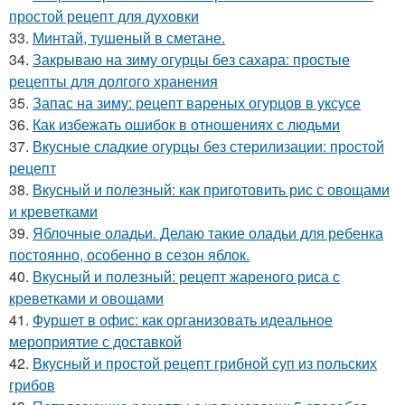
простой рецепт для духовки
33.
Минтай, тушеный в сметане.
34.
Закрываю на зиму огурцы без сахара: простые
рецепты для долгого хранения
35.
Запас на зиму: рецепт вареных огурцов в уксусе
36.
Как избежать ошибок в отношениях с людьми
37.
Вкусные сладкие огурцы без стерилизации: простой
рецепт
38.
Вкусный и полезный: как приготовить рис с овощами
и креветками
39.
Яблочные оладьи. Делаю такие оладьи для ребенка
постоянно, особенно в сезон яблок.
40.
Вкусный и полезный: рецепт жареного риса с
креветками и овощами
41.
Фуршет в офис: как организовать идеальное
мероприятие с доставкой
42.
Вкусный и простой рецепт грибной суп из польских
грибов