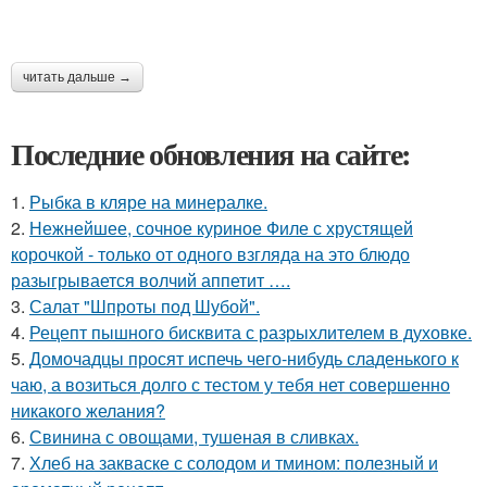
читать дальше →
Последние обновления на сайте:
1.
Рыбка в кляре на минералке.
2.
Нежнейшее, сочное куриное Филе с хрустящей
корочкой - только от одного взгляда на это блюдо
разыгрывается волчий аппетит ….
3.
Салат "Шпроты под Шубой".
4.
Рецепт пышного бисквита с разрыхлителем в духовке.
5.
Домочадцы просят испечь чего-нибудь сладенького к
чаю, а возиться долго с тестом у тебя нет совершенно
никакого желания?
6.
Свинина с овощами, тушеная в сливках.
7.
Хлеб на закваске с солодом и тмином: полезный и