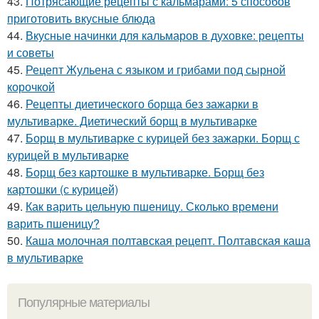
43.
Потрясающие рецепты с кальмарами: 5 способов
приготовить вкусные блюда
44.
Вкусные начинки для кальмаров в духовке: рецепты
и советы
45.
Рецепт Жульена с языком и грибами под сырной
корочкой
46.
Рецепты диетического борща без зажарки в
мультиварке. Диетический борщ в мультиварке
47.
Борщ в мультиварке с курицей без зажарки. Борщ с
курицей в мультиварке
48.
Борщ без картошке в мультиварке. Борщ без
картошки (с курицей)
49.
Как варить цельную пшеницу. Сколько времени
варить пшеницу?
50.
Каша молочная полтавская рецепт. Полтавская каша
в мультиварке
Популярные материалы