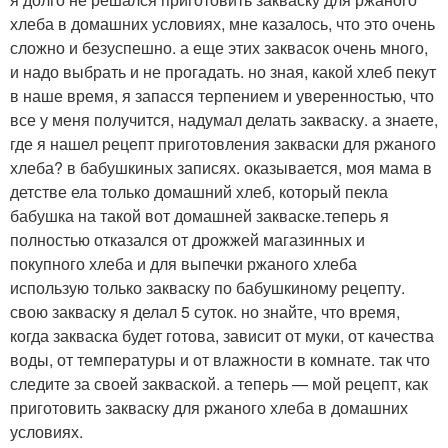
хлеба в домашних условиях, мне казалось, что это очень
сложно и безуспешно. а еще этих заквасок очень много,
и надо выбрать и не прогадать. но зная, какой хлеб пекут
в наше время, я запасся терпением и уверенностью, что
все у меня получится, надумал делать закваску. а знаете,
где я нашел рецепт приготовления закваски для ржаного
хлеба? в бабушкиных записях. оказывается, моя мама в
детстве ела только домашний хлеб, который пекла
бабушка на такой вот домашней закваске.теперь я
полностью отказался от дрожжей магазинных и
покупного хлеба и для выпечки ржаного хлеба
использую только закваску по бабушкиному рецепту.
свою закваску я делал 5 суток. но знайте, что время,
когда закваска будет готова, зависит от муки, от качества
воды, от температуры и от влажности в комнате. так что
следите за своей закваской. а теперь — мой рецепт, как
приготовить закваску для ржаного хлеба в домашних
условиях.