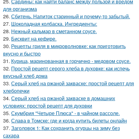
25.
Сардины: как найти баланс между пользой и вредом
для организма
26.
Сбитень. Напиток старинный и почему-то забытый.
27.
Шоколадная колбаска. Ингредиенты:
28.
Нежный кальмар в сметанном соусе.
29.
Бисквит на кефире.
30.
Рецепты гриля в микроволновке: как приготовить
вкусно и быстро
31.
Курица, маринованная в горчично - медовом соусе.
32.
Простой рецепт серого хлеба в духовке: как испечь
вкусный хлеб дома
33.
Серый хлеб на ржаной закваске: простой рецепт для
хлебопечки
34.
Серый хлеб на ржаной закваске в домашних
условиях: простой рецепт для духовки
35.
Скумбрия "Четыре Плюса" - в чайном рассоле.
36.
Слава в Томске: где и когда купить билеты онлайн
37.
Заголовок 1: Как сохранить огурцы на зиму без
сахара