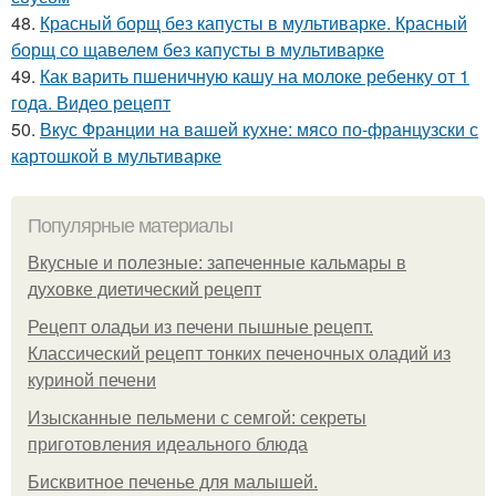
48.
Красный борщ без капусты в мультиварке. Красный
борщ со щавелем без капусты в мультиварке
49.
Как варить пшеничную кашу на молоке ребенку от 1
года. Видео рецепт
50.
Вкус Франции на вашей кухне: мясо по-французски с
картошкой в мультиварке
Популярные материалы
Вкусные и полезные: запеченные кальмары в
духовке диетический рецепт
Рецепт оладьи из печени пышные рецепт.
Классический рецепт тонких печеночных оладий из
куриной печени
Изысканные пельмени с семгой: секреты
приготовления идеального блюда
Бисквитное печенье для малышей.