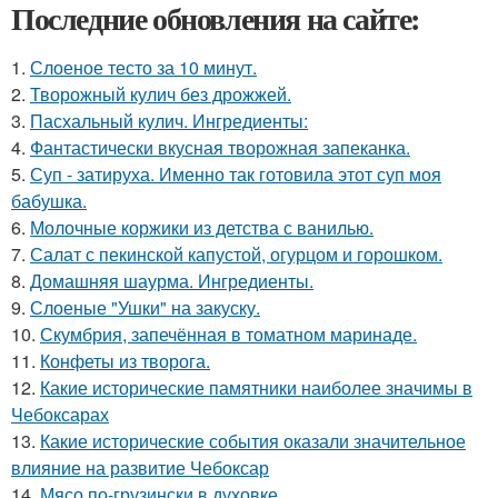
Последние обновления на сайте:
1.
Слоеное тесто за 10 минут.
2.
Творожный кулич без дрожжей.
3.
Пасхальный кулич. Ингредиенты:
4.
Фантастически вкусная творожная запеканка.
5.
Суп - затируха. Именно так готовила этот суп моя
бабушка.
6.
Молочные коржики из детства с ванилью.
7.
Салат с пекинской капустой, огурцом и горошком.
8.
Домашняя шаурма. Ингредиенты.
9.
Слоеные "Ушки" на закуску.
10.
Скумбрия, запечённая в томатном маринаде.
11.
Конфеты из творога.
12.
Какие исторические памятники наиболее значимы в
Чебоксарах
13.
Какие исторические события оказали значительное
влияние на развитие Чебоксар
14.
Мясо по-грузински в духовке.