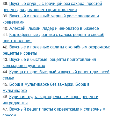
38.
Вкусные огурцы с горчицей без сахара: простой
рецепт для домашнего приготовления
39.
Вкусный и полезный: черный рис с овощами и
креветками
40.
Алексей Глызин: лидер и инноватор в бизнесе
41.
Картофельные драники с салом: рецепт и способ
приготовления
42.
Вкусные и полезные салаты с копчёным окорочком:
рецепты и советы
43.
Вкусные и быстрые: рецепты приготовления
кальмаров в духовках
44.
Курица с пюре: быстрый и вкусный рецепт для всей
семьи
45.
Борщ в мультиварке без зажарки. Борщ в
мультиварке
46.
Куриная грудка картофельным пюре: рецепт и
ингредиенты
47.
Вкусный рецепт пасты с креветками и сливочным
соусом