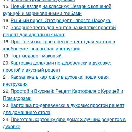
15.
Новый взгляд на классику: Цезарь с копченой
курицей и маринованными грибами
16.
Рыбный пирог. Этот рецепт - просто Находка.
17.
Заварное тесто для мантов на кипятке: простой
рецепт для идеальных мант
18.
Простое и быстрое пресное тесто для мантов в
хлебопечке: пошаговая инструкция
19.
Торт медово - маковый.
20.
Картошка дольками по-деревенски в духовке:
простой и вкусный рецепт
21.
Как запекать картошку в духовке: пошаговая
инструкция
22.
Простой и Вкусный: Рецепт Картофеля с Курицей и
Помидорами
23.
Картошка по-деревенски в духовке: простой рецепт
для домашнего стола
24.
Приготовь картошку фри дома: 8 лучших рецептов в
духовке