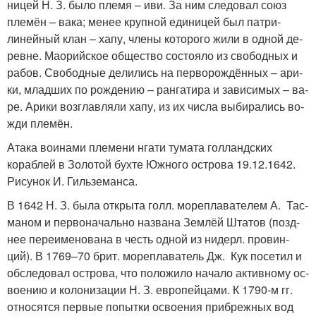
ни­цей Н. З. бы­ло пле­мя – иви. За ним сле­до­вал со­юз
пле­мён – ва­ка; ме­нее круп­ной еди­ни­цей бы­л пат­ри­
линейный клан – ха­пу, чле­ны ко­то­рого жи­ли в од­ной де­
рев­не. Мао­рий­ское об­ще­ст­во со­стоя­ло из сво­бод­ных и
ра­бов. Сво­бод­ные де­ли­лись на пер­во­ро­ж­дён­ных – ари­
ки, млад­ших по ро­ж­де­нию – ран­га­ти­ра и за­ви­си­мых – ва­
ре. Ари­ки воз­глав­ля­ли ха­пу, из их чис­ла вы­би­ра­лись во­
ж­ди пле­мён.
Атака воинами племени нгати тумата голландских
кораблей в Золотой бухте Южного острова 19.12.1642.
Рисунок И. Гильземанса.
В 1642 Н. З. бы­ла от­кры­та голл. мо­ре­пла­ва­те­лем А. Тас­
ма­ном и пер­во­на­чаль­но на­зва­на Зем­лёй Шта­тов (позд­
нее пе­ре­име­но­ва­на в честь од­ной из ни­дерл. про­вин­
ций). В 1769–70 брит. мо­ре­пла­ва­тель Дж. Кук по­се­тил и
об­сле­до­вал ост­ро­ва, что по­ло­жи­ло на­ча­ло ак­тив­но­му ос­
вое­нию и ко­ло­ни­за­ции Н. З. ев­ро­пей­ца­ми. К 1790-м гг.
от­но­сят­ся пер­вые по­пыт­ки ос­вое­ния при­бреж­ных вод