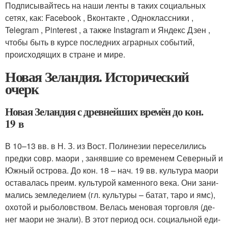
Подписывайтесь на наши ленты в таких социальных
сетях, как: Facebook , Вконтакте , Одноклассники ,
Telegram , Pinterest , а также Instagram и Яндекс Дзен ,
чтобы быть в курсе последних аграрных событий,
происходящих в стране и мире.
Новая Зеландия. Исторический
очерк
Новая Зеландия с древнейших времён до кон.
19 в
В 10–13 вв. в Н. З. из Вост. По­ли­не­зии пе­ре­се­ли­лись
пред­ки совр. мао­ри , за­няв­шие со вре­ме­нем Се­вер­ный и
Юж­ный ост­ро­ва. До кон. 18 – нач. 19 вв. куль­ту­ра мао­ри
ос­та­ва­лась пре­им. куль­ту­рой ка­мен­но­го ве­ка. Они за­ни­
ма­лись зем­ле­де­ли­ем (гл. куль­ту­ры – ба­тат, та­ро и ямс),
охо­той и ры­бо­лов­ст­вом. Ве­лась ме­но­вая тор­гов­ля (де­
нег мао­ри не зна­ли). В этот пе­ри­од осн. со­ци­аль­ной еди­