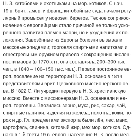
Н. З. ки­то­боя­ми и охот­ни­ка­ми на мор. ко­ти­ков. С нач.
19 в. брит., амер. и франц. ки­то­бой­ные су­да на­ча­ли ре­гу­
ляр­ный про­мы­сел у но­во­зел. бе­ре­гов. Тес­ное со­при­кос­
но­ве­ние с ев­ро­пей­ца­ми ста­ло причи­ной не толь­ко ус­ко­
рен­но­го раз­ви­тия пле­мён мао­ри, но и ухуд­ше­ния их по­
ло­же­ния. За­ве­зён­ные из Ев­ро­пы бо­лез­ни вы­зы­ва­ли
мас­со­вые эпи­де­мии; тор­гов­ля спирт­ны­ми на­пит­ка­ми и
ог­не­стрель­ным ору­жи­ем при­ве­ла к со­кра­ще­нию чис­лен­
но­сти мао­ри (в 1770-х гг. она со­став­ля­ла 200–300 тыс.
чел., в 1840 – 100–150 тыс. чел.). Пер­вое по­сто­ян­ное ев­
роп. по­се­ле­ние на тер­ри­то­рии Н. З. ос­но­ва­но в 1814
пред­ста­ви­те­ля­ми брит. Цер­ков­но­го мис­сио­нер­ско­го об-
ва. В 1822 С. Ли уч­ре­дил пер­вую в Н. З. хри­сти­ан­скую
мис­сию. Вме­сте с мис­сио­не­ра­ми Н. З. ос­ваи­ва­ли и ев­
роп. тор­гов­цы. Вво­зи­лись зер­но, му­ка, рис, са­хар, чай,
спирт­ные на­пит­ки, из­де­лия из же­ле­за, по­лот­на, ко­жи, по­
рох и др. Гл. пред­ме­та­ми экс­пор­та бы­ли лён, лес, ма­ис,
кар­то­фель, сви­ни­на, ки­то­вый жир, мех мор. ко­ти­ков. Од­
на­ко в 1-й тре­ти 19 в. ев­роп. на­се­ле­ние Н. З. рос­ло мед­