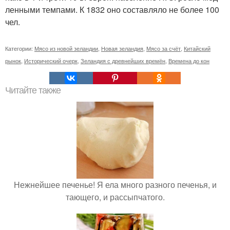
лен­ны­ми тем­пами. К 1832 оно со­став­ля­ло не бо­лее 100
чел.
Категории:
Мясо из новой зеландии
,
Новая зеландия
,
Мясо за счёт
,
Китайский
рынок
,
Исторический очерк
,
Зеландия с древнейших времён
,
Времена до кон
Читайте также
Нежнейшее печенье! Я ела много разного печенья, и
тающего, и рассыпчатого.