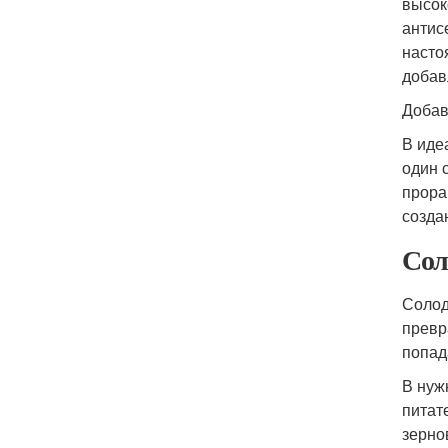
высок
антис
насто
добав
Добав
В иде
один 
прора
созда
Сол
Солод
превр
попад
В нуж
питат
зерно