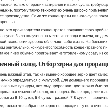
чаются только операции затирания и варки сусла, требующ
оемкие, поэтому такую технологию очень широко применяю
сс производства. Сами же концентраты пивного сусла получ
аренных.
но, что производители концентратов получают свою прибыль
бы сусло было получено на месте из солода и хмеля, но до
акой технологии здорово облегчают себе жизнь. На больши
ом рентабельно, конкурентоспособность концентратного пив
 такое пиво обычно проигрывает изготовленному сразу из со
енный солод. Отбор зерна для прора
чень важный этап, так как именно хорошее зерно даёт каче
, нужно определиться с культурой. Для домашнего проращ
олозерные культуры, поэтому прорастают достаточно быстро
щивается ячменный солод, но процесс более продолжитель
ется за 9-10 суток, 5-6 суток – ржаной, 7-8 суток – пшеничн
е, только что собранное зерно не подходит – у него очень 