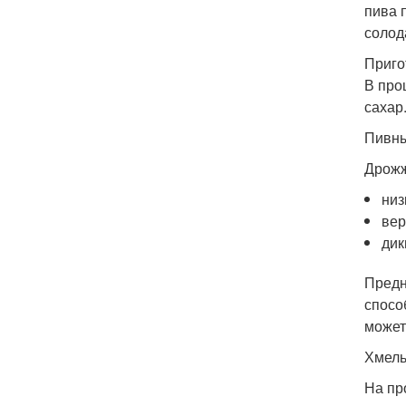
пива 
солод
Приго
В про
сахар
Пивн
Дрожж
низ
вер
дик
Предн
спосо
может
Хмел
На пр