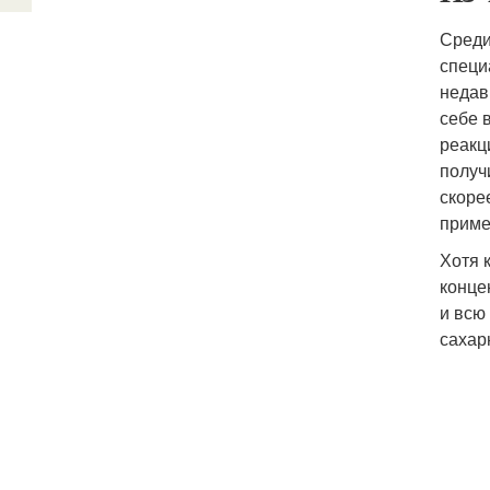
Среди
специ
недав
себе 
реакц
получ
скоре
приме
Хотя 
конце
и всю
сахар