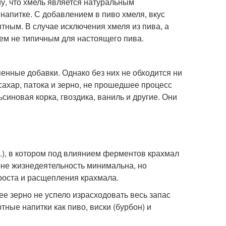
у, что хмель является натуральным
напитке. С добавлением в пиво хмеля, вкус
ным. В случае исключения хмеля из пива, а
сем не типичным для настоящего пива.
енные добавки. Однако без них не обходится ни
ахар, патока и зерно, не прошедшее процесс
иновая корка, гвоздика, ваниль и другие. Они
д.), в котором под влиянием ферментов крахмал
рне жизнедеятельность минимальна, но
роста и расщепления крахмала.
е зерно не успело израсходовать весь запас
ные напитки как пиво, виски (бурбон) и