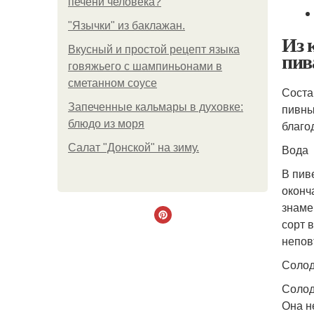
печени человека?
"Язычки" из баклажан.
Из 
Вкусный и простой рецепт языка
пив
говяжьего с шампиньонами в
сметанном соусе
Соста
Запеченные кальмары в духовке:
пивны
блюдо из моря
благо
Салат "Донской" на зиму.
Вода
В пив
оконч
знаме
сорт 
непов
Соло
Солод
Она н