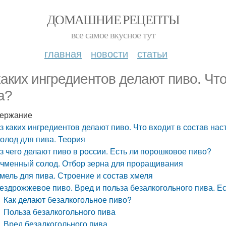
ДОМАШНИЕ РЕЦЕПТЫ
все самое вкусное тут
главная
новости
статьи
каких ингредиентов делают пиво. Что
а?
ержание
з каких ингредиентов делают пиво. Что входит в состав на
олод для пива. Теория
з чего делают пиво в россии. Есть ли порошковое пиво?
чменный солод. Отбор зерна для проращивания
мель для пива. Строение и состав хмеля
ездрожжевое пиво. Вред и польза безалкогольного пива. Ес
Как делают безалкогольное пиво?
Польза безалкогольного пива
Вред безалкогольного пива