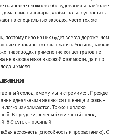
ие наиболее сложного оборудования и наиболее
т домашние пивовары, чтобы сильно упростить
ают на специальных заводах, часто тех же
, поэтому пиво из них будет всегда дороже, чем
машние пивовары готовы платить больше, так как
х же пивзаводах применение концентратов не
а не высока из-за высокой стоимости, да и по
лода и хмеля.
щивания
ственный солод, к чему мы и стремимся. Прежде
ивания идеальными являются пшеница и рожь –
 и легко измельчаются. Также неплохо
ный. В среднем, зеленый ячменный солод
ый, 8-9 суток – овсяный.
слабая всхожесть (способность к прорастанию). С