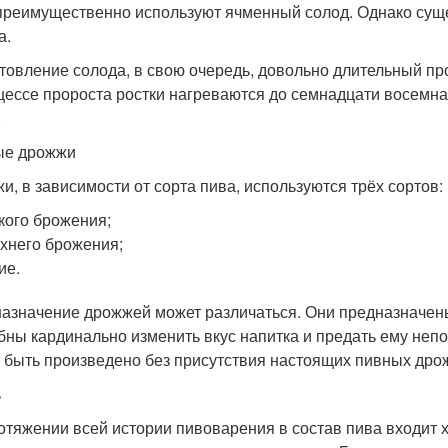
преимущественно используют ячменный солод. Однако суще
а.
товление солода, в свою очередь, довольно длительный пр
цессе пророста ростки нагреваются до семнадцати восемна
.
ые дрожжи
и, в зависимости от сорта пива, используются трёх сортов:
кого брожения;
хнего брожения;
ие.
азначение дрожжей может различаться. Они предназначены 
бны кардинально изменить вкус напитка и предать ему неп
 быть произведено без присутствия настоящих пивных дро
ь
отяжении всей истории пивоварения в состав пива входит 