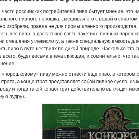
 части российских потребителей пива бытует мнение, что н
ального пивного порошка, смешивая его с водой и спиртом.
но изобрели, правда не для промышленного производства, а
весь вес пива, а достаточно взять пакетик с пивным порош
ии смешения углекислоту, а также специальную емкость дл
ить пиво в путешествиях по дикой природе. Насколько эта с
е всего, будет весьма впечатляющая, и сомнительно, что т
нение.
к «порошковому» пиву можно отнести еще пиво, в котором 
нтрата, а концентрат представляет собой пивное сусло, из 
 воду и тогда такой концентрат действительно выглядит име
ную пудру).