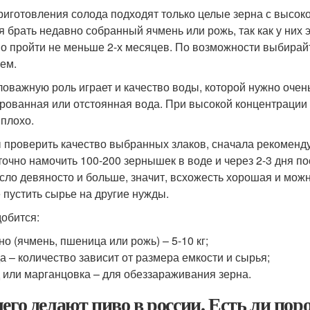
риготовления солода подходят только целые зерна с высоко
я брать недавно собранный ячмень или рожь, так как у них 
о пройти не меньше 2-х месяцев. По возможности выбирайте
ем.
оважную роль играет и качество воды, которой нужно очень
рованная или отстоянная вода. При высокой концентрации
 плохо.
 проверить качество выбранных злаков, сначала рекоменду
точно намочить 100-200 зернышек в воде и через 2-3 дня пос
сло девяносто и больше, значит, всхожесть хорошая и мож
 пустить сырье на другие нужды.
обится:
но (ячмень, пшеница или рожь) – 5-10 кг;
а – количество зависит от размера емкости и сырья;
 или марганцовка – для обеззараживания зерна.
чего делают пиво в россии. Есть ли по