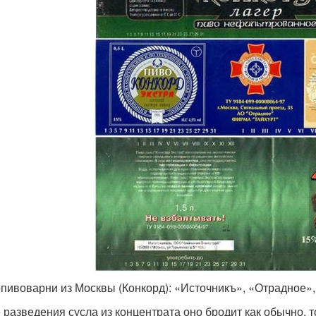
пивоварни из Москвы (Конкорд): «Источникъ», «Отрадное»
 разведения сусла из концентрата оно бродит как обычно, т