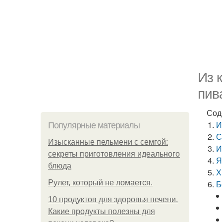
Из 
пив
Сод
И
Популярные материалы
С
Изысканные пельмени с семгой:
И
секреты приготовления идеального
Я
блюда
Х
Рулет, который не ломается.
Б
10 продуктов для здоровья печени.
Какие продукты полезны для