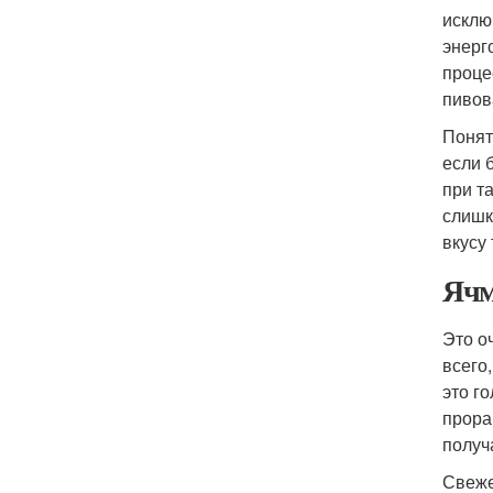
исклю
энерг
проце
пивов
Понят
если 
при т
слишк
вкусу
Ячм
Это о
всего
это г
прора
получа
Свеже