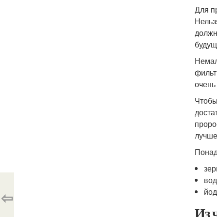
Для п
Нельз
должн
будущ
Немал
фильт
очень
Чтобы
доста
проро
лучше
Понад
зер
вод
йод
⇦
Из 