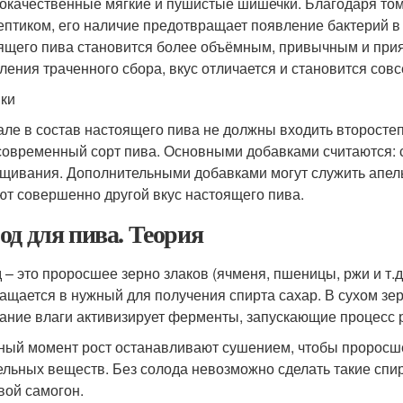
окачественные мягкие и пушистые шишечки. Благодаря том
ептиком, его наличие предотвращает появление бактерий в 
ящего пива становится более объёмным, привычным и прият
ления траченного сбора, вкус отличается и становится сов
ки
але в состав настоящего пива не должны входить второстеп
современный сорт пива. Основными добавками считаются: с
щивания. Дополнительными добавками могут служить апельс
ют совершенно другой вкус настоящего пива.
од для пива. Теория
 – это проросшее зерно злаков (ячменя, пшеницы, ржи и т.
ащается в нужный для получения спирта сахар. В сухом зе
ание влаги активизирует ферменты, запускающие процесс 
ный момент рост останавливают сушением, чтобы проросше
ельных веществ. Без солода невозможно сделать такие спирт
вой самогон.