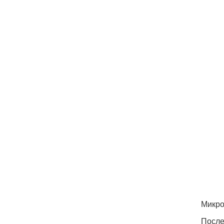
Микро
После