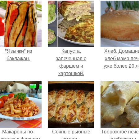
"Язычки" из
Капуста,
Хлеб. Домашн
баклажан.
запеченная с
хлеб мама печ
фаршем и
уже более 20 л
картошкой.
Макароны по-
Сочные рыбные
Творожное пече
лотски с фаршем
котлеты.
с яблоками.