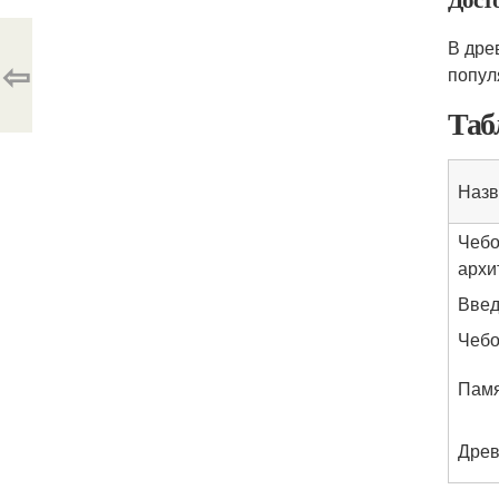
В дре
⇦
попул
Таб
Назв
Чебо
архи
Введ
Чебо
Памя
Древ