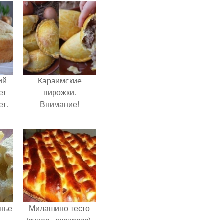
ий
Караимские
ет
пирожки.
ет.
Внимание!
нье
Милашино тесто
(супер - экспресс).