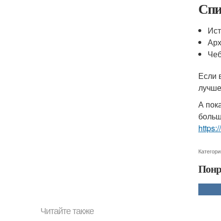
Спи
Ист
Арх
Чеб
Если 
лучше
А пок
больш
https
Категори
Понр
Читайте также