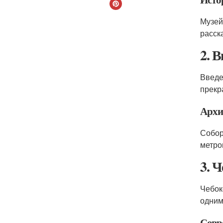
Музей
расск
2. 
Введе
прекр
Архи
Собор
метро
3. 
Чебок
одним
Совр