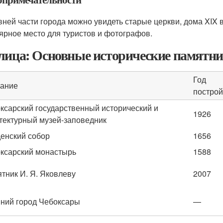
вней части города можно увидеть старые церкви, дома XIX в
ярное место для туристов и фотографов.
лица: Основные исторические памятни
Год
ание
построй
ксарский государственный исторический и
1926
тектурный музей-заповедник
енский собор
1656
ксарский монастырь
1588
тник И. Я. Яковлеву
2007
ний город Чебоксары
—