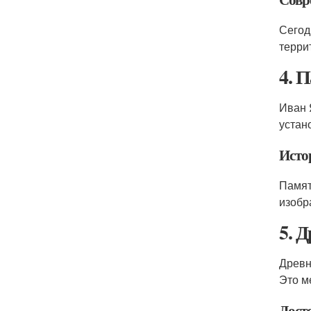
Сегод
терри
4. 
Иван 
устан
Исто
Памят
изобр
5. 
Древн
Это м
Дост