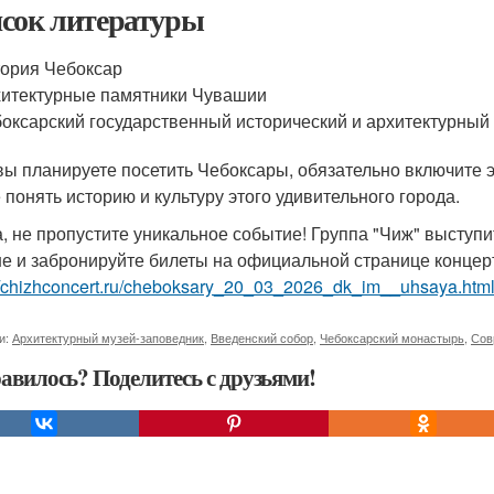
сок литературы
ория Чебоксар
итектурные памятники Чувашии
оксарский государственный исторический и архитектурный
вы планируете посетить Чебоксары, обязательно включите э
 понять историю и культуру этого удивительного города.
а, не пропустите уникальное событие! Группа "Чиж" выступи
е и забронируйте билеты на официальной странице концер
://chizhconcert.ru/cheboksary_20_03_2026_dk_im__uhsaya.htm
и:
Архитектурный музей-заповедник
,
Введенский собор
,
Чебоксарский монастырь
,
Сов
авилось? Поделитесь с друзьями!