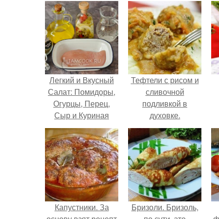
Легкий и Вкусный
Тефтели с рисом и
Салат: Помидоры,
сливочной
Огурцы, Перец,
подливкой в
Сыр и Куриная
духовке.
Грудка
Капустники. За
Бризоли. Бризоль,
основу взят рецепт
по сути, это
ф