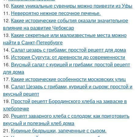
10.
Какие уникальные сувениры можно привезти из Уфы
11.
Невероятно нежное песочное печенье.
12.
Какие исторические события оказали значительное
влияние на развитие Чебоксар
13.
Какие секретные или малоизвестные места можно
найти в Санкт-Петербурге
14.
Салат цезарь с грибами: простой рецепт для дома
15.
История Сургута: от древности до современности
16.
Вкусный салат с курицей и грибами: простой рецепт
для дома
17.
Какие исторические особенности московских улиц
18.
Салат Цезарь с грибами, курицей и сыром: простой и
вкусный рецепт
19.
Простой рецепт Бородинского хлеба на закваске в
хлебопечке
20.
Рецепт заварного хлеба с солодом: как приготовить
вкусный и полезный хлеб дома
21.
Куриные бедрышки, запеченные с сыром.