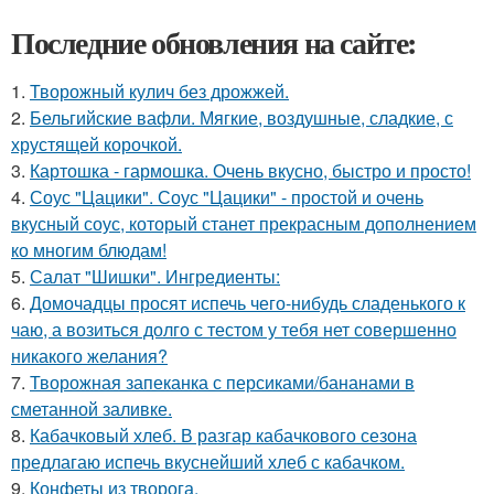
Последние обновления на сайте:
1.
Творожный кулич без дрожжей.
2.
Бельгийские вафли. Мягкие, воздушные, сладкие, с
хрустящей корочкой.
3.
Картошка - гармошка. Очень вкусно, быстро и просто!
4.
Соус "Цацики". Соус "Цацики" - простой и очень
вкусный соус, который станет прекрасным дополнением
ко многим блюдам!
5.
Салат "Шишки". Ингредиенты:
6.
Домочадцы просят испечь чего-нибудь сладенького к
чаю, а возиться долго с тестом у тебя нет совершенно
никакого желания?
7.
Творожная запеканка с персиками/бананами в
сметанной заливке.
8.
Кабачковый хлеб. В разгар кабачкового сезона
предлагаю испечь вкуснейший хлеб с кабачком.
9.
Конфеты из творога.