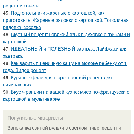
рецепт и советы
45.
Подтопольники жареные с картошкой, как
приготовить. Жареные рядовки с картошкой. Тополиная
рядовка: засолка
46.
Вкусный рецепт: Говяжий язык в духовке с грибами и
картошкой
47.
ИДЕАЛЬНЫЙ и ПОЛЕЗНЫЙ завтрак. Лайфхаки для
завтрака
48.
Как варить пшеничную кашу на молоке ребенку от 1
года. Видео рецепт
49.
Куриные филе для пюре: простой рецепт для
начинающих
50.
Вкус Франции на вашей кухне: мясо по-французски с
картошкой в мультиварке
Популярные материалы
Запеканка свиной рульки в светлом пиве: рецепт и