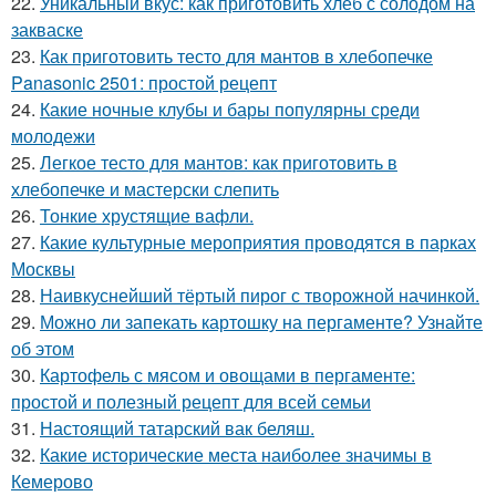
22.
Уникальный вкус: как приготовить хлеб с солодом на
закваске
23.
Как приготовить тесто для мантов в хлебопечке
Panasonic 2501: простой рецепт
24.
Какие ночные клубы и бары популярны среди
молодежи
25.
Легкое тесто для мантов: как приготовить в
хлебопечке и мастерски слепить
26.
Тонкие хрустящие вафли.
27.
Какие культурные мероприятия проводятся в парках
Москвы
28.
Наивкуснейший тёртый пирог с творожной начинкой.
29.
Можно ли запекать картошку на пергаменте? Узнайте
об этом
30.
Картофель с мясом и овощами в пергаменте:
простой и полезный рецепт для всей семьи
31.
Настоящий татарский вак беляш.
32.
Какие исторические места наиболее значимы в
Кемерово