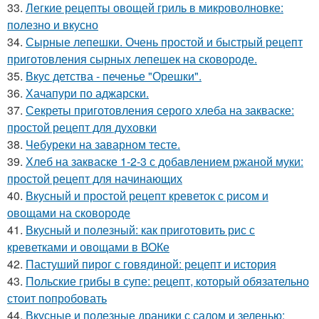
33.
Легкие рецепты овощей гриль в микроволновке:
полезно и вкусно
34.
Сырные лепешки. Очень простой и быстрый рецепт
приготовления сырных лепешек на сковороде.
35.
Вкус детства - печенье "Орешки".
36.
Хачапури по аджарски.
37.
Секреты приготовления серого хлеба на закваске:
простой рецепт для духовки
38.
Чебуреки на заварном тесте.
39.
Хлеб на закваске 1-2-3 с добавлением ржаной муки:
простой рецепт для начинающих
40.
Вкусный и простой рецепт креветок с рисом и
овощами на сковороде
41.
Вкусный и полезный: как приготовить рис с
креветками и овощами в ВОКе
42.
Пастуший пирог с говядиной: рецепт и история
43.
Польские грибы в супе: рецепт, который обязательно
стоит попробовать
44.
Вкусные и полезные драники с салом и зеленью: