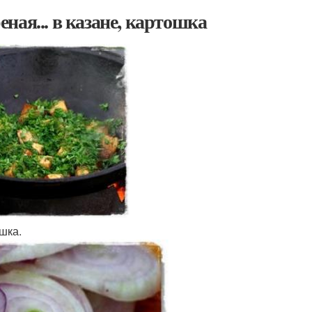
ная... в казане, картошка
шка.