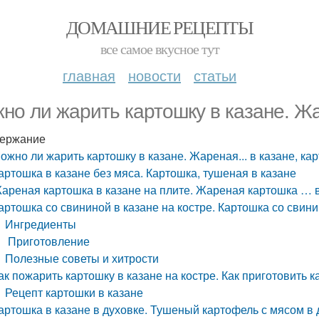
ДОМАШНИЕ РЕЦЕПТЫ
все самое вкусное тут
главная
новости
статьи
но ли жарить картошку в казане. Жар
ержание
ожно ли жарить картошку в казане. Жареная... в казане, ка
артошка в казане без мяса. Картошка, тушеная в казане
ареная картошка в казане на плите. Жареная картошка … в
артошка со свининой в казане на костре. Картошка со свинин
Ингредиенты
Приготовление
Полезные советы и хитрости
ак пожарить картошку в казане на костре. Как приготовить к
Рецепт картошки в казане
артошка в казане в духовке. Тушеный картофель с мясом в 