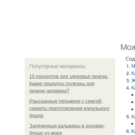
Мож
Сод
М
Популярные материалы
К
10 продуктов для здоровья печени.
Ж
Какие продукты полезны для
К
печени человека?
Изысканные пельмени с семгой:
секреты приготовления идеального
блюда
К
Запеченные кальмары в духовке:
К
блюдо из моря