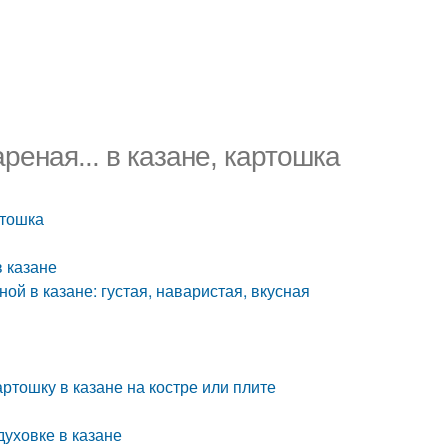
еная... в казане, картошка
ртошка
 казане
ой в казане: густая, наваристая, вкусная
артошку в казане на костре или плите
духовке в казане