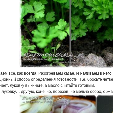
аем всё, как всегда. Разогреваем казан. И наливаем в него
ционный способ определения готовности. Т.е. бросьте четве
неет, луковку выкиньте, а масло считайте готовым.
 луковку… другую, конечно, порезав, не мельча особо, обжар