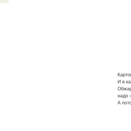
Карто
И в к
Обжар
надо 
А пот