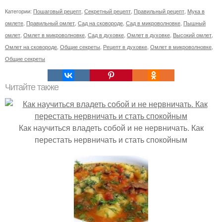
Категории:
Пошаговый рецепт
,
Секретный рецепт
,
Правильный рецепт
,
Мука в
омлете
,
Правильный омлет
,
Сад на сковороде
,
Сад в микроволновке
,
Пышный
омлет
,
Омлет в микроволновке
,
Сад в духовке
,
Омлет в духовке
,
Высокий омлет
,
Омлет на сковороде
,
Общие секреты
,
Рецепт в духовке
,
Омлет в микроволновке
,
Общие секреты
Читайте также
Как научиться владеть собой и не нервничать. Как
перестать нервничать и стать спокойным