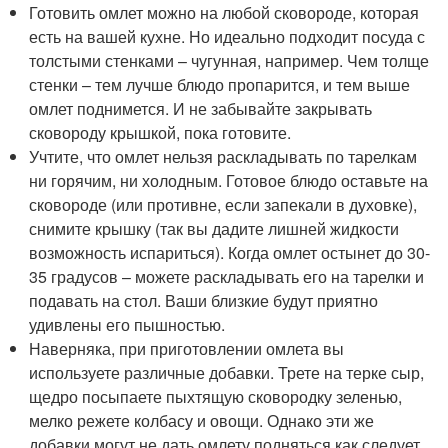
Готовить омлет можно на любой сковороде, которая
есть на вашей кухне. Но идеально подходит посуда с
толстыми стенками – чугунная, например. Чем толще
стенки – тем лучше блюдо пропарится, и тем выше
омлет поднимется. И не забывайте закрывать
сковороду крышкой, пока готовите.
Учтите, что омлет нельзя раскладывать по тарелкам
ни горячим, ни холодным. Готовое блюдо оставьте на
сковороде (или противне, если запекали в духовке),
снимите крышку (так вы дадите лишней жидкости
возможность испариться). Когда омлет остынет до 30-
35 градусов – можете раскладывать его на тарелки и
подавать на стол. Ваши близкие будут приятно
удивлены его пышностью.
Наверняка, при приготовлении омлета вы
используете различные добавки. Трете на терке сыр,
щедро посыпаете пыхтящую сковородку зеленью,
мелко режете колбасу и овощи. Однако эти же
добавки могут не дать омлету подняться как следует.