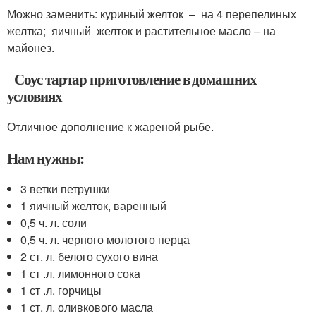
Можно заменить: куриный желток – на 4 перепелиных
желтка; яичный желток и растительное масло – на
майонез.
Соус тартар приготовление в домашних
условиях
Отличное дополнение к жареной рыбе.
Нам нужны:
3 ветки петрушки
1 яичный желток, варенный
0,5 ч. л. соли
0,5 ч. л. черного молотого перца
2 ст. л. белого сухого вина
1 ст .л. лимонного сока
1 ст .л. горчицы
1 ст. л. оливкового масла