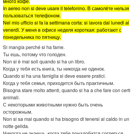
много кофе.
In aereo non si deve usare il telefonino.
В самолёте нельзя
пользоваться телефоном.
Nel mio ufficio si fa la settimana corta: si lavora dal lunedì al
venerdì.
У меня в офисе неделя короткая: работают с
понедельника по пятницу.
Si mangia perché si ha fame.
Ты ешь, потому что голоден.
Non si è mai soli quando si ha un libro.
Когда у тебя есть книга, ты никогда не одинок.
Quando si ha una famiglia si deve essere pratici.
Когда у тебя семья, приходится быть практичным.
Bisogna stare molto attenti, quando si ha a che fare con certi
animali.
С некоторыми животными нужно быть очень
осторожным.
Non si sa mai quando si ha bisogno di tenersi al caldo in un
notte gelida.
Никогда не знаешь, когда тебе понадобится согреться