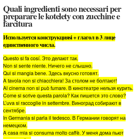
Quali ingredienti sono necessari per
preparare le kotelety con zucchine e
farcitura
Используется конструкция
si + глагол в 3 лице
единственного числа
.
Questo si fa cosí.
Это делают так.
Non si sente niente.
Ничего не слышно.
Qui si mangia bene.
Здесь вкусно готовят.
A tavola non si chiacchiera!
За столом не болтают!
Al cinema non si può fumare.
В кинотеатре нельзя курить.
Come si scrive questa parola?
Как пишется это слово?
L’uva si raccoglie in settembre.
Виноград собирают в
сентябре.
In Germania si parla il tedesco.
В Германии говорят на
немецком.
A casa mia si consuma molto caffè.
У меня дома пьют