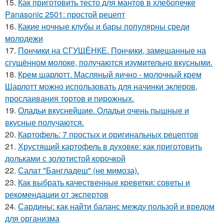
15.
Как приготовить тесто для мантов в хлебопечке
Panasonic 2501: простой рецепт
16.
Какие ночные клубы и бары популярны среди
молодежи
17.
Пончики на СГУЩЁНКЕ. Пончики, замешанные на
сгущённом молоке, получаются изумительно вкусными.
18.
Крем шарлотт. Масляный яично - молочный крем
Шарлотт можно использовать для начинки эклеров,
прослаивания тортов и пирожных.
19.
Оладьи вкуснейшие. Оладьи очень пышные и
вкусные получаются.
20.
Картофель: 7 простых и оригинальных рецептов
21.
Хрустящий картофель в духовке: как приготовить
дольками с золотистой корочкой
22.
Салат "Бангладеш" (не мимоза).
23.
Как выбрать качественные креветки: советы и
рекомендации от экспертов
24.
Сардины: как найти баланс между пользой и вредом
для организма