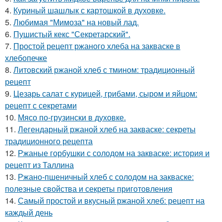
4.
Куриный шашлык с картошкой в духовке.
5.
Любимая "Мимоза" на новый лад.
6.
Пушистый кекс "Секретарский".
7.
Простой рецепт ржаного хлеба на закваске в
хлебопечке
8.
Литовский ржаной хлеб с тмином: традиционный
рецепт
9.
Цезарь салат с курицей, грибами, сыром и яйцом:
рецепт с секретами
10.
Мясо по-грузински в духовке.
11.
Легендарный ржаной хлеб на закваске: секреты
традиционного рецепта
12.
Ржаные горбушки с солодом на закваске: история и
рецепт из Таллина
13.
Ржано-пшеничный хлеб с солодом на закваске:
полезные свойства и секреты приготовления
14.
Самый простой и вкусный ржаной хлеб: рецепт на
каждый день