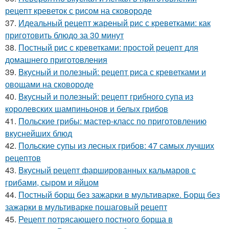
рецепт креветок с рисом на сковороде
37.
Идеальный рецепт жареный рис с креветками: как
приготовить блюдо за 30 минут
38.
Постный рис с креветками: простой рецепт для
домашнего приготовления
39.
Вкусный и полезный: рецепт риса с креветками и
овощами на сковороде
40.
Вкусный и полезный: рецепт грибного супа из
королевских шампиньонов и белых грибов
41.
Польские грибы: мастер-класс по приготовлению
вкуснейших блюд
42.
Польские супы из лесных грибов: 47 самых лучших
рецептов
43.
Вкусный рецепт фаршированных кальмаров с
грибами, сыром и яйцом
44.
Постный борщ без зажарки в мультиварке. Борщ без
зажарки в мультиварке пошаговый рецепт
45.
Рецепт потрясающего постного борща в