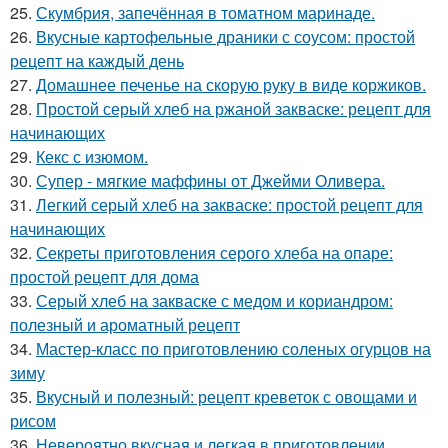
25.
Скумбрия, запечённая в томатном маринаде.
26.
Вкусные картофельные драники с соусом: простой
рецепт на каждый день
27.
Домашнее печенье на скорую руку в виде коржиков.
28.
Простой серый хлеб на ржаной закваске: рецепт для
начинающих
29.
Кекс с изюмом.
30.
Супер - мягкие маффины от Джейми Оливера.
31.
Легкий серый хлеб на закваске: простой рецепт для
начинающих
32.
Секреты приготовления серого хлеба на опаре:
простой рецепт для дома
33.
Серый хлеб на закваске с медом и кориандром:
полезный и ароматный рецепт
34.
Мастер-класс по приготовлению соленых огурцов на
зиму
35.
Вкусный и полезный: рецепт креветок с овощами и
рисом
36.
Невероятно вкусная и легкая в приготовлении