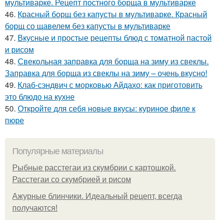
мультиварке. Рецепт постного борща в мультиварке
46.
Красный борщ без капусты в мультиварке. Красный
борщ со щавелем без капусты в мультиварке
47.
Вкусные и простые рецепты блюд с томатной пастой
и рисом
48.
Свекольная заправка для борща на зиму из свеклы.
Заправка для борща из свеклы на зиму – очень вкусно!
49.
Клаб-сэндвич с морковью Айдахо: как приготовить
это блюдо на кухне
50.
Откройте для себя новые вкусы: куриное филе к
пюре
Популярные материалы
Рыбные расстегаи из скумбрии с картошкой.
Расстегаи со скумбрией и рисом
Ажурные блинчики. Идеальный рецепт, всегда
получаются!