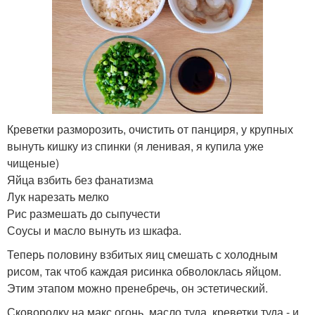
Креветки разморозить, очистить от панциря, у крупных
вынуть кишку из спинки (я ленивая, я купила уже
чищеные)
Яйца взбить без фанатизма
Лук нарезать мелко
Рис размешать до сыпучести
Соусы и масло вынуть из шкафа.
Теперь половину взбитых яиц смешать с холодным
рисом, так чтоб каждая рисинка обволоклась яйцом.
Этим этапом можно пренебречь, он эстетический.
Сковородку на макс огонь, масло туда, креветки туда - и