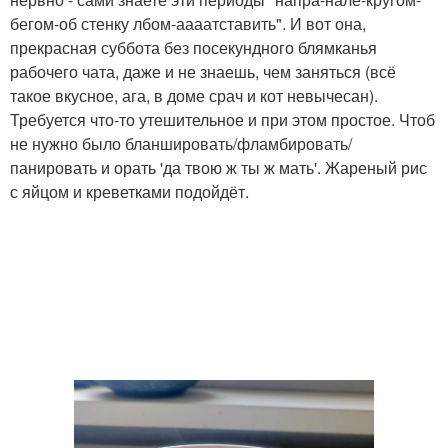
бегом-об стенку лбом-аааатставить". И вот она,
прекрасная суббота без посекундного блямканья
рабочего чата, даже и не знаешь, чем заняться (всё
такое вкусное, ага, в доме срач и кот невычесан).
Требуется что-то утешительное и при этом простое. Чтоб
не нужно было бланшировать/фламбировать/
панировать и орать 'да твою ж ты ж мать'. Жареный рис
с яйцом и креветками подойдёт.