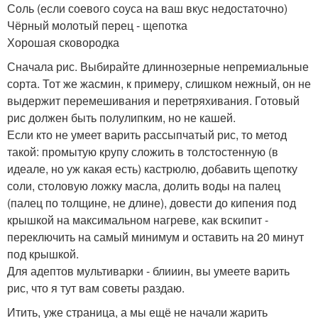
Соль (если соевого соуса на ваш вкус недостаточно)
Чёрный молотый перец - щепотка
Хорошая сковородка
Сначала рис. Выбирайте длиннозерные непремиальные
сорта. Тот же жасмин, к примеру, слишком нежный, он не
выдержит перемешивания и перетряхивания. Готовый
рис должен быть полулипким, но не кашей.
Если кто не умеет варить рассыпчатый рис, то метод
такой: промытую крупу сложить в толстостенную (в
идеале, но уж какая есть) кастрюлю, добавить щепотку
соли, столовую ложку масла, долить воды на палец
(палец по толщине, не длине), довести до кипения под
крышкой на максимальном нагреве, как вскипит -
переключить на самый минимум и оставить на 20 минут
под крышкой.
Для адептов мультиварки - блииин, вы умеете варить
рис, что я тут вам советы раздаю.
Итить, уже страница, а мы ещё не начали жарить