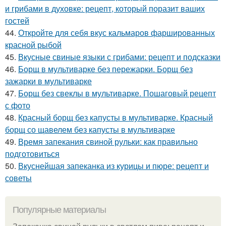
и грибами в духовке: рецепт, который поразит ваших
гостей
44.
Откройте для себя вкус кальмаров фаршированных
красной рыбой
45.
Вкусные свиные языки с грибами: рецепт и подсказки
46.
Борщ в мультиварке без пережарки. Борщ без
зажарки в мультиварке
47.
Борщ без свеклы в мультиварке. Пошаговый рецепт
с фото
48.
Красный борщ без капусты в мультиварке. Красный
борщ со щавелем без капусты в мультиварке
49.
Время запекания свиной рульки: как правильно
подготовиться
50.
Вкуснейшая запеканка из курицы и пюре: рецепт и
советы
Популярные материалы