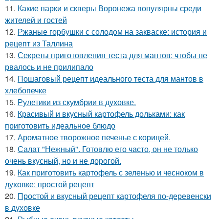
11.
Какие парки и скверы Воронежа популярны среди
жителей и гостей
12.
Ржаные горбушки с солодом на закваске: история и
рецепт из Таллина
13.
Секреты приготовления теста для мантов: чтобы не
рвалось и не прилипало
14.
Пошаговый рецепт идеального теста для мантов в
хлебопечке
15.
Рулетики из скумбрии в духовке.
16.
Красивый и вкусный картофель дольками: как
приготовить идеальное блюдо
17.
Ароматное творожное печенье с корицей.
18.
Салат "Нежный". Готовлю его часто, он не только
очень вкусный, но и не дорогой.
19.
Как приготовить картофель с зеленью и чесноком в
духовке: простой рецепт
20.
Простой и вкусный рецепт картофеля по-деревенски
в духовке