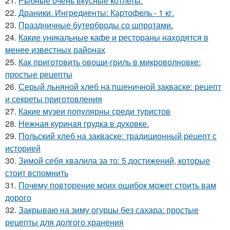
21.
Рыбные очень вкусные котлеты.
22.
Драники. Ингредиенты: Картофель - 1 кг.
23.
Праздничные бутерброды со шпротами.
24.
Какие уникальные кафе и рестораны находятся в
менее известных районах
25.
Как приготовить овощи-гриль в микроволновке:
простые рецепты
26.
Серый льняной хлеб на пшеничной закваске: рецепт
и секреты приготовления
27.
Какие музеи популярны среди туристов
28.
Нежная куриная грудка в духовке.
29.
Польский хлеб на закваске: традиционный рецепт с
историей
30.
Зимой себя хвалила за то: 5 достижений, которые
стоит вспомнить
31.
Почему повторение моих ошибок может стоить вам
дорого
32.
Закрываю на зиму огурцы без сахара: простые
рецепты для долгого хранения