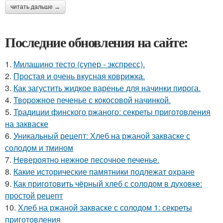
читать дальше →
Последние обновления на сайте:
1.
Милашино тесто (супер - экспресс).
2.
Простая и очень вкусная коврижка.
3.
Как загустить жидкое варенье для начинки пирога.
4.
Твopoжное печенье с кокосовой начинкой.
5.
Традиции финского ржаного: секреты приготовления
на закваске
6.
Уникальный рецепт: Хлеб на ржаной закваске с
солодом и тмином
7.
Невероятно нежное песочное печенье.
8.
Какие исторические памятники подлежат охране
9.
Как приготовить чёрный хлеб с солодом в духовке:
простой рецепт
10.
Хлеб на ржаной закваске с солодом 1: секреты
приготовления