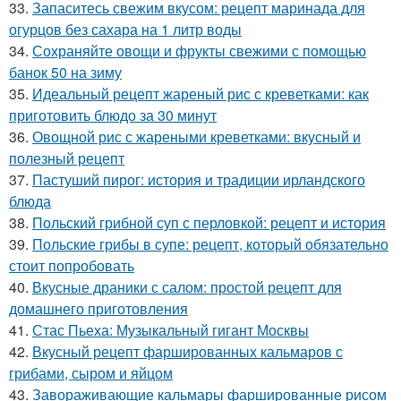
33.
Запаситесь свежим вкусом: рецепт маринада для
огурцов без сахара на 1 литр воды
34.
Сохраняйте овощи и фрукты свежими с помощью
банок 50 на зиму
35.
Идеальный рецепт жареный рис с креветками: как
приготовить блюдо за 30 минут
36.
Овощной рис с жареными креветками: вкусный и
полезный рецепт
37.
Пастуший пирог: история и традиции ирландского
блюда
38.
Польский грибной суп с перловкой: рецепт и история
39.
Польские грибы в супе: рецепт, который обязательно
стоит попробовать
40.
Вкусные драники с салом: простой рецепт для
домашнего приготовления
41.
Стас Пьеха: Музыкальный гигант Москвы
42.
Вкусный рецепт фаршированных кальмаров с
грибами, сыром и яйцом
43.
Завораживающие кальмары фаршированные рисом