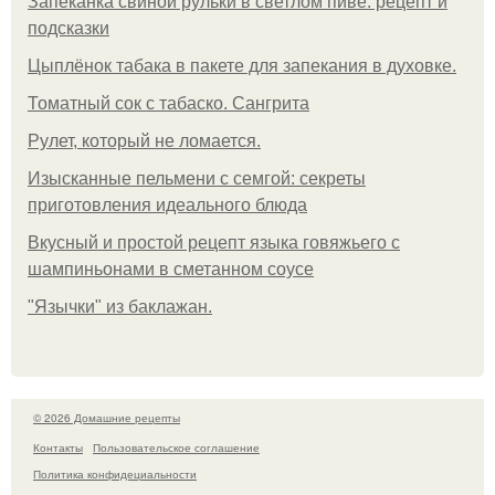
Запеканка свиной рульки в светлом пиве: рецепт и
подсказки
Цыплёнок табака в пакете для запекания в духовке.
Томатный сок с табаско. Сангрита
Рулет, который не ломается.
Изысканные пельмени с семгой: секреты
приготовления идеального блюда
Вкусный и простой рецепт языка говяжьего с
шампиньонами в сметанном соусе
"Язычки" из баклажан.
© 2026 Домашние рецепты
Контакты
Пользовательское соглашение
Политика конфидециальности