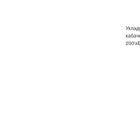
Уклад
кабач
200\x