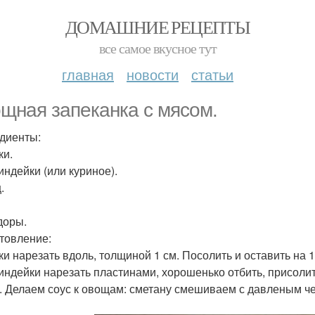
ДОМАШНИЕ РЕЦЕПТЫ
все самое вкусное тут
главная
новости
статьи
щная запеканка с мясом.
диенты:
ки.
индейки (или куриное).
.
доры.
товление:
ки нарезать вдоль, толщиной 1 см. Посолить и оставить на 1
индейки нарезать пластинами, хорошенько отбить, присолит
. Делаем соус к овощам: сметану смешиваем с давленым ч