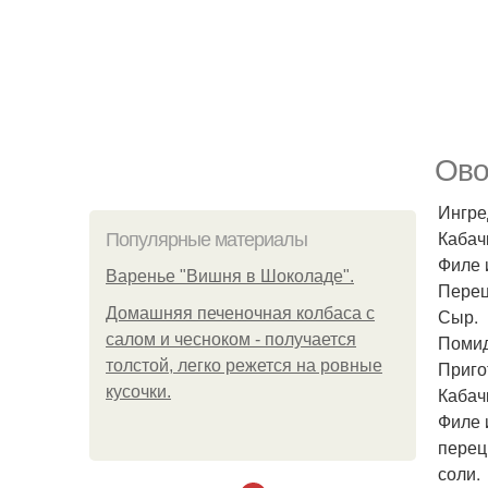
Ово
Ингре
Кабач
Популярные материалы
Филе 
Варенье "Вишня в Шоколаде".
Перец
Домашняя печеночная колбаса с
Сыр.
салом и чесноком - получается
Поми
толстой, легко режется на ровные
Приго
кусочки.
Кабач
Филе 
перец
соли.