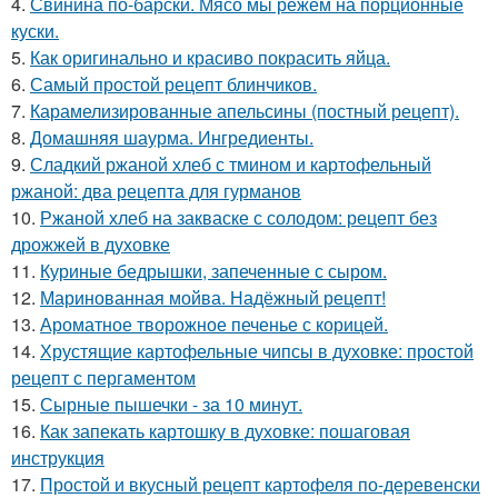
4.
Свинина по-барски. Мясо мы режем на порционные
куски.
5.
Как оригинально и красиво покрасить яйца.
6.
Самый простой рецепт блинчиков.
7.
Карамелизированные апельсины (постный рецепт).
8.
Домашняя шаурма. Ингредиенты.
9.
Сладкий ржаной хлеб с тмином и картофельный
ржаной: два рецепта для гурманов
10.
Ржаной хлеб на закваске с солодом: рецепт без
дрожжей в духовке
11.
Куриные бедрышки, запеченные с сыром.
12.
Маринованная мойва. Надёжный рецепт!
13.
Ароматное творожное печенье с корицей.
14.
Хрустящие картофельные чипсы в духовке: простой
рецепт с пергаментом
15.
Сырные пышечки - за 10 минут.
16.
Как запекать картошку в духовке: пошаговая
инструкция
17.
Простой и вкусный рецепт картофеля по-деревенски