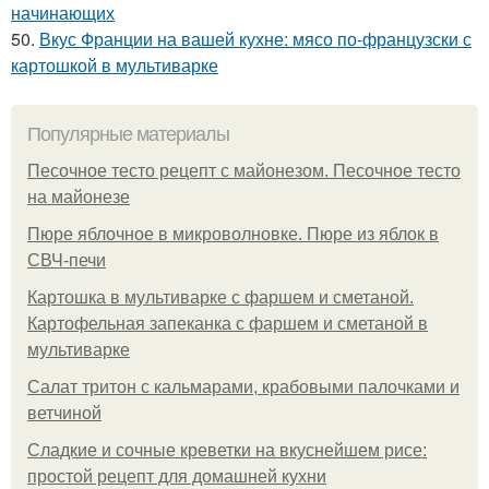
начинающих
50.
Вкус Франции на вашей кухне: мясо по-французски с
картошкой в мультиварке
Популярные материалы
Песочное тесто рецепт с майонезом. Песочное тесто
на майонезе
Пюре яблочное в микроволновке. Пюре из яблок в
СВЧ-печи
Картошка в мультиварке с фаршем и сметаной.
Картофельная запеканка с фаршем и сметаной в
мультиварке
Салат тритон с кальмарами, крабовыми палочками и
ветчиной
Сладкие и сочные креветки на вкуснейшем рисе:
простой рецепт для домашней кухни