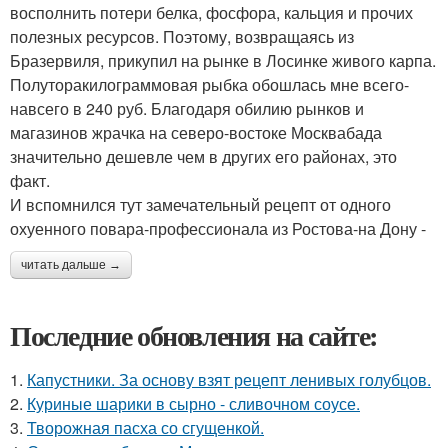
восполнить потери белка, фосфора, кальция и прочих
полезных ресурсов. Поэтому, возвращаясь из
Бразервиля, прикупил на рынке в Лосинке живого карпа.
Полуторакилограммовая рыбка обошлась мне всего-
навсего в 240 руб. Благодаря обилию рынков и
магазинов жрачка на северо-востоке Москвабада
значительно дешевле чем в других его районах, это
факт.
И вспомнился тут замечательный рецепт от одного
охуенного повара-профессионала из Ростова-на Дону -
читать дальше →
Последние обновления на сайте:
1.
Капустники. За основу взят рецепт ленивых голубцов.
2.
Куриные шарики в сырно - сливочном соусе.
3.
Творожная пасха со сгущенкой.