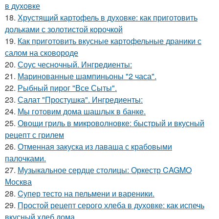
в духовке
18.
Хрустящий картофель в духовке: как приготовить
дольками с золотистой корочкой
19.
Как приготовить вкусные картофельные драники с
салом на сковороде
20.
Соус чесночный. Ингредиенты:
21.
Маринованные шампиньоны "2 часа".
22.
Рыбный пирог "Все Сыты".
23.
Салат "Простушка". Ингредиенты:
24.
Мы готовим дома шашлык в банке.
25.
Овощи гриль в микроволновке: быстрый и вкусный
рецепт с грилем
26.
Отменная закуска из лаваша с крабовыми
палочками.
27.
Музыкальное сердце столицы: Оркестр CAGMO
Москва
28.
Cупер тесто на пельмени и вареники.
29.
Простой рецепт серого хлеба в духовке: как испечь
вкусный хлеб дома