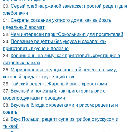
30.
Серый хлеб на ржаной закваске: простой рецепт для
хлебопечки
31.
Секреты создания уютного дома: как выбрать
идеальный аромат
32.
Чем интересен парк "Сокольники" для посетителей
33.
Полезные рецепты без уксуса и сахара: как
приготовить вкусно и полезно
34.
Корнишоны на зиму: как приготовить хрустящие в
литровых банках
35.
Маринованные огурцы: простой рецепт на зиму,
который придаст хрустящий вкус
36.
Тайский рецепт: Жареный рис с креветками
37.
Вкусный и полезный: как приготовить рис с
морепродуктами и овощами
38.
Вкусные блюда с креветками и рисом: рецепты и
советы
39.
Вкус Польши: рецепт супа из грибов с кускусом и
тыквой