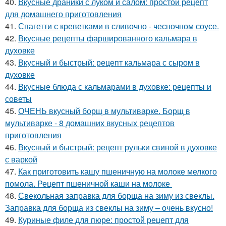
40.
Вкусные драники с луком и салом: простой рецепт
для домашнего приготовления
41.
Спагетти с креветками в сливочно - чесночном соусе.
42.
Вкусные рецепты фаршированного кальмара в
духовке
43.
Вкусный и быстрый: рецепт кальмара с сыром в
духовке
44.
Вкусные блюда с кальмарами в духовке: рецепты и
советы
45.
ОЧЕНЬ вкусный борщ в мультиварке. Борщ в
мультиварке - 8 домашних вкусных рецептов
приготовления
46.
Вкусный и быстрый: рецепт рульки свиной в духовке
с варкой
47.
Как приготовить кашу пшеничную на молоке мелкого
помола. Рецепт пшеничной каши на молоке
48.
Свекольная заправка для борща на зиму из свеклы.
Заправка для борща из свеклы на зиму – очень вкусно!
49.
Куриные филе для пюре: простой рецепт для