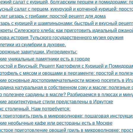
ежий салат с курицей, болгарским перцем и помидорами: п
усный салат с перцем, кукурузой и копченой курицей: прост
лат цезарь с грибами: простой рецепт для дома
зарь с курицей и шампиньонами: быстрый и вкусный рецеп
креты Силезского хлеба: как приготовить идеальный ржаной
кова история Тульского государственного музея оружия
летики из скумбрии в духовке.
орожные завитушки. Ингредиенты:
кие уникальные памятники есть в городе
остой и Вкусный: Рецепт Картофеля с Курицей и Помидора
ртофель с мясом и овощами в пергаменте: простой и полез
кие основные достопримечательности можно посетить в И
рдина натуральная в собственном соку и масле: полезные 
о полезнее сардины в масле? Разбираемся в плюсах и мин
кие архитектурные стили представлены в Иркутске
кс столичный. Нам потребуется:
к приготовить гриль в микроволновке: пошаговая инструкци
кие необычные кафе или рестораны есть в Москве
строе приготовление овощей гриль в микроволновке: прос