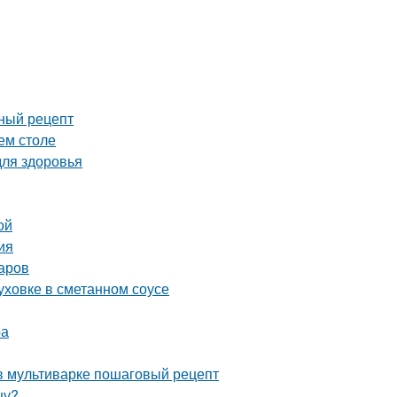
сный рецепт
ем столе
для здоровья
ой
ия
аров
уховке в сметанном соусе
ра
 в мультиварке пошаговый рецепт
цу?