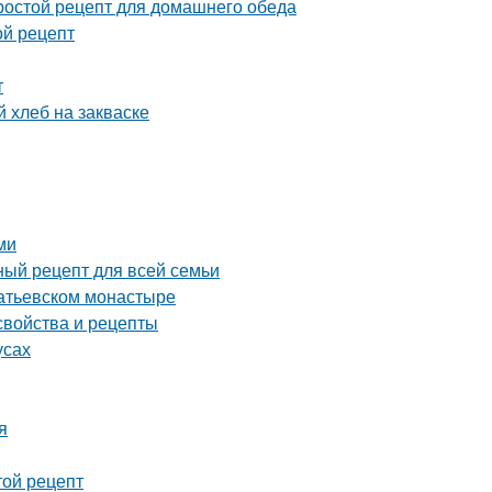
ростой рецепт для домашнего обеда
ой рецепт
т
 хлеб на закваске
ми
ный рецепт для всей семьи
патьевском монастыре
свойства и рецепты
усах
я
той рецепт