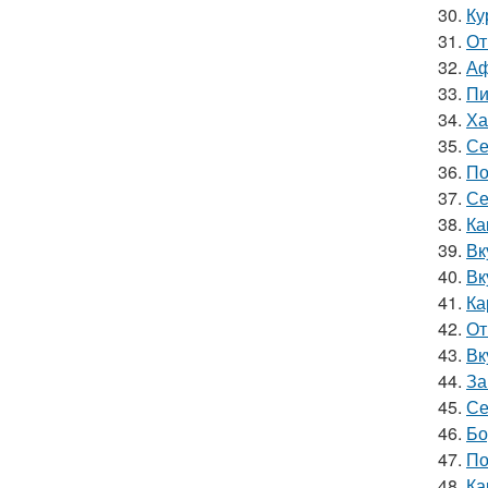
30.
Ку
31.
От
32.
Аф
33.
Пи
34.
Ха
35.
Се
36.
По
37.
Се
38.
Ка
39.
Вк
40.
Вк
41.
Ка
42.
От
43.
Вк
44.
За
45.
Се
46.
Бо
47.
По
48.
Ка