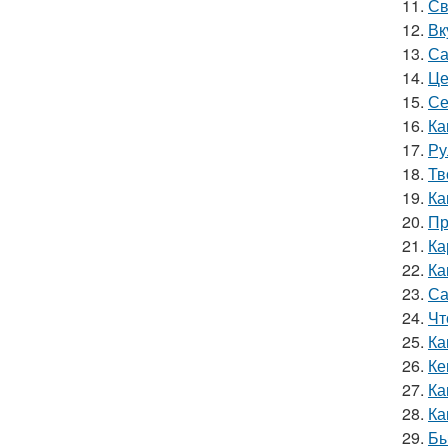
11.
Св
12.
Вк
13.
Са
14.
Це
15.
Се
16.
Ка
17.
Ру
18.
Тв
19.
Ка
20.
Пр
21.
Ка
22.
Ка
23.
Са
24.
Чт
25.
Ка
26.
Ке
27.
Ка
28.
Ка
29.
Бы