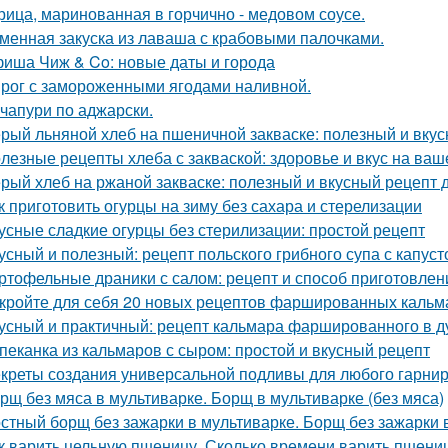
рица, маринованная в горчично - медовом соусе.
менная закуска из лаваша с крабовыми палочками.
иша Чиж & Co: новые даты и города
рог с замороженными ягодами наливной.
чапури по аджарски.
рый льняной хлеб на пшеничной закваске: полезный и вку
лезные рецепты хлеба с закваской: здоровье и вкус на ваш
рый хлеб на ржаной закваске: полезный и вкусный рецепт 
к приготовить огурцы на зиму без сахара и стерелизации
усные сладкие огурцы без стерилизации: простой рецепт
усный и полезный: рецепт польского грибного супа с капуст
ртофельные драники с салом: рецепт и способ приготовлен
кройте для себя 20 новых рецептов фаршированных кальм
усный и практичный: рецепт кальмара фаршированного в д
пеканка из кальмаров с сыром: простой и вкусный рецепт
креты создания универсальной подливы для любого гарни
рщ без мяса в мультиварке. Борщ в мультиварке (без мяса)
стный борщ без зажарки в мультиварке. Борщ без зажарки
к варить цельную пшеницу. Сколько времени варить пшени