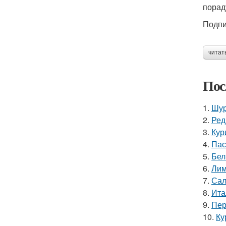
порад
Подпи
читат
Пос
1.
Шур
2.
Ред
3.
Кур
4.
Пас
5.
Бел
6.
Лим
7.
Сал
8.
Ита
9.
Пер
10.
Ку