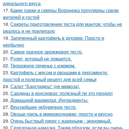
идеального вкуса
17.
Какие парки и скверы Воронежа популярны среди
жителей и гостей
18.
Секреты приготовления теста для мантов: чтобы не
рвалось и не прилипало
19.
Запеченный картофель в духовке: Просто и
необычно
20.
Самое удачное дрожжевое тесто.
21.
Рулет, который не ломается.
22.
Творожное печенье с изюмом.
23.
Картофель с мясом и овощами в пергаменте:
простой и полезный рецепт для всей семьи
24.
Салат "Бангладеш" (не мимоза).
25.
Сардины в консервах: полезный ли это продукт
26.
Домашний мармелад. Ингредиенты:
27.
Вкуснейшее чебуречное тесто.
28.
Овощи гриль в микроволновке: просто и вкусно
29.
Очень быстрый пирог с вареньем - экономный.
30.
Селедочная намазка. Таким образом, если вы очень