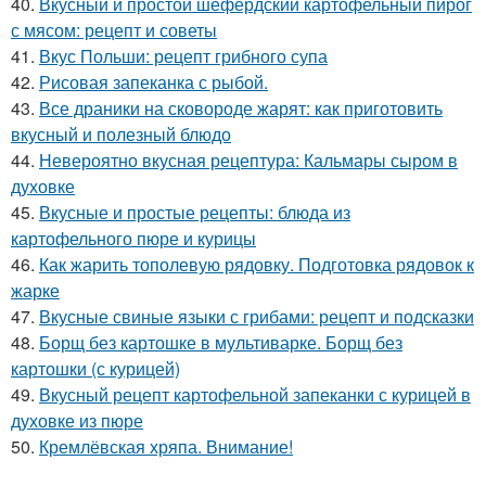
40.
Вкусный и простой шефердский картофельный пирог
с мясом: рецепт и советы
41.
Вкус Польши: рецепт грибного супа
42.
Рисовая запеканка с рыбой.
43.
Все драники на сковороде жарят: как приготовить
вкусный и полезный блюдо
44.
Невероятно вкусная рецептура: Кальмары сыром в
духовке
45.
Вкусные и простые рецепты: блюда из
картофельного пюре и курицы
46.
Как жарить тополевую рядовку. Подготовка рядовок к
жарке
47.
Вкусные свиные языки с грибами: рецепт и подсказки
48.
Борщ без картошке в мультиварке. Борщ без
картошки (с курицей)
49.
Вкусный рецепт картофельной запеканки с курицей в
духовке из пюре
50.
Кремлёвская хряпа. Внимание!