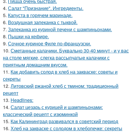
3.
Пицца очень быстрая.
4.
Салат "Признание". Ингредиенты.
5.
Капуста в горячем маринаде.
6.
Воздушная запеканка с тыквой.
7.
Запеканка из куриной печени с шампиньонами.
8.
Пышки на кефире.
9.
Сочное куриное Филе по-французски.
10.
Сметанные калачики. Буквально 30-40 минут - и у вас
на столе мягкие, слегка рассыпчатые калачики с
приятным домашним вкусом.
11.
Как добавить солод в хлеб на закваске: советы и
секреты
12.
Литовский ржаной хлеб с тмином: традиционный
рецепт
13.
Headlines:
14.
Салат цезарь с курицей и шампиньонами:
классический рецепт с изюминкой
15.
Как Калининград развивался в советский период
16.
Хлеб на закваске с солодом в хлебопечке: секреты