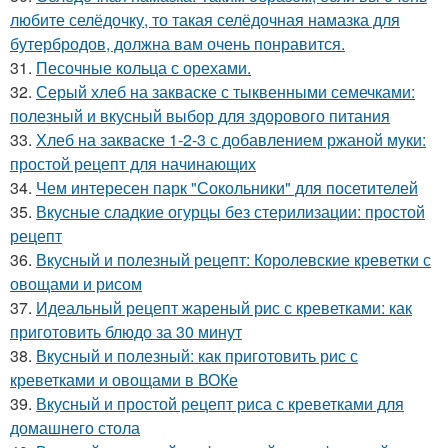
любите селёдочку, то такая селёдочная намазка для
бутербродов, должна вам очень понравится.
31.
Песочные кольца с орехами.
32.
Серый хлеб на закваске с тыквенными семечками:
полезный и вкусный выбор для здорового питания
33.
Хлеб на закваске 1-2-3 с добавлением ржаной муки:
простой рецепт для начинающих
34.
Чем интересен парк "Сокольники" для посетителей
35.
Вкусные сладкие огурцы без стерилизации: простой
рецепт
36.
Вкусный и полезный рецепт: Королевские креветки с
овощами и рисом
37.
Идеальный рецепт жареный рис с креветками: как
приготовить блюдо за 30 минут
38.
Вкусный и полезный: как приготовить рис с
креветками и овощами в ВОКе
39.
Вкусный и простой рецепт риса с креветками для
домашнего стола