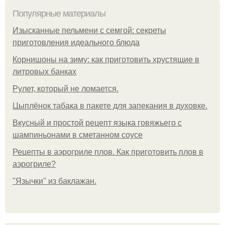
Популярные материалы
Изысканные пельмени с семгой: секреты
приготовления идеального блюда
Корнишоны на зиму: как приготовить хрустящие в
литровых банках
Рулет, который не ломается.
Цыплёнок табака в пакете для запекания в духовке.
Вкусный и простой рецепт языка говяжьего с
шампиньонами в сметанном соусе
Рецепты в аэрогриле плов. Как приготовить плов в
аэрогриле?
"Язычки" из баклажан.