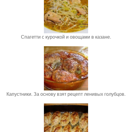
Спагетти с курочкой и овощами в казане.
Капустники. За основу взят рецепт ленивых голубцов.