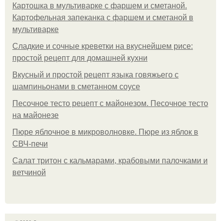
Картошка в мультиварке с фаршем и сметаной.
Картофельная запеканка с фаршем и сметаной в
мультиварке
Сладкие и сочные креветки на вкуснейшем рисе:
простой рецепт для домашней кухни
Вкусный и простой рецепт языка говяжьего с
шампиньонами в сметанном соусе
Песочное тесто рецепт с майонезом. Песочное тесто
на майонезе
Пюре яблочное в микроволновке. Пюре из яблок в
СВЧ-печи
Салат тритон с кальмарами, крабовыми палочками и
ветчиной