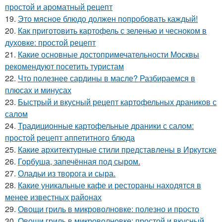
простой и ароматный рецепт
19.
Это мясное блюдо должен попробовать каждый!
20.
Как приготовить картофель с зеленью и чесноком в
духовке: простой рецепт
21.
Какие основные достопримечательности Москвы
рекомендуют посетить туристам
22.
Что полезнее сардины в масле? Разбираемся в
плюсах и минусах
23.
Быстрый и вкусный рецепт картофельных драников с
салом
24.
Традиционные картофельные драники с салом:
простой рецепт аппетитного блюда
25.
Какие архитектурные стили представлены в Иркутске
26.
Горбуша, запечённая под сыром.
27.
Оладьи из творога и сыра.
28.
Какие уникальные кафе и рестораны находятся в
менее известных районах
29.
Овощи гриль в микроволновке: полезно и просто
30.
Овощи гриль в микроволновке: простой и вкусный