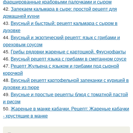
фаршированные крабовыми палочками и сыром
42.
Запекаем кальмара в сыре: простой рецепт для
домашней кухни
43.
Вкусный и быстрый: рецепт кальмара с сыром в
духовке
44.
Вкусный и экзотический рецепт: язык с грибами и
ореховым соусом
45.
Грибы рядовки жареные с картошкой. Фкуснофакты
46.
Вкусный рецепт языка с грибами в сметанном соусе
47.
Рецепт Жульена с языком и грибами под сырной
корочкой
48.
Вкусный рецепт картофельной запеканки с курицей в
духовке из пюре
49.
Вкусные и простые рецепты блюд с томатной пастой
и рисом
50.
Жареные в манке кабачки. Рецепт: Жареные кабачки
- хрустящие в манке