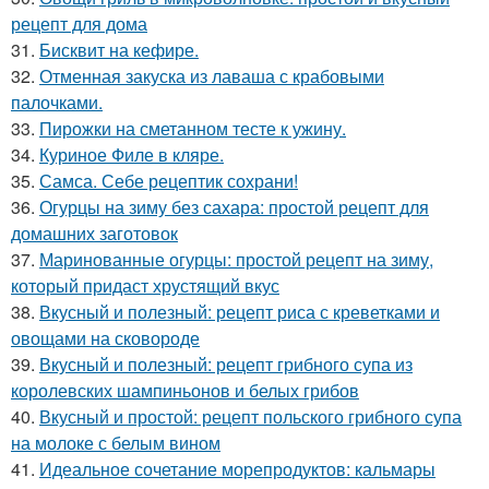
рецепт для дома
31.
Бисквит на кефире.
32.
Отменная закуска из лаваша с крабовыми
палочками.
33.
Пирожки на сметанном тесте к ужину.
34.
Куриное Филе в кляре.
35.
Самса. Себе рецептик сохрани!
36.
Огурцы на зиму без сахара: простой рецепт для
домашних заготовок
37.
Маринованные огурцы: простой рецепт на зиму,
который придаст хрустящий вкус
38.
Вкусный и полезный: рецепт риса с креветками и
овощами на сковороде
39.
Вкусный и полезный: рецепт грибного супа из
королевских шампиньонов и белых грибов
40.
Вкусный и простой: рецепт польского грибного супа
на молоке с белым вином
41.
Идеальное сочетание морепродуктов: кальмары