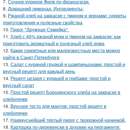
7.
Сочное куриное Филе по-французски.
8.
Домашний лимонад. Ингредиенты:
9.
Ржаной хлеб на закваске с тмином и зернами: секреты
приготовления и полезные свойства
10.
Пирог "Дружная Семейка".
11.
Хлеб с 40% ржаной муки и тмином на закваске: как
приготовить ароматный и полезный хлеб дома
12.
Какие секретные или малоизвестные места можно
найти в Санкт-Петербурге
13.
Салат с куриной грудкой и шампиньонами: простой и
вкусный рецепт для каждый день
14.
Рецепт цезаря с курицей и грибами: простой и
вкусный салат
15.
Простой рецепт Бородинского хлеба на закваске в
хлебопечке
16.
Вкусное тесто для мантов: простой рецепт в
хлебопечке
17.
Наивкуснейший тёртый пирог с творожной начинкой.
18.
Картошка по-деревенски в духовке на пергаменте: