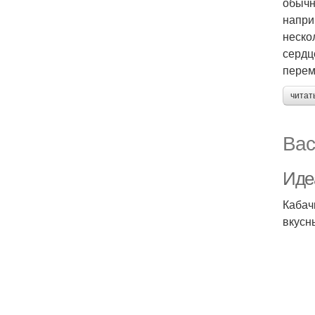
обычн
напри
неско
сердц
перем
читат
Вас
Иде
Кабач
вкусн