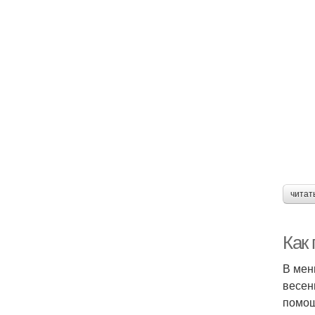
читат
Как 
В мен
весен
помощ