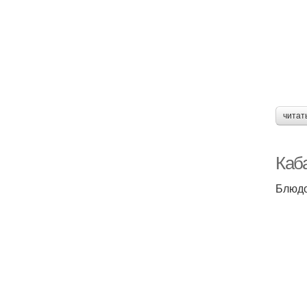
читат
Каб
Блюдо