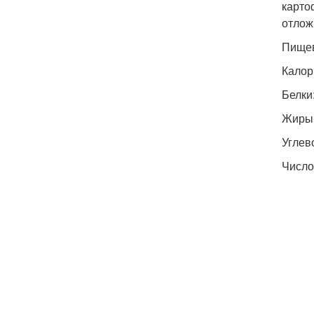
карто
отлож
Пищев
Калори
Белки:
Жиры: 
Углево
Число