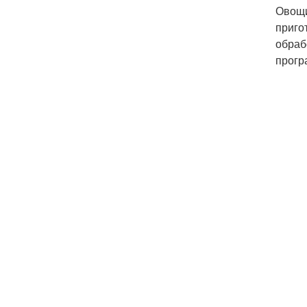
Овощи
приго
обраб
прогр