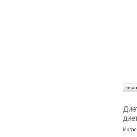
читат
Дие
дие
Ингре