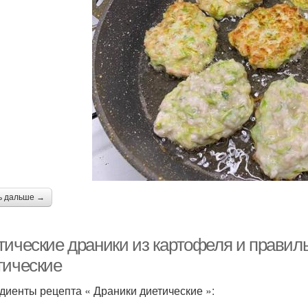
ь дальше →
тические драники из картофеля и правил
тические
диенты рецепта « Драники диетические »: