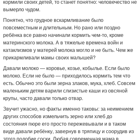
кормили своих детей, то станет понятно: человечество не
вымерло чудом.
Понятно, что грудное вскармливание было
повсеместным и длительным. Но рано или поздно
ребёнка все равно начинали кормить чем-то, кроме
материнского молока. А в тяжелые времена войн и
катаклизмов у матерей молока могло и не быть. Чем же
прикармливали мамы своих малышей?
Давали молоко — коровье, козье, кобылье. Если было
молоко. Если не было — приходилось кормить тем что
есть. Обычно это были зерна злаков, мука, хлеб. Совсем
маленьким детям варили слизистые каши из овсяной
крупы, часто давали только отвар.
Звучит ужасно, но факты именно таковы: за неимением
других способов измельчить зерно или хлеб до
состояния пюре его просто пережевывали и в таком
виде давали ребёнку, завернув в тряпицу и соорудив из
этого подобие соски. Любая современная мама в