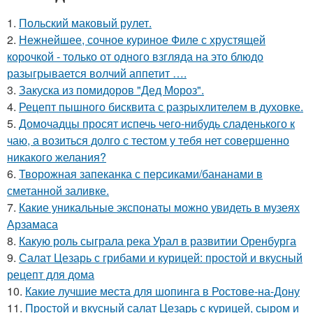
1.
Польский маковый рулет.
2.
Нежнейшее, сочное куриное Филе с хрустящей
корочкой - только от одного взгляда на это блюдо
разыгрывается волчий аппетит ….
3.
Закуска из помидоров "Дед Мороз".
4.
Рецепт пышного бисквита с разрыхлителем в духовке.
5.
Домочадцы просят испечь чего-нибудь сладенького к
чаю, а возиться долго с тестом у тебя нет совершенно
никакого желания?
6.
Творожная запеканка с персиками/бананами в
сметанной заливке.
7.
Какие уникальные экспонаты можно увидеть в музеях
Арзамаса
8.
Какую роль сыграла река Урал в развитии Оренбурга
9.
Салат Цезарь с грибами и курицей: простой и вкусный
рецепт для дома
10.
Какие лучшие места для шопинга в Ростове-на-Дону
11.
Простой и вкусный салат Цезарь с курицей, сыром и