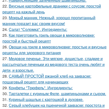
21.
Наивкуснейшие запеченные шампиньоны.
22.
Вкусные картофельные драники с соусом: простой
рецепт на каждый день
23.
Мокрый манник. Нежный, хорошо пропитанный
манник поразит вас своим вкусом!
24.
Cалат "Соломка". Ингредиенты:
25.
Как приготовить гриль овощи в микроволновке:
простой и быстрый рецепт
26.
Овощи на гриле в микроволновке: простые и вкусные
рецепты для здорового питания
27.
Медовое печенье. Эти мягкие, душистые, сладкие и
рассыпчатые печеньки из медового теста очень любят и
дети, и взрослые.
28.
САМЫЙ ПРОСТОЙ ржаной хлеб на закваске:
пошаговый рецепт для начинающих
29.
Конфеты "Трюфель". Ингредиенты:
30.
Тарталетки с куриным Филе, шампиньонами и сыром.
31.
Куриный шашлык с картошкой в духовке.
32.
Серый хлебушек на пшеничной закваске: простота и