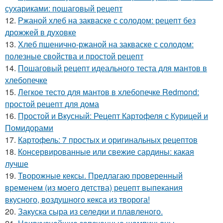
сухариками: пошаговый рецепт
12.
Ржаной хлеб на закваске с солодом: рецепт без
дрожжей в духовке
13.
Хлеб пшенично-ржаной на закваске с солодом:
полезные свойства и простой рецепт
14.
Пошаговый рецепт идеального теста для мантов в
хлебопечке
15.
Легкое тесто для мантов в хлебопечке Redmond:
простой рецепт для дома
16.
Простой и Вкусный: Рецепт Картофеля с Курицей и
Помидорами
17.
Картофель: 7 простых и оригинальных рецептов
18.
Консервированные или свежие сардины: какая
лучше
19.
Творожные кексы. Предлагаю проверенный
временем (из моего детства) рецепт выпекания
вкусного, воздушного кекса из творога!
20.
Закуска сыра из селедки и плавленого.