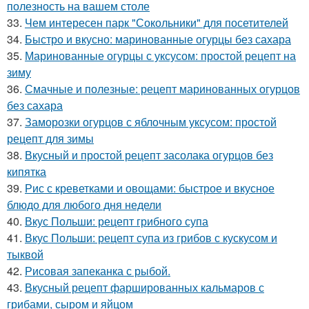
полезность на вашем столе
33.
Чем интересен парк "Сокольники" для посетителей
34.
Быстро и вкусно: маринованные огурцы без сахара
35.
Маринованные огурцы с уксусом: простой рецепт на
зиму
36.
Смачные и полезные: рецепт маринованных огурцов
без сахара
37.
Заморозки огурцов с яблочным уксусом: простой
рецепт для зимы
38.
Вкусный и простой рецепт засолака огурцов без
кипятка
39.
Рис с креветками и овощами: быстрое и вкусное
блюдо для любого дня недели
40.
Вкус Польши: рецепт грибного супа
41.
Вкус Польши: рецепт супа из грибов с кускусом и
тыквой
42.
Рисовая запеканка с рыбой.
43.
Вкусный рецепт фаршированных кальмаров с
грибами, сыром и яйцом