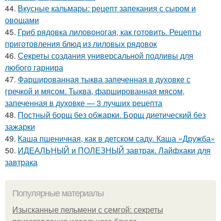
44.
Вкусные кальмары: рецепт запекания с сыром и
овощами
45.
Гриб рядовка лиловоногая, как готовить. Рецепты
приготовления блюд из лиловых рядовок
46.
Секреты создания универсальной подливы для
любого гарнира
47.
Фаршированная тыква запеченная в духовке с
гречкой и мясом. Тыква, фаршированная мясом,
запеченная в духовке — 3 лучших рецепта
48.
Постный борщ без обжарки. Борщ диетический без
зажарки
49.
Каша пшеничная, как в детском саду. Каша «Дружба»
50.
ИДЕАЛЬНЫЙ и ПОЛЕЗНЫЙ завтрак. Лайфхаки для
завтрака
Популярные материалы
Изысканные пельмени с семгой: секреты