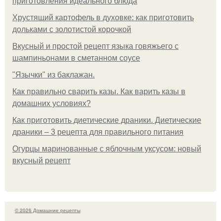
приготовления идеального блюда
Хрустящий картофель в духовке: как приготовить
дольками с золотистой корочкой
Вкусный и простой рецепт языка говяжьего с
шампиньонами в сметанном соусе
"Язычки" из баклажан.
Как правильно сварить казы. Как варить казы в
домашних условиях?
Как приготовить диетические драники. Диетические
драники – 3 рецепта для правильного питания
Огурцы маринованные с яблочным уксусом: новый
вкусный рецепт
© 2026 Домашние рецепты