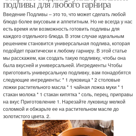
подливы для любого гарнира
Введение Подливы – это то, что может сделать любой
блюдо более вкусовым и аппетитным. Но не всегда у нас
есть время или возможность готовить подливы для
Кисло-сладкий соус
Соус с брусникой
каждого отдельного блюда. В этом случае идеальным
решением становится универсальная подлива, которая
подойдет практически к любому гарниру. В этой статье
мы расскажем, как создать такую подливку, чтобы она
Горчичный соус
Сырный соус
была вкусней и универсальней. Ингредиенты Чтобы
приготовить универсальную подливку, вам понадобятся
следующие ингредиенты: * 1 луковица * 2 столовые
ложки растительного масла * 1 чайная ложка муки * 1
стакан молока * 1 стакан кипятка * соль, перец, приправы
Соус для спагетти
Чесночный соус
на вкус Приготовление 1. Нарезайте луковицу мелкой
соломкой и обжарьте ее на растительном масле до
золотистого цвета. 2.
Грибной соус
Томатный соус