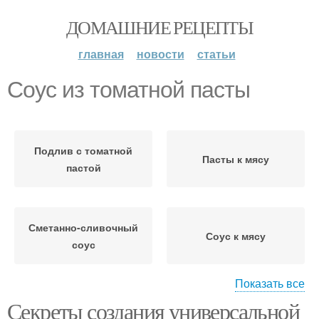
ДОМАШНИЕ РЕЦЕПТЫ
главная
новости
статьи
Соус из томатной пасты
Подлив с томатной
Пасты к мясу
пастой
Сметанно-сливочный
Соус к мясу
соус
Показать все
Секреты создания универсальной
Клюквенный соус
Соус из лесных грибов