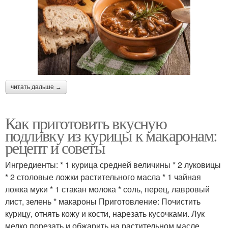
Пасты для спагетти
Соус из помидор
читать дальше →
Соус из томатов
Соус с базиликом
Как приготовить вкусную
подливку из курицы к макаронам:
рецепт и советы
Пасты с базиликом
Соус для макарон
Ингредиенты: * 1 курица средней величины * 2 луковицы
* 2 столовые ложки растительного масла * 1 чайная
ложка муки * 1 стакан молока * соль, перец, лавровый
лист, зелень * макароны Приготовление: Почистить
Соус на зиму
курицу, отнять кожу и кости, нарезать кусочками. Лук
мелко порезать и обжарить на растительном масле.