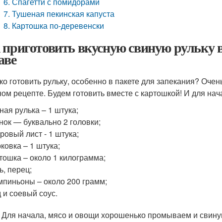
6. Спагетти с помидорами
7. Тушеная пекинская капуста
8. Картошка по-деревенски
 приготовить вкусную свиную рульку в 
аве
ко готовить рульку, особенно в пакете для запекания? Оче
ном рецепте. Будем готовить вместе с картошкой! И для на
ная рулька – 1 штука;
нок — буквально 2 головки;
ровый лист - 1 штука;
ковка – 1 штука;
тошка – около 1 килограмма;
ь, перец;
пиньоны – около 200 грамм;
 и соевый соус.
. Для начала, мясо и овощи хорошенько промываем и свин