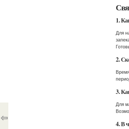
Свя
1. Ка
Для н
запек
Готов
2. Ск
Время
перио
3. К
Для м
Возмо
⇦
4. В 