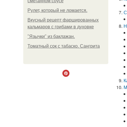
сметанном соусе
Рулет, который не ломается.
С
Вкусный рецепт фаршированных
Н
кальмаров с грибами в духовке
"Язычки" из баклажан.
Томатный сок с табаско. Сангрита
К
М