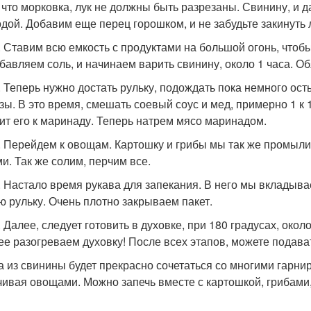
, что морковка, лук не должны быть разрезаны. Свинину, и
одой. Добавим еще перец горошком, и не забудьте закинуть
. Ставим всю емкость с продуктами на большой огонь, чтобы
бавляем соль, и начинаем варить свинину, около 1 часа. О
. Теперь нужно достать рульку, подождать пока немного ост
зы. В это время, смешать соевый соус и мед, примерно 1 к 1,
ит его к маринаду. Теперь натрем мясо маринадом.
. Перейдем к овощам. Картошку и грибы мы так же промыли
ми. Так же солим, перчим все.
. Настало время рукава для запекания. В него мы вкладыва
ю рульку. Очень плотно закрываем пакет.
 Далее, следует готовить в духовке, при 180 градусах, около
ее разогреваем духовку! После всех этапов, можете подават
а из свинины будет прекрасно сочетаться со многими гарнир
чивая овощами. Можно запечь вместе с картошкой, грибами,