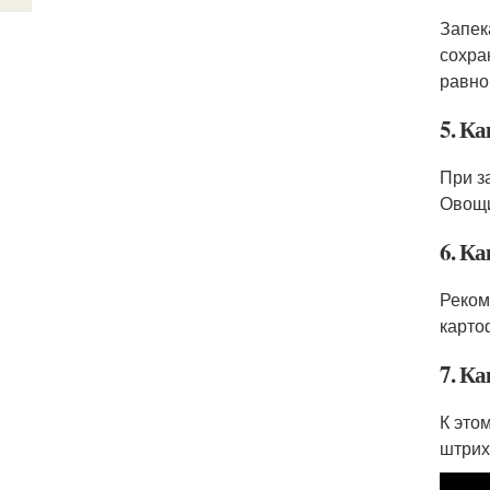
Запек
сохра
равно
5. Ка
При з
Овощи
6. Ка
Реком
карто
7. Ка
К это
штрих