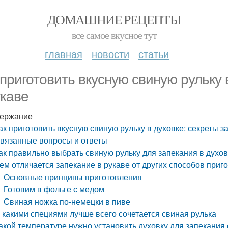
ДОМАШНИЕ РЕЦЕПТЫ
все самое вкусное тут
главная
новости
статьи
 приготовить вкусную свиную рульку 
укаве
ержание
ак приготовить вкусную свиную рульку в духовке: секреты з
вязанные вопросы и ответы
ак правильно выбрать свиную рульку для запекания в духо
ем отличается запекание в рукаве от других способов приг
Основные принципы приготовления
Готовим в фольге с медом
Свиная ножка по-немецки в пиве
 какими специями лучше всего сочетается свиная рулька
акой температуре нужно установить духовку для запекания