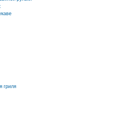
х
укаве
я гриля