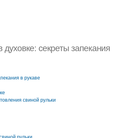
в духовке: секреты запекания
апекания в рукаве
вке
отовления свиной рульки
 свиной рульки