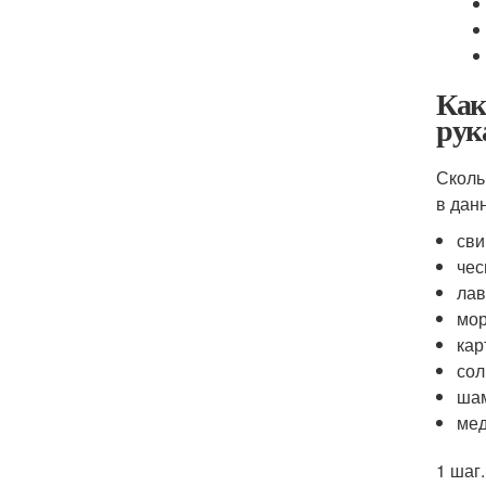
Как
рук
Сколь
в дан
сви
чес
лав
мор
кар
сол
шам
мед
1 шаг