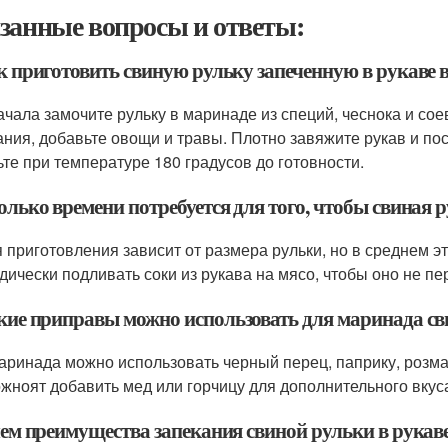
занные вопросы и ответы:
к приготовить свиную рульку запеченную в рукаве в
ачала замочите рульку в маринаде из специй, чеснока и сое
ания, добавьте овощи и травы. Плотно завяжите рукав и пос
ьте при температуре 180 градусов до готовности.
олько времени потребуется для того, чтобы свиная р
 приготовления зависит от размера рульки, но в среднем эт
дически подливать соки из рукава на мясо, чтобы оно не п
акие приправы можно использовать для маринада св
аринада можно использовать черный перец, паприку, розмари
жноят добавить мед или горчицу для дополнительного вкус
чем преимущества запекания свиной рульки в рукаве