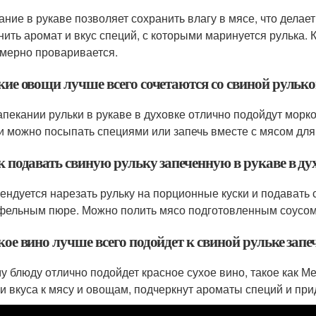
ание в рукаве позволяет сохранить влагу в мясе, что делае
нить аромат и вкус специй, с которыми маринуется рулька. К
мерно проваривается.
кие овощи лучше всего сочетаются со свиной рульк
апекании рульки в рукаве в духовке отлично подойдут морков
 можно посыпать специями или запечь вместе с мясом для 
к подавать свиную рульку запеченную в рукаве в ду
ендуется нарезать рульку на порционные куски и подавать
фельным пюре. Можно полить мясо подготовленным соусом 
кое вино лучше всего подойдет к свиной рульке запе
му блюду отлично подойдет красное сухое вино, такое как 
и вкуса к мясу и овощам, подчеркнут ароматы специй и при