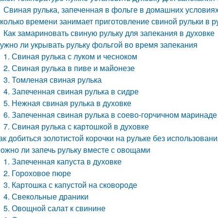
Свиная рулька, запеченная в фольге в домашних условия
колько времени занимает приготовление свиной рульки в р
Как замариновать свиную рульку для запекания в духовке
ужно ли укрывать рульку фольгой во время запекания
1. Свиная рулька с луком и чесноком
2. Свиная рулька в пиве и майонезе
3. Томленая свиная рулька
4. Запеченная свиная рулька в сидре
5. Нежная свиная рулька в духовке
6. Запеченная свиная рулька в соево-горчичном маринаде
7. Свиная рулька с картошкой в духовке
ак добиться золотистой корочки на рульке без использовани
ожно ли запечь рульку вместе с овощами
1. Запеченная капуста в духовке
2. Гороховое пюре
3. Картошка с капустой на сковороде
4. Свекольные драники
5. Овощной салат к свинине