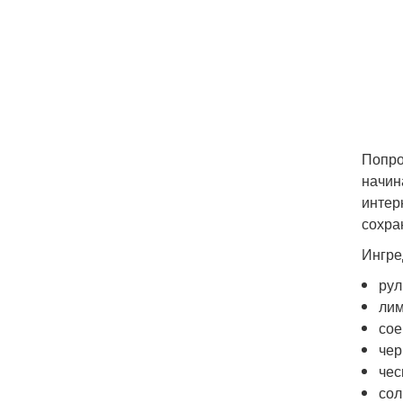
Попро
начин
интер
сохра
Ингре
рул
лим
сое
чер
чес
сол