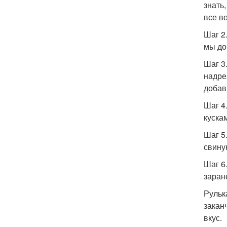
знать
все в
Шаг 2
мы до
Шаг 3
надре
добав
Шаг 4
куска
Шаг 5
свину
Шаг 6.
заран
Рульк
закан
вкус.