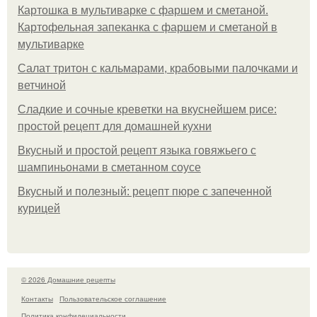
Картошка в мультиварке с фаршем и сметаной.
Картофельная запеканка с фаршем и сметаной в
мультиварке
Салат тритон с кальмарами, крабовыми палочками и
ветчиной
Сладкие и сочные креветки на вкуснейшем рисе:
простой рецепт для домашней кухни
Вкусный и простой рецепт языка говяжьего с
шампиньонами в сметанном соусе
Вкусный и полезный: рецепт пюре с запеченной
курицей
© 2026 Домашние рецепты
Контакты
Пользовательское соглашение
Политика конфидециальности