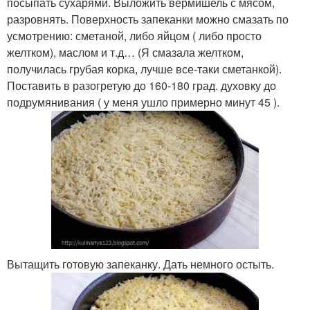
посыпать сухарями. Выложить вермишель с мясом,
разровнять. Поверхность запеканки можно смазать по
усмотрению: сметаной, либо яйцом ( либо просто
желтком), маслом и т.д… (Я смазала желтком,
получилась грубая корка, лучше все-таки сметанкой).
Поставить в разогретую до 160-180 град. духовку до
подрумянивания ( у меня ушло примерно минут 45 ).
Вытащить готовую запеканку. Дать немного остыть.