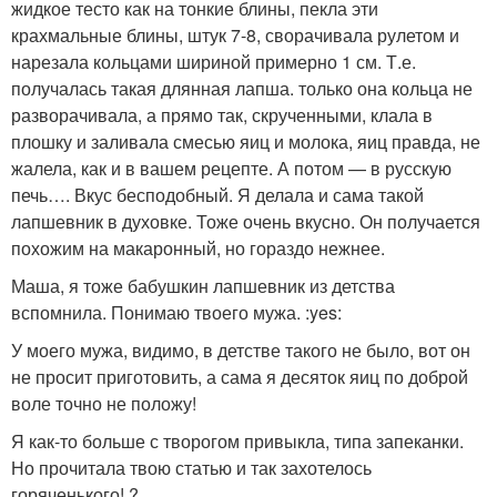
жидкое тесто как на тонкие блины, пекла эти
крахмальные блины, штук 7-8, сворачивала рулетом и
нарезала кольцами шириной примерно 1 см. Т.е.
получалась такая длянная лапша. только она кольца не
разворачивала, а прямо так, скрученными, клала в
плошку и заливала смесью яиц и молока, яиц правда, не
жалела, как и в вашем рецепте. А потом — в русскую
печь…. Вкус бесподобный. Я делала и сама такой
лапшевник в духовке. Тоже очень вкусно. Он получается
похожим на макаронный, но гораздо нежнее.
Маша, я тоже бабушкин лапшевник из детства
вспомнила. Понимаю твоего мужа. :yes:
У моего мужа, видимо, в детстве такого не было, вот он
не просит приготовить, а сама я десяток яиц по доброй
воле точно не положу!
Я как-то больше с творогом привыкла, типа запеканки.
Но прочитала твою статью и так захотелось
горяченького! ?