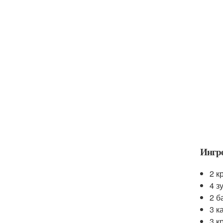
Ингр
2 к
4 з
2 б
3 к
3 к