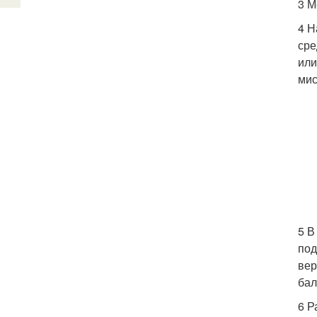
3 М
4 Н
сре
или
мис
5 В
под
вер
бал
6 Р