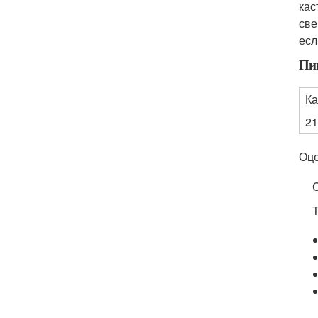
кас
све
есл
Пи
К
21
Оце