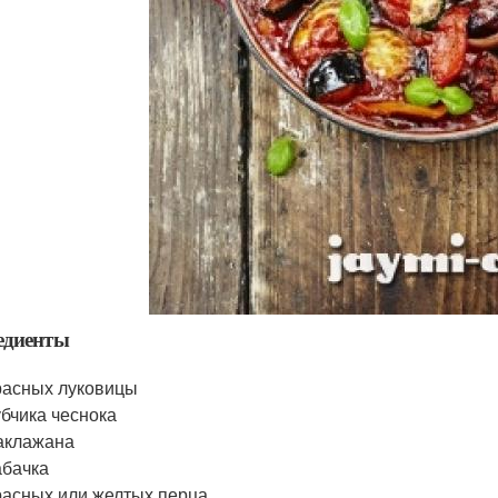
едиенты
расных луковицы
убчика чеснока
аклажана
абачка
расных или желтых перца