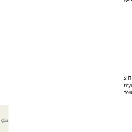
2 П
глу
точ
⇦