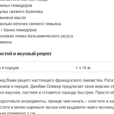
пелых помидоров
учка свежего базилика
вковое масло
колько веточек свежего тимьяна
 г банка помидоров
толовая ложка бальзамического уксуса
лимона
остой и вкусный рецепт
 4 порции
1 ч 15 м
ед Вами рецепт настоящего французского лакомства. Ратат
ачков и перцев. Джейми Оливер предлагает свою версию это
го вкуснее, постнее и готовится гораздо быстрее. Просто о
одготовьте ингредиенты, прежде чем начать – очистите и н
стите и мелко нарежьте чеснок или выдавите через чеснок
ьки примерно 1 см.