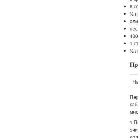
6 с
½ п
оли
нес
400
1 с
½ 
Пр
На
Пер
каб
мно
1 П
очи
дол