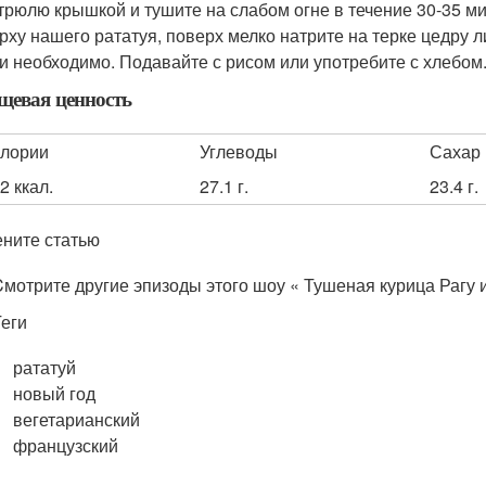
трюлю крышкой и тушите на слабом огне в течение 30-35 ми
рху нашего рататуя, поверх мелко натрите на терке цедру 
и необходимо. Подавайте с рисом или употребите с хлебом
щевая ценность
алории
Углеводы
Сахар
2 ккал.
27.1 г.
23.4 г.
ните статью
Cмотрите другие эпизоды этого шоу « Тушеная курица Рагу и
Теги
рататуй
новый год
вегетарианский
французский