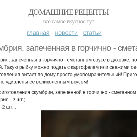
ДОМАШНИЕ РЕЦЕПТЫ
все самое вкусное тут
главная
новости
статьи
мбрия, запеченная в горчично - смет
рия, запеченная в горчично - сметанном соусе в духовке, п
й. Такую рыбку можно подать с картофелем или свежими о
товления витает по дому просто умопомрачительный! Пригот
но удивлены её великолепным вкусом!
риготовления скумбрии, запеченной в горчично - сметанном 
ия - 2 шт.;.
-2 шт.;.