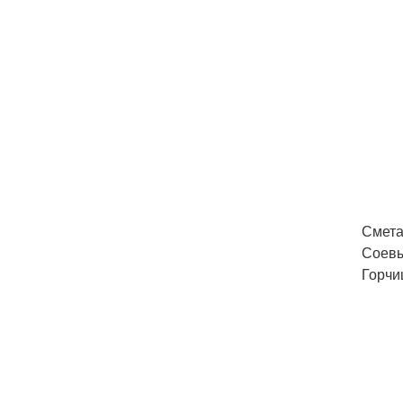
Сметан
Соевый
Горчи