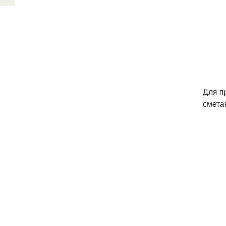
Для п
смета