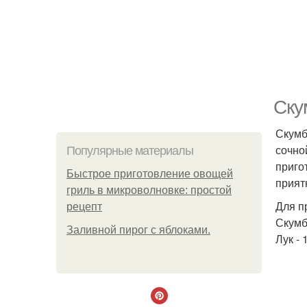
Ску
Скумб
сочно
Популярные материалы
приго
Быстрое приготовление овощей
прият
гриль в микроволновке: простой
Для п
рецепт
Скумбр
Заливной пирог с яблоками.
Лук - 1