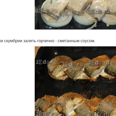
ки скумбрии залить горчично - сметанным соусом.