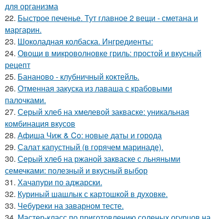
для организма
22.
Быстрое печенье. Тут главное 2 вещи - сметана и
маргарин.
23.
Шоколадная колбаска. Ингредиенты:
24.
Овощи в микроволновке гриль: простой и вкусный
рецепт
25.
Бананово - клубничный коктейль.
26.
Отменная закуска из лаваша с крабовыми
палочками.
27.
Серый хлеб на хмелевой закваске: уникальная
комбинация вкусов
28.
Афиша Чиж & Co: новые даты и города
29.
Салат капустный (в горячем маринаде).
30.
Серый хлеб на ржаной закваске с льняными
семечками: полезный и вкусный выбор
31.
Хачапури по аджарски.
32.
Куриный шашлык с картошкой в духовке.
33.
Чебуреки на заварном тесте.
34.
Мастер-класс по приготовлению соленых огурцов на