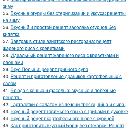
зиму
35.
Вкусные огурцы без стерилизации и уксуса: рецепты
на зиму
36.
Вкусный и простой рецепт засолака огурцов без
кипятка
37.
Завтрак в стиле азиатского ресторана: рецепт
жареного риса с креветками
38.
Идеальный рецепт жареного риса с креветками и
овощами
39.
Вкус Польши: рецепт грибного супа
40.
Рецепт и приготовление драников картофельных с
салом
41.
Блюда с кешью и фасолью: вкусные и полезные
рецепты
42.
Тарталетки с салатом из печени трески, яйца и сыра.
43.
Вкусный рецепт говяжьего языка с грибами в духовке
44.
Вкусный рецепт картофельного пюре с курицей
45.
Как приготовить вкусный Борщ без обжарки. Рецепт