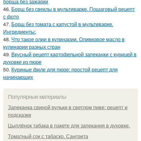
борща без зажарки
46.
Борщ без свеклы в мультиварке. Пошаговый рецепт
с фото
47.
Борщ без томата с капустой в мультиварке.
Ингредиенты:
48.
Что такое олии в кулинарии. Оливковое масло в
кулинарии разных стран
49.
Вкусный рецепт картофельной запеканки с курицей в
духовке из пюре
50.
Куриные филе для пюре: простой рецепт для
начинающих
Популярные материалы
Запеканка свиной рульки в светлом пиве: рецепт и
подсказки
Цыплёнок табака в пакете для запекания в духовке.
Томатный сок с табаско. Сангрита