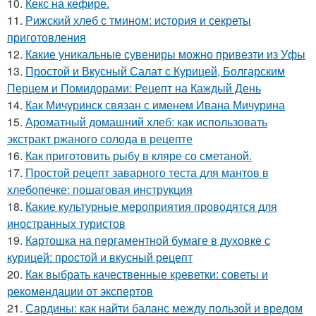
10.
Кекс на кефире.
11.
Рижский хлеб с тмином: история и секреты
приготовления
12.
Какие уникальные сувениры можно привезти из Уфы
13.
Простой и Вкусный Салат с Курицей, Болгарским
Перцем и Помидорами: Рецепт на Каждый День
14.
Как Мичуринск связан с именем Ивана Мичурина
15.
Ароматный домашний хлеб: как использовать
экстракт ржаного солода в рецепте
16.
Как приготовить рыбу в кляре со сметаной.
17.
Простой рецепт заварного теста для мантов в
хлебопечке: пошаговая инструкция
18.
Какие культурные мероприятия проводятся для
иностранных туристов
19.
Картошка на пергаментной бумаге в духовке с
курицей: простой и вкусный рецепт
20.
Как выбрать качественные креветки: советы и
рекомендации от экспертов
21.
Сардины: как найти баланс между пользой и вредом