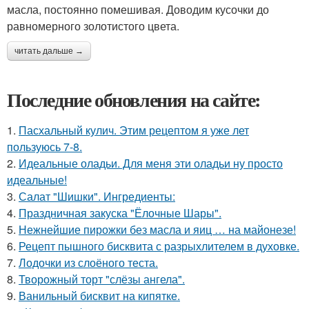
масла, постоянно помешивая. Доводим кусочки до
равномерного золотистого цвета.
читать дальше →
Последние обновления на сайте:
1.
Пасхальный кулич. Этим рецептом я уже лет
пользуюсь 7-8.
2.
Идеальные оладьи. Для меня эти оладьи ну просто
идеальные!
3.
Салат "Шишки". Ингредиенты:
4.
Праздничная закуска "Ёлочные Шары".
5.
Нежнейшие пирожки без масла и яиц … на майонезе!
6.
Рецепт пышного бисквита с разрыхлителем в духовке.
7.
Лодочки из слоёного теста.
8.
Творожный торт "слёзы ангела".
9.
Ванильный бисквит на кипятке.