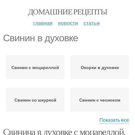
ДОМАШНИЕ РЕЦЕПТЫ
главная
новости
статьи
Свинин в духовке
Свинин с моцареллой
Окорки в духовке
Свинин со шкуркой
Свинин с чесноком
Показать все
Свинина в духовке с моцареллой.
Свинин без
Свинин с овощами