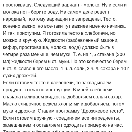
простоквашу. Следующий вариант - молоко. Ну и если и
молока нет - берите воду. На самом деле рецепт
народный, поэтому вариации не запрещены. Тесто,
конечно важно, но все-таки тут важнее именно начинка.
И так, приступим. Я готовила тесто в хлебопечи, но
можно и вручную. Жидкости (разбавленный мацони,
кефир, простокваша, молоко, вода) должно быть в
четыре раза меньше, чем муки. Т. е. на 1,5 стакана (300
мл) жидкости берем 6 ст. муки. На это количество берем
6 ст. л. сливочного масла, 1 ч. л. соли, 3 ч. л. сахара и 10 г
сухих дрожжей.
Если готовим тесто в хлебопечи, то закладываем
продукты согласно инструкции. В моей хлебопечи
сначала наливаем жидкость, добавляем соль и сахар.
Масло сливочное режем хлопьями и добавляем, потом
мука и дрожжи. Ставим программу "Дрожжевое тесто".
Если готовим вручную - соединяем все ингредиенты,
замешиваем и оставляем подходить примерно на час.
Тесто выходит "жирным" на ощупь и пупырчатым.