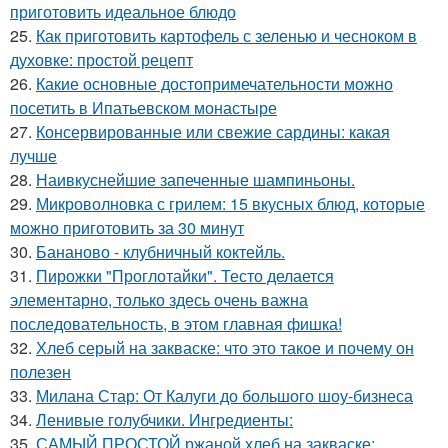
приготовить идеальное блюдо
25.
Как приготовить картофель с зеленью и чесноком в
духовке: простой рецепт
26.
Какие основные достопримечательности можно
посетить в Ипатьевском монастыре
27.
Консервированные или свежие сардины: какая
лучше
28.
Наивкуснейшие запеченные шампиньоны.
29.
Микроволновка с грилем: 15 вкусных блюд, которые
можно приготовить за 30 минут
30.
Бананово - клубничный коктейль.
31.
Пирожки "Проглотайки". Тесто делается
элементарно, только здесь очень важна
последовательность, в этом главная фишка!
32.
Хлеб серый на закваске: что это такое и почему он
полезен
33.
Милана Стар: От Калуги до большого шоу-бизнеса
34.
Ленивые голубчики. Ингредиенты:
35.
САМЫЙ ПРОСТОЙ ржаной хлеб на закваске: