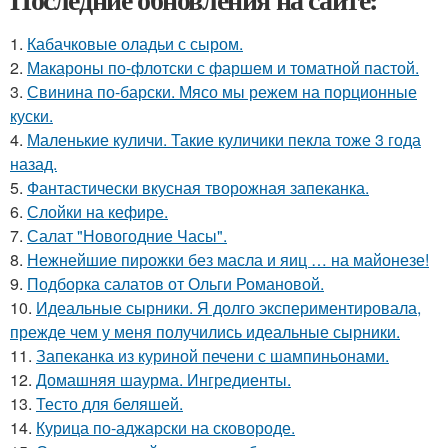
1.
Кабачковые оладьи с сыром.
2.
Макароны по-флотски с фаршем и томатной пастой.
3.
Свинина по-барски. Мясо мы режем на порционные
куски.
4.
Маленькие куличи. Такие куличики пекла тоже 3 года
назад.
5.
Фантастически вкусная творожная запеканка.
6.
Слойки на кефире.
7.
Салат "Новогодние Часы".
8.
Нежнейшие пирожки без масла и яиц … на майонезе!
9.
Подборка салатов от Ольги Романовой.
10.
Идеальные сырники. Я долго экспериментировала,
прежде чем у меня получились идеальные сырники.
11.
Запеканка из куриной печени с шампиньонами.
12.
Домашняя шаурма. Ингредиенты.
13.
Тесто для беляшей.
14.
Курица по-аджарски на сковороде.