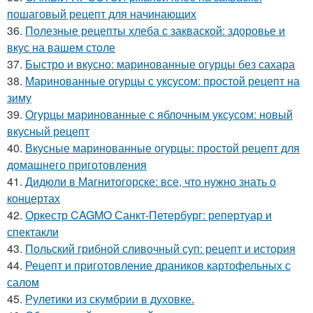
пошаговый рецепт для начинающих
36.
Полезные рецепты хлеба с закваской: здоровье и
вкус на вашем столе
37.
Быстро и вкусно: маринованные огурцы без сахара
38.
Маринованные огурцы с уксусом: простой рецепт на
зиму
39.
Огурцы маринованные с яблочным уксусом: новый
вкусный рецепт
40.
Вкусные маринованные огурцы: простой рецепт для
домашнего приготовления
41.
Дидюли в Магнитогорске: все, что нужно знать о
концертах
42.
Оркестр CAGMO Санкт-Петербург: репертуар и
спектакли
43.
Польский грибной сливочный суп: рецепт и история
44.
Рецепт и приготовление драников картофельных с
салом
45.
Рулетики из скумбрии в духовке.