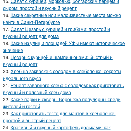
15.
Салат с курицей, морковью, болгарским перцем и
сыром: простой и вкусный рецепт
16.
Какие секретные или малоизвестные места можно
найти в Санкт-Петербурге
17.
Салат Цезарь с курицей и грибами: простой и
вкусный рецепт для дома
18.
Какие из улиц и площадей Уфы имеют историческое
значение
19.
Цезарь с курицей и шампиньонами: быстрый и
вкусный рецепт
20.
Хлеб на закваске с солодом в хлебопечке: секреты
идеального вкуса
21.
Рецепт заварного хлеба с солодом: как приготовить
вкусный и полезный хлеб дома
22.
Какие парки и скверы Воронежа популярны среди
жителей и гостей
23.
Как приготовить тесто для мантов в хлебопечке:
простой и быстрый рецепт
24.
Красивый и вкусный картофель дольками: как