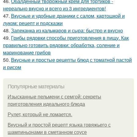
46.
Обалденный творожный крем для тортиков -
нереально вкусно и всего из 3 ингредиентов!
47.
Вкусные и удобные драники с салом, картошкой и
луком: рецепт и подсказки
48.
Запеканка из кальмаров и сыра: быстро и вкусно
49.
Грибы рядовки способы приготовления в пищу. Как
правильно готовить рядовки: обработка, соление и
маринование грибов
50.
Вкусные и простые рецепты блюд с томатной пастой
и рисом
Популярные материалы
Изысканные пельмени с семгой: секреты
приготовления идеального блюда
Рулет, который не ломается.
Вкусный и простой рецепт языка говяжьего с
шампиньонами в сметанном соусе