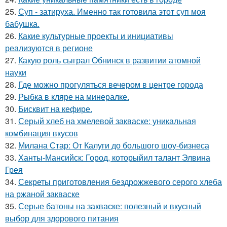
25.
Суп - затируха. Именно так готовила этот суп моя
бабушка.
26.
Какие культурные проекты и инициативы
реализуются в регионе
27.
Какую роль сыграл Обнинск в развитии атомной
науки
28.
Где можно прогуляться вечером в центре города
29.
Рыбка в кляре на минералке.
30.
Бисквит на кефире.
31.
Серый хлеб на хмелевой закваске: уникальная
комбинация вкусов
32.
Милана Стар: От Калуги до большого шоу-бизнеса
33.
Ханты-Мансийск: Город, которыйил талант Элвина
Грея
34.
Секреты приготовления бездрожжевого серого хлеба
на ржаной закваске
35.
Серые батоны на закваске: полезный и вкусный
выбор для здорового питания