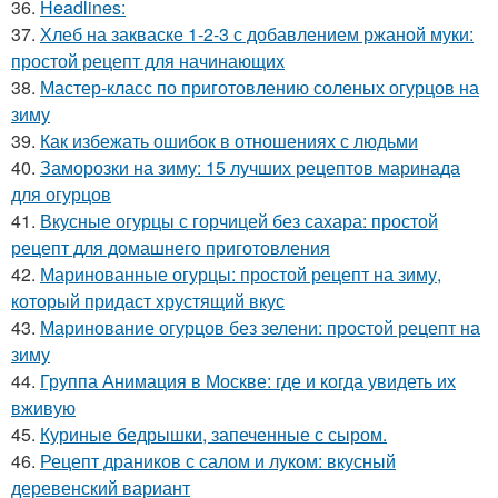
36.
Headlines:
37.
Хлеб на закваске 1-2-3 с добавлением ржаной муки:
простой рецепт для начинающих
38.
Мастер-класс по приготовлению соленых огурцов на
зиму
39.
Как избежать ошибок в отношениях с людьми
40.
Заморозки на зиму: 15 лучших рецептов маринада
для огурцов
41.
Вкусные огурцы с горчицей без сахара: простой
рецепт для домашнего приготовления
42.
Маринованные огурцы: простой рецепт на зиму,
который придаст хрустящий вкус
43.
Маринование огурцов без зелени: простой рецепт на
зиму
44.
Группа Анимация в Москве: где и когда увидеть их
вживую
45.
Куриные бедрышки, запеченные с сыром.
46.
Рецепт драников с салом и луком: вкусный
деревенский вариант