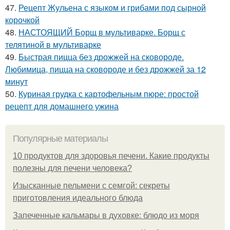
47.
Рецепт Жульена с языком и грибами под сырной
корочкой
48.
НАСТОЯЩИЙ Борщ в мультиварке. Борщ с
телятиной в мультиварке
49.
Быстрая пицца без дрожжей на сковороде.
Любимица, пицца на сковороде и без дрожжей за 12
минут
50.
Куриная грудка с картофельным пюре: простой
рецепт для домашнего ужина
Популярные материалы
10 продуктов для здоровья печени. Какие продукты
полезны для печени человека?
Изысканные пельмени с семгой: секреты
приготовления идеального блюда
Запеченные кальмары в духовке: блюдо из моря