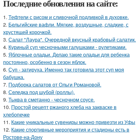
Последние обновления на сайте:
1.
Тефтели с рисом и сливочной подливкой в духовке.
2.
Бельгийские вафли. Мягкие, воздушные, сладкие, с
хрустящей корочкой.
3.
Салат "Лаура". Очередной вкусный крабовый салатик.
4.
Куриный суп чесночными галушками - рулетиками.
5.
Яблочные оладьи. Делаю такие оладьи для ребенка
постоянно, особенно в сезон яблок.
6.
Суп - затируха. Именно так готовила этот суп моя
бабушка.
7.
Подборка салатов от Ольги Романовой.
8.
Селедка под шубой (роллы).
9.
Тыква в сметанно - чесночном соусе.
10.
Простой рецепт ржаного хлеба на закваске в
хлебопечке
11.
Какие уникальные сувениры можно привезти из Уфы
12.
Какие спортивные мероприятия и стадионы есть в
Ростове-на-Дону