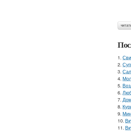
читат
Пос
1.
Сви
2.
Суп
3.
Сал
4.
Мол
5.
Воз
6.
Люб
7.
Дом
8.
Кур
9.
Мин
10.
Вк
11.
Вк