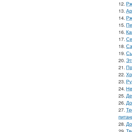
12.
Рж
13.
Ар
14.
Рж
15.
Пе
16.
Ка
17.
Се
18.
Са
19.
Сы
20.
Эт
21.
Пр
22.
Хр
23.
Ру
24.
He
25.
Де
26.
До
27.
Те
питан
28.
До
29.
Тв