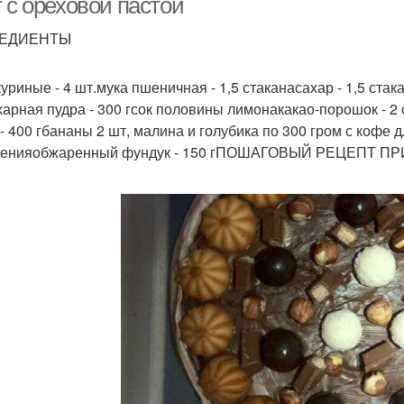
 с ореховой пастой
ЕДИЕНТЫ
уриные - 4 шт.мука пшеничная - 1,5 стаканасахар - 1,5 стак
харная пудра - 300 гсок половины лимонакакао-порошок - 2 с
 - 400 гбананы 2 шт, малина и голубика по 300 гром с кофе
шенияобжаренный фундук - 150 гПОШАГОВЫЙ РЕЦЕПТ 