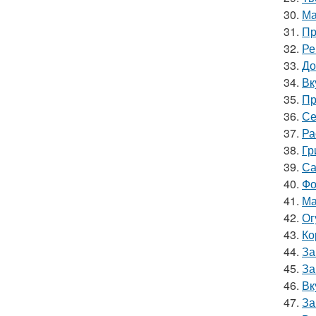
30.
Ма
31.
Пр
32.
Ре
33.
До
34.
Вк
35.
Пр
36.
Се
37.
Ра
38.
Гр
39.
Са
40.
Фо
41.
Ма
42.
Ог
43.
Ко
44.
За
45.
За
46.
Вк
47.
За