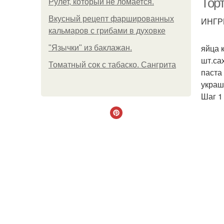
Торт
Рулет, который не ломается.
Вкусный рецепт фаршированных
ИНГР
кальмаров с грибами в духовке
яйца к
"Язычки" из баклажан.
шт.са
Томатный сок с табаско. Сангрита
паста
укра
Шаг 1