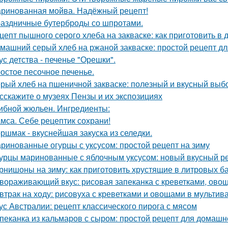
ринованная мойва. Надёжный рецепт!
аздничные бутерброды со шпротами.
цепт пышного серого хлеба на закваске: как приготовить в
машний серый хлеб на ржаной закваске: простой рецепт д
ус детства - печенье "Орешки".
остое песочное печенье.
рый хлеб на пшеничной закваске: полезный и вкусный выб
сскажите о музеях Пензы и их экспозициях
ибной жюльен. Ингредиенты:
мса. Себе рецептик сохрани!
ршмак - вкуснейшая закуска из селедки.
ринованные огурцы с уксусом: простой рецепт на зиму
урцы маринованные с яблочным уксусом: новый вкусный р
рнишоны на зиму: как приготовить хрустящие в литровых б
вораживающий вкус: рисовая запеканка с креветками, ово
втрак на ходу: рисовуха с креветками и овощами в мультив
ус Австралии: рецепт классического пирога с мясом
пеканка из кальмаров с сыром: простой рецепт для домашн