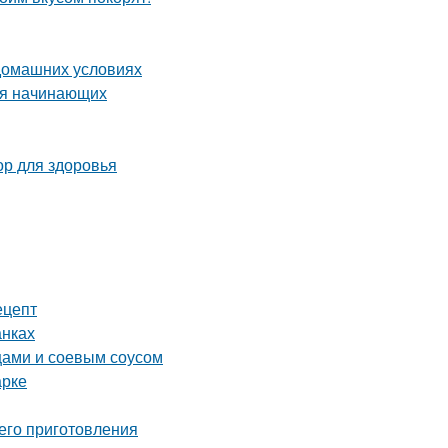
 домашних условиях
ля начинающих
ор для здоровья
ецепт
анках
щами и соевым соусом
арке
его приготовления