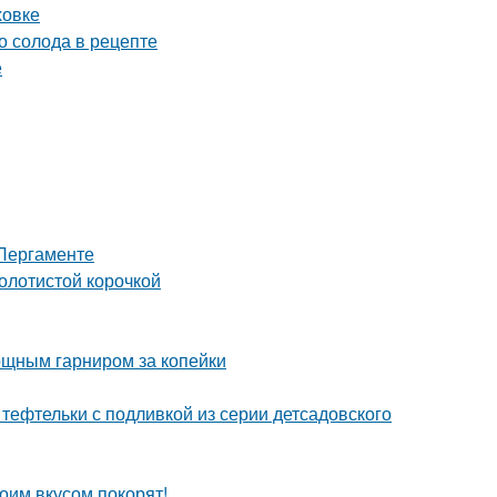
ховке
о солода в рецепте
е
 Пергаменте
золотистой корочкой
вощным гарниром за копейки
тефтельки с подливкой из серии детсадовского
оим вкусом покорят!