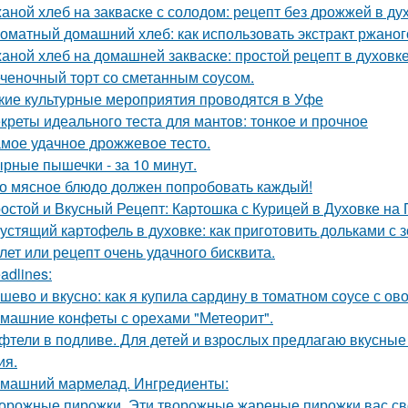
аной хлеб на закваске с солодом: рецепт без дрожжей в ду
оматный домашний хлеб: как использовать экстракт ржаног
аной хлеб на домашней закваске: простой рецепт в духовк
ченочный торт со сметанным соусом.
кие культурные мероприятия проводятся в Уфе
креты идеального теста для мантов: тонкое и прочное
мое удачное дрожжевое тесто.
рные пышечки - за 10 минут.
о мясное блюдо должен попробовать каждый!
остой и Вкусный Рецепт: Картошка с Курицей в Духовке на
устящий картофель в духовке: как приготовить дольками с 
лет или рецепт очень удачного бисквита.
adlines:
шево и вкусно: как я купила сардину в томатном соусе с о
машние конфеты с орехами "Метеорит".
фтели в подливе. Для детей и взрослых предлагаю вкусные 
ия.
машний мармелад. Ингредиенты:
орожные пирожки. Эти творожные жареные пирожки вас св