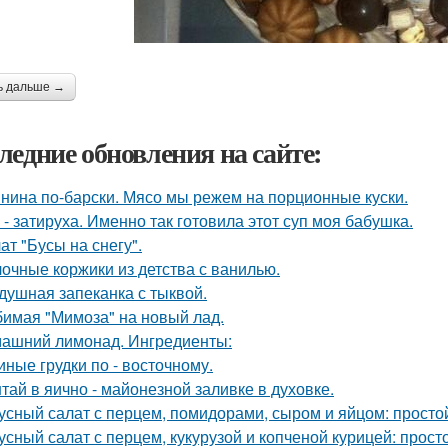
ь дальше →
ледние обновления на сайте:
нина по-барски. Мясо мы режем на порционные куски.
 - затируха. Именно так готовила этот суп моя бабушка.
ат "Бусы на снегу".
очные коржики из детства с ванилью.
душная запеканка с тыквой.
имая "Мимоза" на новый лад.
ашний лимонад. Ингредиенты:
иные грудки по - восточному.
тай в яично - майонезной заливке в духовке.
усный салат с перцем, помидорами, сыром и яйцом: просто
усный салат с перцем, кукурузой и копченой курицей: прост