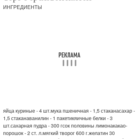
пастой
ИНГРЕДИЕНТЫ
Печения с кремом
Вафельный торт
Арахисовый торт
яйца куриные - 4 шт.мука пшеничная - 1,5 стаканасахар -
1,5 стаканаванилин - 1 пакетикяичные белки - 3
шт.сахарная пудра - 300 гсок половины лимонакакао-
порошок - 2 ст. л.мягкий творог 600 г.желатин 30