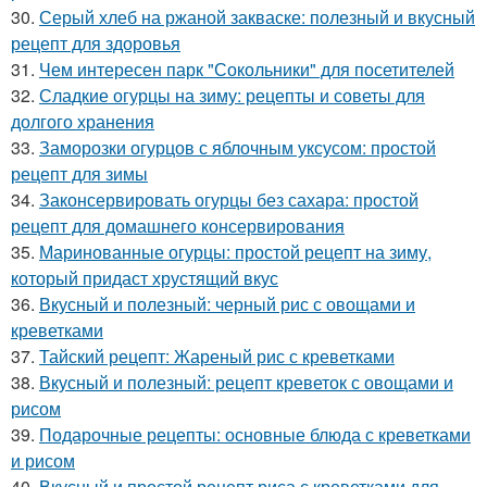
30.
Серый хлеб на ржаной закваске: полезный и вкусный
рецепт для здоровья
31.
Чем интересен парк "Сокольники" для посетителей
32.
Сладкие огурцы на зиму: рецепты и советы для
долгого хранения
33.
Заморозки огурцов с яблочным уксусом: простой
рецепт для зимы
34.
Законсервировать огурцы без сахара: простой
рецепт для домашнего консервирования
35.
Маринованные огурцы: простой рецепт на зиму,
который придаст хрустящий вкус
36.
Вкусный и полезный: черный рис с овощами и
креветками
37.
Тайский рецепт: Жареный рис с креветками
38.
Вкусный и полезный: рецепт креветок с овощами и
рисом
39.
Подарочные рецепты: основные блюда с креветками
и рисом
40.
Вкусный и простой рецепт риса с креветками для