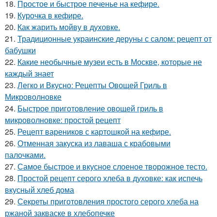
18.
Простое и быстрое печенье на кефире.
19.
Курочка в кефире.
20.
Как жарить мойву в духовке.
21.
Традиционные украинские деруны с салом: рецепт от
бабушки
22.
Какие необычные музеи есть в Москве, которые не
каждый знает
23.
Легко и Вкусно: Рецепты Овощей Гриль в
Микроволновке
24.
Быстрое приготовление овощей гриль в
микроволновке: простой рецепт
25.
Рецепт вареников с картошкой на кефире.
26.
Отменная закуска из лаваша с крабовыми
палочками.
27.
Самое быстрое и вкусное слоеное творожное тесто.
28.
Простой рецепт серого хлеба в духовке: как испечь
вкусный хлеб дома
29.
Секреты приготовления простого серого хлеба на
ржаной закваске в хлебопечке