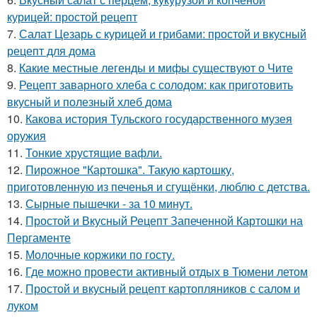
курицей: простой рецепт
7.
Салат Цезарь с курицей и грибами: простой и вкусный
рецепт для дома
8.
Какие местные легенды и мифы существуют о Чите
9.
Рецепт заварного хлеба с солодом: как приготовить
вкусный и полезный хлеб дома
10.
Какова история Тульского государственного музея
оружия
11.
Тонкие хрустящие вафли.
12.
Пирожное "Картошка". Такую картошку,
приготовленную из печенья и сгущёнки, люблю с детства.
13.
Сырные пышечки - за 10 минут.
14.
Простой и Вкусный Рецепт Запеченной Картошки на
Пергаменте
15.
Молочные коржики по госту.
16.
Где можно провести активный отдых в Тюмени летом
17.
Простой и вкусный рецепт картопляников с салом и
луком