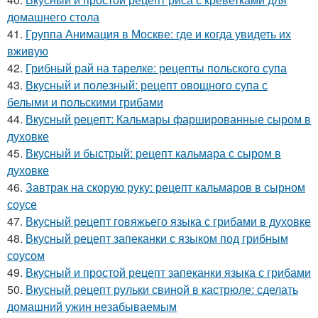
домашнего стола
41.
Группа Анимация в Москве: где и когда увидеть их
вживую
42.
Грибный рай на тарелке: рецепты польского супа
43.
Вкусный и полезный: рецепт овощного супа с
белыми и польскими грибами
44.
Вкусный рецепт: Кальмары фаршированные сыром в
духовке
45.
Вкусный и быстрый: рецепт кальмара с сыром в
духовке
46.
Завтрак на скорую руку: рецепт кальмаров в сырном
соусе
47.
Вкусный рецепт говяжьего языка с грибами в духовке
48.
Вкусный рецепт запеканки с языком под грибным
соусом
49.
Вкусный и простой рецепт запеканки языка с грибами
50.
Вкусный рецепт рульки свиной в кастрюле: сделать
домашний ужин незабываемым