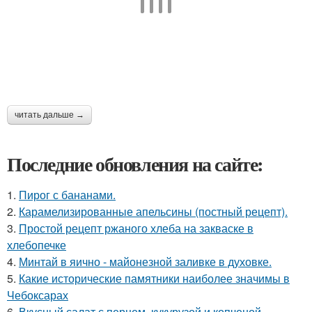
читать дальше →
Последние обновления на сайте:
1.
Пирог с бананами.
2.
Карамелизированные апельсины (постный рецепт).
3.
Простой рецепт ржаного хлеба на закваске в
хлебопечке
4.
Минтай в яично - майонезной заливке в духовке.
5.
Какие исторические памятники наиболее значимы в
Чебоксарах
6.
Вкусный салат с перцем, кукурузой и копченой