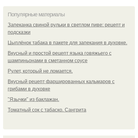
Популярные материалы
Запеканка свиной рульки в светлом пиве: рецепт и
подсказки
Цыплёнок табака в пакете для запекания в духовке.
Вкусный и простой рецепт языка говяжьего с
шампиньонами в сметанном соусе
Рулет, который не ломается.
Вкусный рецепт фаршированных кальмаров с
грибами в духовке
"Язычки" из баклажан.
Томатный сок с табаско. Сангрита